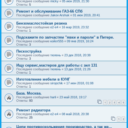
Последнее сообщение
micky
«
05 июн 2019, 21:30
Ответы:
5
Ремонт и обслуживание ГАЗ-66 СПб
Последнее сообщение
Jakov Arshuk
«
01 июн 2019, 20:41
Бензомаслостойкая резина
Последнее сообщение
e2-e4
«
16 мар 2019, 23:32
Ответы:
1
Подскажите по запчастям "явки и пароли" в Питере.
Последнее сообщение
койот555
«
09 янв 2019, 16:24
Ответы:
3
Пескоструйка
Последнее сообщение
тюлень
«
23 дек 2018, 20:38
Ответы:
3
Ищу сервис,мастеров для работы с зил 131
Последнее сообщение
тюлень
«
13 дек 2018, 21:26
Ответы:
1
Изготовление мебели в КУНГ
Последнее сообщение
siropchik
«
17 июн 2018, 01:08
Ответы:
1
База. Москва.
Последнее сообщение
harli
«
23 май 2018, 19:17
Ответы:
93
1
2
3
4
5
Ремонт радиатора
Последнее сообщение
e2-e4
«
08 май 2018, 20:38
Ответы:
25
1
2
Цепи противоскольжения производство, а так же...