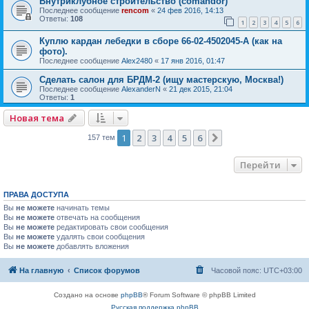
Внутриклубное строительство (comandor)
Последнее сообщение
rencom
«
24 фев 2016, 14:13
Ответы:
108
1
2
3
4
5
6
Куплю кардан лебедки в сборе 66-02-4502045-А (как на
фото).
Последнее сообщение
Alex2480
«
17 янв 2016, 01:47
Сделать салон для БРДМ-2 (ищу мастерскую, Москва!)
Последнее сообщение
AlexanderN
«
21 дек 2015, 21:04
Ответы:
1
Новая тема
1
2
3
4
5
6
След.
157 тем
Перейти
ПРАВА ДОСТУПА
Вы
не можете
начинать темы
Вы
не можете
отвечать на сообщения
Вы
не можете
редактировать свои сообщения
Вы
не можете
удалять свои сообщения
Вы
не можете
добавлять вложения
На главную
Список форумов
Часовой пояс:
UTC+03:00
Создано на основе
phpBB
® Forum Software © phpBB Limited
Русская поддержка phpBB