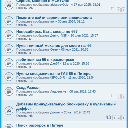
Сервис, мастера в МСК+Обл
Последнее сообщение
alekseev0oivh
«
17 ноя 2025, 23:01
Ответы:
24
1
2
Помогите найти сервис или специалиста
Последнее сообщение
tuk
«
30 янв 2024, 09:12
Ответы:
14
Новосибирск. Есть спецы по 66?
Последнее сообщение
Денис_NSK
«
20 фев 2022, 15:57
Ответы:
6
Нужен личный механик для моего газ 66
Последнее сообщение
Отче
«
06 июн 2021, 20:55
Ответы:
4
любители газ 66 в красноярске
Последнее сообщение
Дэн74
«
12 апр 2020, 15:26
Ответы:
4
Нужны специалисты по ГАЗ 66 в Питере.
Последнее сообщение
ISPOLDIR
«
11 апр 2020, 19:54
Ответы:
13
Сход/Развал
Последнее сообщение
Андреевич
«
08 дек 2019, 17:43
Ответы:
20
1
2
Добавим принудительную блокировку в кулачковый
дифф-л
Последнее сообщение
Домье.
«
25 окт 2019, 12:42
Ответы:
46
1
2
3
Поиск разборок в Питере