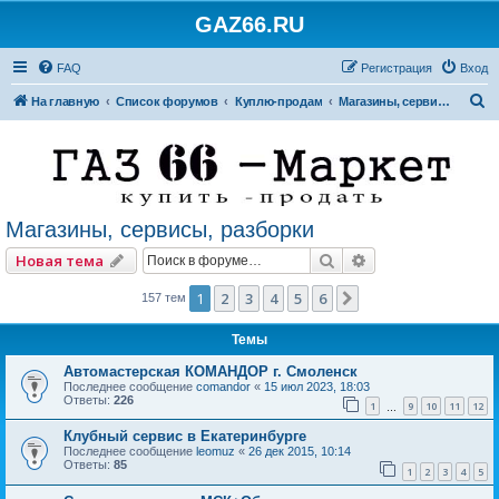
GAZ66.RU
FAQ
Регистрация
Вход
П
На главную
Список форумов
Куплю-продам
Магазины, сервисы, разборки
о
и
с
к
Магазины, сервисы, разборки
Поиск
Расширенный по
Новая тема
1
2
3
4
5
6
След.
157 тем
Темы
Автомастерская КОМАНДОР г. Смоленск
Последнее сообщение
comandor
«
15 июл 2023, 18:03
Ответы:
226
1
9
10
11
12
…
Клубный сервис в Екатеринбурге
Последнее сообщение
leomuz
«
26 дек 2015, 10:14
Ответы:
85
1
2
3
4
5