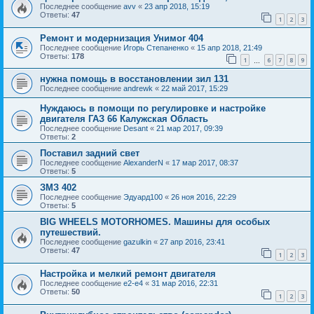
Последнее сообщение
avv
«
23 апр 2018, 15:19
Ответы:
47
1
2
3
Ремонт и модернизация Унимог 404
Последнее сообщение
Игорь Степаненко
«
15 апр 2018, 21:49
Ответы:
178
1
6
7
8
9
…
нужна помощь в восстановлении зил 131
Последнее сообщение
andrewk
«
22 май 2017, 15:29
Нуждаюсь в помощи по регулировке и настройке
двигателя ГАЗ 66 Калужская Область
Последнее сообщение
Desant
«
21 мар 2017, 09:39
Ответы:
2
Поставил задний свет
Последнее сообщение
AlexanderN
«
17 мар 2017, 08:37
Ответы:
5
ЗМЗ 402
Последнее сообщение
Эдуард100
«
26 ноя 2016, 22:29
Ответы:
5
BIG WHEELS MOTORHOMES. Машины для особых
путешествий.
Последнее сообщение
gazulkin
«
27 апр 2016, 23:41
Ответы:
47
1
2
3
Настройка и мелкий ремонт двигателя
Последнее сообщение
e2-e4
«
31 мар 2016, 22:31
Ответы:
50
1
2
3