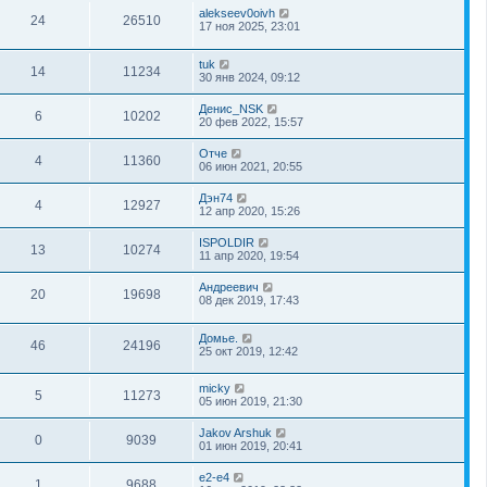
alekseev0oivh
24
26510
17 ноя 2025, 23:01
tuk
14
11234
30 янв 2024, 09:12
Денис_NSK
6
10202
20 фев 2022, 15:57
Отче
4
11360
06 июн 2021, 20:55
Дэн74
4
12927
12 апр 2020, 15:26
ISPOLDIR
13
10274
11 апр 2020, 19:54
Андреевич
20
19698
08 дек 2019, 17:43
Домье.
46
24196
25 окт 2019, 12:42
micky
5
11273
05 июн 2019, 21:30
Jakov Arshuk
0
9039
01 июн 2019, 20:41
e2-e4
1
9688