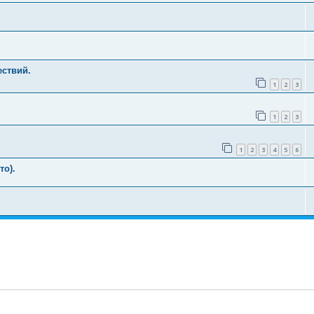
ствий.
1
2
3
1
2
3
1
2
3
4
5
6
то).