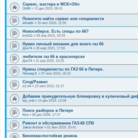
Сервис, мастера в МСК+Обл
DbIM
»
13 дек 2019, 08:41
Помогите найти сервис или специалиста
arkadix
»
25 июл 2016, 11:50
Новосибирск. Есть спецы по 66?
kmi111
»
05 апр 2013, 19:33
Нужен личный механик для моего газ 66
Дэн74
»
28 мар 2021, 17:50
любители газ 66 в красноярске
Дэн74
»
11 апр 2020, 19:25
Нужны специалисты по ГАЗ 66 в Питере.
Леонид К.
»
07 июн 2016, 16:10
Сход/Развал
e2-e4
»
23 июл 2015, 01:27
Добавим принудительную блокировку в кулачковый ди
isp_ural
»
14 дек 2018, 13:08
Поиск разборок в Питере
Kira
»
08 дек 2008, 17:37
Ремонт и обслуживание ГАЗ-66 СПб
Jakov Arshuk
»
01 июн 2019, 20:41
Бензомаслостойкая резина