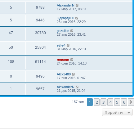
AlexanderN
5
9788
17 мар 2017, 08:37
Эдуард100
5
9446
26 ноя 2016, 22:29
gazulkin
47
30780
27 апр 2016, 23:41
e2-e4
50
25804
31 мар 2016, 22:31
rencom
108
61114
24 фев 2016, 14:13
Alex2480
0
9496
17 янв 2016, 01:47
AlexanderN
1
9657
21 дек 2015, 21:04
1
2
3
4
5
6
С
157 тем
Перейти