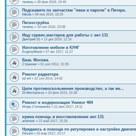
тюлень
»
28 фев 2019, 19:49
Подскажите по запчастям "явки и пароли" в Питере.
Nikola
»
08 янв 2019, 18:29
Пескоструйка
тюлень
»
19 ноя 2018, 23:08
Ищу сервис,мастеров для работы с зил 131
Дмитрий 32
»
13 дек 2018, 12:16
Изготовление мебели в КУНГ
EvgenyWood
»
07 авг 2017, 11:27
База. Москва.
Странник
»
01 ноя 2012, 15:39
Ремонт радиатора
e2-e4
»
22 сен 2014, 14:02
Цепи противоскольжения производство, а так же...
Dr.Mechanicus
»
20 фев 2014, 15:38
Ремонт и модернизация Унимог 404
Игорь Степаненко
»
21 июн 2017, 14:11
нужна помощь в восстановлении зил 131
andrewk
»
22 май 2017, 15:29
Нуждаюсь в помощи по регулировке и настройке двигате
Desant
»
20 мар 2017, 23:17