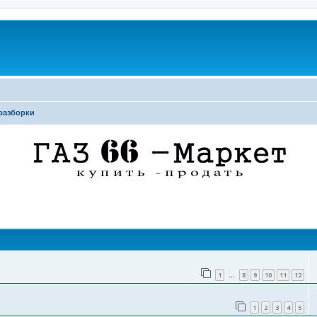
разборки
поиск
1
8
9
10
11
12
…
1
2
3
4
5