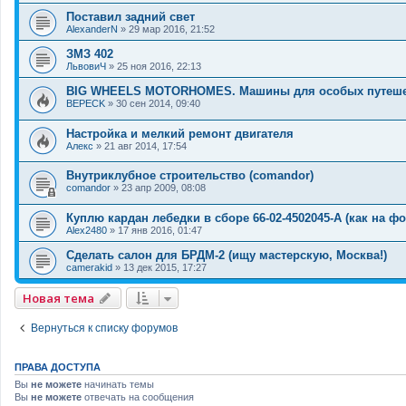
Поставил задний свет
AlexanderN
»
29 мар 2016, 21:52
ЗМЗ 402
ЛьвовиЧ
»
25 ноя 2016, 22:13
BIG WHEELS MOTORHOMES. Машины для особых путеше
BEPECK
»
30 сен 2014, 09:40
Настройка и мелкий ремонт двигателя
Алекс
»
21 авг 2014, 17:54
Внутриклубное строительство (comandor)
comandor
»
23 апр 2009, 08:08
Куплю кардан лебедки в сборе 66-02-4502045-А (как на фо
Alex2480
»
17 янв 2016, 01:47
Сделать салон для БРДМ-2 (ищу мастерскую, Москва!)
camerakid
»
13 дек 2015, 17:27
Новая тема
Вернуться к списку форумов
ПРАВА ДОСТУПА
Вы
не можете
начинать темы
Вы
не можете
отвечать на сообщения