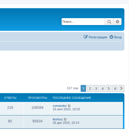
Поиск
Рас
Регистрация
Вход
1
2
3
4
5
6
С
157 тем
ОТВЕТЫ
ПРОСМОТРЫ
ПОСЛЕДНЕЕ СООБЩЕНИЕ
comandor
226
108589
15 июл 2023, 18:03
leomuz
85
85634
26 дек 2015, 10:14