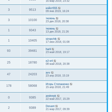
16 мар 2019, 23:32
койот555
3
9513
09 янв 2019, 16:24
тюлень
3
10100
23 дек 2018, 20:38
тюлень
1
9343
13 дек 2018, 21:26
siropchik
1
10405
17 июн 2018, 01:08
harli
93
39481
23 май 2018, 19:17
e2-e4
25
18780
08 май 2018, 20:38
avv
47
24203
23 апр 2018, 15:19
Игорь Степаненко
178
58068
15 апр 2018, 21:49
andrewk
0
9385
22 май 2017, 15:29
Desant
2
9389
21 мар 2017, 09:39