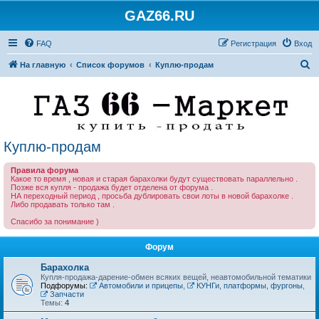
GAZ66.RU
FAQ
Регистрация
Вход
П
На главную
Список форумов
Куплю-продам
о
и
с
к
Куплю-продам
Правила форума
Какое то время , новая и старая барахолки будут существовать параллельно .
Позже вся купля - продажа будет отделена от форума .
НА переходный период , просьба дублировать свои лоты в новой барахолке .
Либо продавать только там .
Спасибо за понимание )
Форум
Барахолка
Купля-продажа-дарение-обмен всяких вещей, неавтомобильной тематики
Подфорумы:
Автомобили и прицепы
,
КУНГи, платформы, фургоны
,
Запчасти
Темы:
4