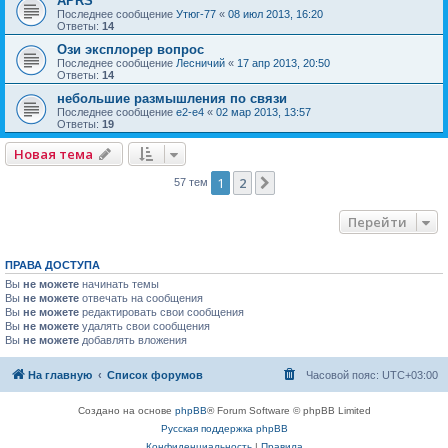
APRS
Последнее сообщение
Утюг-77
«
08 июл 2013, 16:20
Ответы:
14
Ози эксплорер вопрос
Последнее сообщение
Лесничий
«
17 апр 2013, 20:50
Ответы:
14
небольшие размышления по связи
Последнее сообщение
e2-e4
«
02 мар 2013, 13:57
Ответы:
19
Новая тема
1
2
След.
57 тем
Перейти
ПРАВА ДОСТУПА
Вы
не можете
начинать темы
Вы
не можете
отвечать на сообщения
Вы
не можете
редактировать свои сообщения
Вы
не можете
удалять свои сообщения
Вы
не можете
добавлять вложения
На главную
Список форумов
Часовой пояс:
UTC+03:00
Создано на основе
phpBB
® Forum Software © phpBB Limited
Русская поддержка phpBB
Конфиденциальность
|
Правила