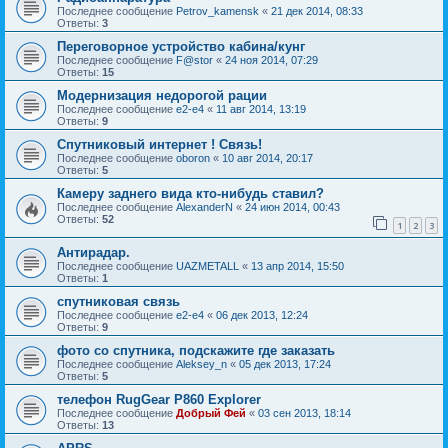
Последнее сообщение
Petrov_kamensk
«
21 дек 2014, 08:33
Ответы:
3
Переговорное устройство кабина/кунг
Последнее сообщение
F@stor
«
24 ноя 2014, 07:29
Ответы:
15
Модернизация недорогой рации
Последнее сообщение
e2-e4
«
11 авг 2014, 13:19
Ответы:
9
Спутниковый интернет ! Связь!
Последнее сообщение
oboron
«
10 авг 2014, 20:17
Ответы:
5
Камеру заднего вида кто-нибудь ставил?
Последнее сообщение
AlexanderN
«
24 июн 2014, 00:43
Ответы:
52
1
2
3
Антирадар.
Последнее сообщение
UAZMETALL
«
13 апр 2014, 15:50
Ответы:
1
спутниковая связь
Последнее сообщение
e2-e4
«
06 дек 2013, 12:24
Ответы:
9
фото со спутника, подскажите где заказать
Последнее сообщение
Aleksey_n
«
05 дек 2013, 17:24
Ответы:
5
телефон RugGear P860 Explorer
Последнее сообщение
Добрый Фей
«
03 сен 2013, 18:14
Ответы:
13