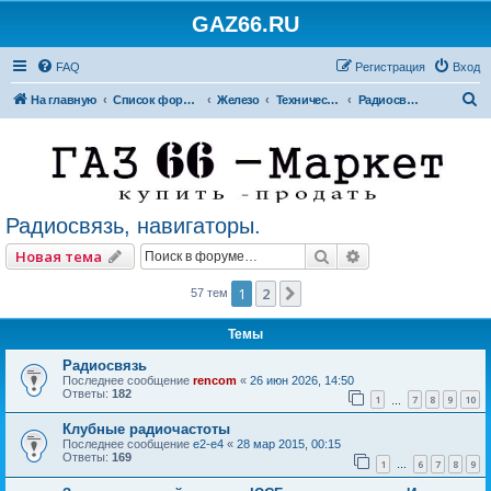
GAZ66.RU
FAQ
Регистрация
Вход
П
На главную
Список форумов
Железо
Технический форум
Радиосвязь, навигаторы.
о
и
с
к
Радиосвязь, навигаторы.
Поиск
Расширенный по
Новая тема
1
2
След.
57 тем
Темы
Радиосвязь
Последнее сообщение
rencom
«
26 июн 2026, 14:50
Ответы:
182
1
7
8
9
10
…
Клубные радиочастоты
Последнее сообщение
e2-e4
«
28 мар 2015, 00:15
Ответы:
169
1
6
7
8
9
…