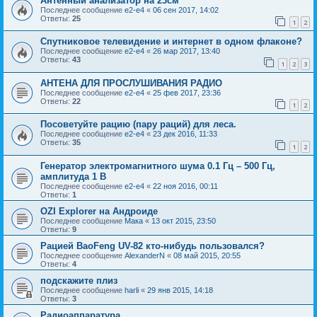
Антенный анализатор на 23см
Последнее сообщение
e2-e4
«
06 сен 2017, 14:02
Ответы:
25
1
2
Спутниковое телевидение и интернет в одном флаконе?
Последнее сообщение
e2-e4
«
26 мар 2017, 13:40
Ответы:
43
1
2
3
АНТЕНА ДЛЯ ПРОСЛУШИВАНИЯ РАДИО
Последнее сообщение
e2-e4
«
25 фев 2017, 23:36
Ответы:
22
1
2
Посоветуйте рацию (пару раций) для леса.
Последнее сообщение
e2-e4
«
23 дек 2016, 11:33
Ответы:
35
1
2
Генератор электромагнитного шума 0.1 Гц – 500 Гц,
амплитуда 1 В
Последнее сообщение
e2-e4
«
22 ноя 2016, 00:11
Ответы:
1
OZI Explorer на Андроиде
Последнее сообщение
Мака
«
13 окт 2015, 23:50
Ответы:
9
Рацией BaoFeng UV-82 кто-нибудь пользовался?
Последнее сообщение
AlexanderN
«
08 май 2015, 20:55
Ответы:
4
подскажите плиз
Последнее сообщение
harli
«
29 янв 2015, 14:18
Ответы:
3
Радиоаппаратура