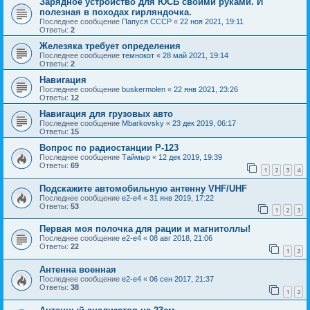
Зарядное устройство для ЮСБ своими руками. И
полезная в походах гирляндочка.
Последнее сообщение
Папуся СССР
«
22 ноя 2021, 19:11
Ответы:
2
Железяка требует определения
Последнее сообщение
темнокот
«
28 май 2021, 19:14
Ответы:
2
Навигация
Последнее сообщение
buskermolen
«
22 янв 2021, 23:26
Ответы:
12
Навигация для грузовых авто
Последнее сообщение
Mbarkovsky
«
23 дек 2019, 06:17
Ответы:
15
Вопрос по радиостанции Р-123
Последнее сообщение
Таймыр
«
12 дек 2019, 19:39
Ответы:
69
1
2
3
4
Подскажите автомобильную антенну VHF/UHF
Последнее сообщение
e2-e4
«
31 янв 2019, 17:22
Ответы:
53
1
2
3
Первая моя полочка для рации и магнитоллы!
Последнее сообщение
e2-e4
«
08 авг 2018, 21:06
Ответы:
22
1
2
Антенна военная
Последнее сообщение
e2-e4
«
06 сен 2017, 21:37
Ответы:
38
1
2