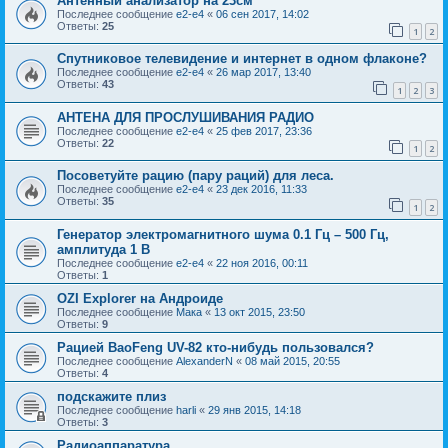
Антенный анализатор на 23см
Последнее сообщение
e2-e4
«
06 сен 2017, 14:02
Ответы:
25
1
2
Спутниковое телевидение и интернет в одном флаконе?
Последнее сообщение
e2-e4
«
26 мар 2017, 13:40
Ответы:
43
1
2
3
АНТЕНА ДЛЯ ПРОСЛУШИВАНИЯ РАДИО
Последнее сообщение
e2-e4
«
25 фев 2017, 23:36
Ответы:
22
1
2
Посоветуйте рацию (пару раций) для леса.
Последнее сообщение
e2-e4
«
23 дек 2016, 11:33
Ответы:
35
1
2
Генератор электромагнитного шума 0.1 Гц – 500 Гц,
амплитуда 1 В
Последнее сообщение
e2-e4
«
22 ноя 2016, 00:11
Ответы:
1
OZI Explorer на Андроиде
Последнее сообщение
Мака
«
13 окт 2015, 23:50
Ответы:
9
Рацией BaoFeng UV-82 кто-нибудь пользовался?
Последнее сообщение
AlexanderN
«
08 май 2015, 20:55
Ответы:
4
подскажите плиз
Последнее сообщение
harli
«
29 янв 2015, 14:18
Ответы:
3
Радиоаппаратура