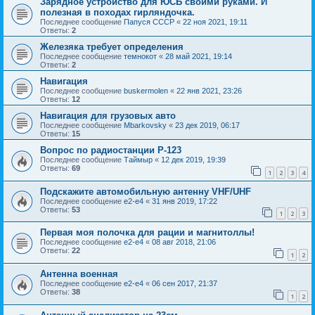
Зарядное устройство для ЮСБ своими руками. И
полезная в походах гирляндочка.
Последнее сообщение
Папуся СССР
«
22 ноя 2021, 19:11
Ответы:
2
Железяка требует определения
Последнее сообщение
темнокот
«
28 май 2021, 19:14
Ответы:
2
Навигация
Последнее сообщение
buskermolen
«
22 янв 2021, 23:26
Ответы:
12
Навигация для грузовых авто
Последнее сообщение
Mbarkovsky
«
23 дек 2019, 06:17
Ответы:
15
Вопрос по радиостанции Р-123
Последнее сообщение
Таймыр
«
12 дек 2019, 19:39
Ответы:
69
1
2
3
4
Подскажите автомобильную антенну VHF/UHF
Последнее сообщение
e2-e4
«
31 янв 2019, 17:22
Ответы:
53
1
2
3
Первая моя полочка для рации и магнитоллы!
Последнее сообщение
e2-e4
«
08 авг 2018, 21:06
Ответы:
22
1
2
Антенна военная
Последнее сообщение
e2-e4
«
06 сен 2017, 21:37
Ответы:
38
1
2