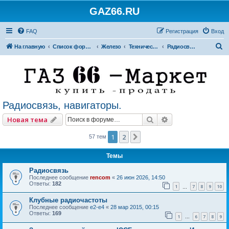
GAZ66.RU
FAQ
Регистрация
Вход
П
На главную
Список форумов
Железо
Технический форум
Радиосвязь, навигаторы.
о
и
с
к
Радиосвязь, навигаторы.
Поиск
Расширенный по
Новая тема
1
2
След.
57 тем
Темы
Радиосвязь
Последнее сообщение
rencom
«
26 июн 2026, 14:50
Ответы:
182
1
7
8
9
10
…
Клубные радиочастоты
Последнее сообщение
e2-e4
«
28 мар 2015, 00:15
Ответы:
169
1
6
7
8
9
…