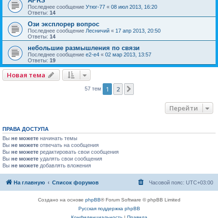
APRS
Последнее сообщение
Утюг-77
«
08 июл 2013, 16:20
Ответы:
14
Ози эксплорер вопрос
Последнее сообщение
Лесничий
«
17 апр 2013, 20:50
Ответы:
14
небольшие размышления по связи
Последнее сообщение
e2-e4
«
02 мар 2013, 13:57
Ответы:
19
Новая тема
1
2
След.
57 тем
Перейти
ПРАВА ДОСТУПА
Вы
не можете
начинать темы
Вы
не можете
отвечать на сообщения
Вы
не можете
редактировать свои сообщения
Вы
не можете
удалять свои сообщения
Вы
не можете
добавлять вложения
На главную
Список форумов
Часовой пояс:
UTC+03:00
Создано на основе
phpBB
® Forum Software © phpBB Limited
Русская поддержка phpBB
Конфиденциальность
|
Правила