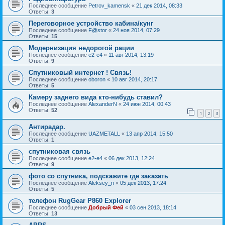
Последнее сообщение
Petrov_kamensk
«
21 дек 2014, 08:33
Ответы:
3
Переговорное устройство кабина/кунг
Последнее сообщение
F@stor
«
24 ноя 2014, 07:29
Ответы:
15
Модернизация недорогой рации
Последнее сообщение
e2-e4
«
11 авг 2014, 13:19
Ответы:
9
Спутниковый интернет ! Связь!
Последнее сообщение
oboron
«
10 авг 2014, 20:17
Ответы:
5
Камеру заднего вида кто-нибудь ставил?
Последнее сообщение
AlexanderN
«
24 июн 2014, 00:43
Ответы:
52
1
2
3
Антирадар.
Последнее сообщение
UAZMETALL
«
13 апр 2014, 15:50
Ответы:
1
спутниковая связь
Последнее сообщение
e2-e4
«
06 дек 2013, 12:24
Ответы:
9
фото со спутника, подскажите где заказать
Последнее сообщение
Aleksey_n
«
05 дек 2013, 17:24
Ответы:
5
телефон RugGear P860 Explorer
Последнее сообщение
Добрый Фей
«
03 сен 2013, 18:14
Ответы:
13