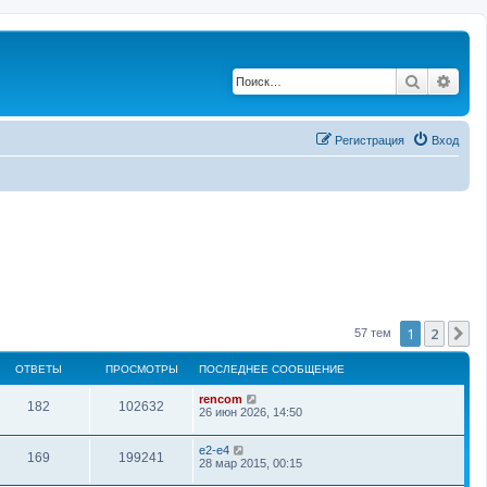
Поиск
Рас
Регистрация
Вход
1
2
С
57 тем
ОТВЕТЫ
ПРОСМОТРЫ
ПОСЛЕДНЕЕ СООБЩЕНИЕ
rencom
182
102632
26 июн 2026, 14:50
e2-e4
169
199241
28 мар 2015, 00:15