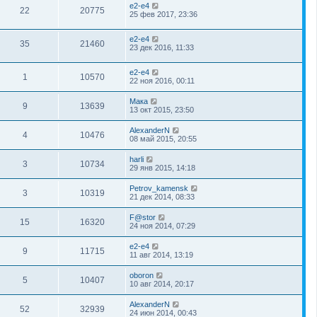
e2-e4
22
20775
25 фев 2017, 23:36
e2-e4
35
21460
23 дек 2016, 11:33
e2-e4
1
10570
22 ноя 2016, 00:11
Мака
9
13639
13 окт 2015, 23:50
AlexanderN
4
10476
08 май 2015, 20:55
harli
3
10734
29 янв 2015, 14:18
Petrov_kamensk
3
10319
21 дек 2014, 08:33
F@stor
15
16320
24 ноя 2014, 07:29
e2-e4
9
11715
11 авг 2014, 13:19
oboron
5
10407
10 авг 2014, 20:17
AlexanderN
52
32939
24 июн 2014, 00:43