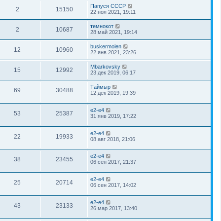
Папуся СССР
2
15150
22 ноя 2021, 19:11
темнокот
2
10687
28 май 2021, 19:14
buskermolen
12
10960
22 янв 2021, 23:26
Mbarkovsky
15
12992
23 дек 2019, 06:17
Таймыр
69
30488
12 дек 2019, 19:39
e2-e4
53
25387
31 янв 2019, 17:22
e2-e4
22
19933
08 авг 2018, 21:06
e2-e4
38
23455
06 сен 2017, 21:37
e2-e4
25
20714
06 сен 2017, 14:02
e2-e4
43
23133
26 мар 2017, 13:40