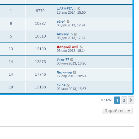
UAZMETALL
1
9779
13 апр 2014, 15:50
e2-e4
9
10837
06 дек 2013, 12:24
Aleksey_n
5
10510
05 дек 2013, 17:24
Добрый Фей
13
13139
03 сен 2013, 18:14
Утюг-77
14
12573
08 июл 2013, 16:20
Лесничий
14
17746
17 апр 2013, 20:50
e2-e4
19
13158
02 мар 2013, 13:57
1
2
С
57 тем
Перейти