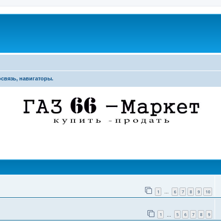
связь, навигаторы.
поиск
1
6
7
8
9
10
…
1
5
6
7
8
9
…