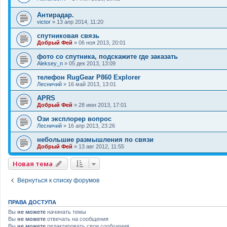
Антирадар.
victor
»
13 апр 2014, 11:20
спутниковая связь
Добрый Фей
»
06 ноя 2013, 20:01
фото со спутника, подскажите где заказать
Aleksey_n
»
05 дек 2013, 13:09
телефон RugGear P860 Explorer
Лесничий
»
16 май 2013, 13:01
APRS
Добрый Фей
»
28 июн 2013, 17:01
Ози эксплорер вопрос
Лесничий
»
16 апр 2013, 23:26
небольшие размышления по связи
Добрый Фей
»
13 авг 2012, 11:55
Новая тема
Вернуться к списку форумов
ПРАВА ДОСТУПА
Вы
не можете
начинать темы
Вы
не можете
отвечать на сообщения
Вы
не можете
редактировать свои сообщения