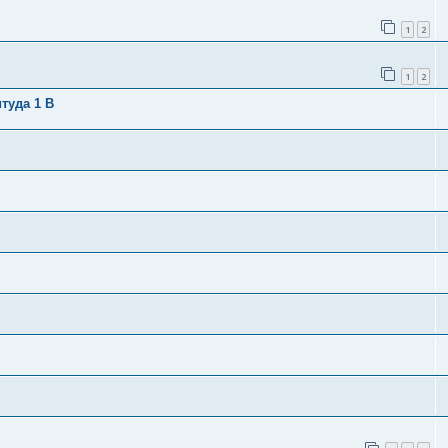
1
2
1
2
туда 1 В