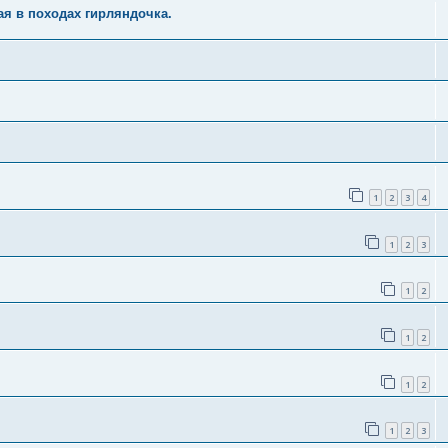
я в походах гирляндочка.
1
2
3
4
1
2
3
1
2
1
2
1
2
1
2
3