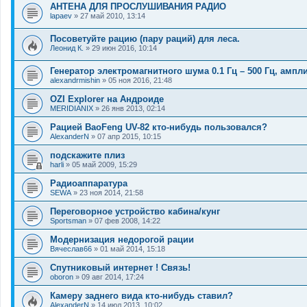
АНТЕНА ДЛЯ ПРОСЛУШИВАНИЯ РАДИО
lapaev
»
27 май 2010, 13:14
Посоветуйте рацию (пару раций) для леса.
Леонид К.
»
29 июн 2016, 10:14
Генератор электромагнитного шума 0.1 Гц – 500 Гц, ампли
alexandrmishin
»
05 ноя 2016, 21:48
OZI Explorer на Андроиде
MERIDIANIX
»
26 янв 2013, 02:14
Рацией BaoFeng UV-82 кто-нибудь пользовался?
AlexanderN
»
07 апр 2015, 10:15
подскажите плиз
harli
»
05 май 2009, 15:29
Радиоаппаратура
SEWA
»
23 ноя 2014, 21:58
Переговорное устройство кабина/кунг
Sportsman
»
07 фев 2008, 14:22
Модернизация недорогой рации
Вячеслав66
»
01 май 2014, 15:18
Спутниковый интернет ! Связь!
oboron
»
09 авг 2014, 17:24
Камеру заднего вида кто-нибудь ставил?
AlexanderN
»
14 июл 2013, 10:02