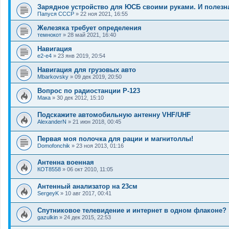
Зарядное устройство для ЮСБ своими руками. И полезна
Папуся СССР
»
22 ноя 2021, 16:55
Железяка требует определения
темнокот
»
28 май 2021, 16:40
Навигация
e2-e4
»
23 янв 2019, 20:54
Навигация для грузовых авто
Mbarkovsky
»
09 дек 2019, 20:50
Вопрос по радиостанции Р-123
Мака
»
30 дек 2012, 15:10
Подскажите автомобильную антенну VHF/UHF
AlexanderN
»
21 июн 2018, 00:45
Первая моя полочка для рации и магнитоллы!
Domofonchik
»
23 ноя 2013, 01:16
Антенна военная
КОТ8558
»
06 окт 2010, 11:05
Антенный анализатор на 23см
SergeyK
»
10 авг 2017, 00:41
Спутниковое телевидение и интернет в одном флаконе?
gazulkin
»
24 дек 2015, 22:53