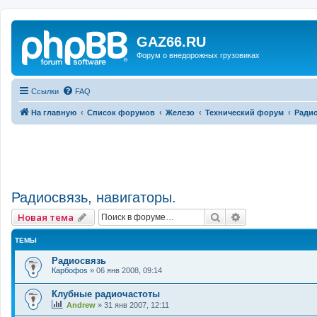
GAZ66.RU
Форум о внедорожных грузовиках
Ссылки
FAQ
На главную
Список форумов
Железо
Технический форум
Радио
Радиосвязь, навигаторы.
Поиск
Расширенный 
Новая тема
ТЕМЫ
Радиосвязь
Карбофоs
»
06 янв 2008, 09:14
Клубные радиочастоты
Andrew
»
31 янв 2007, 12:11