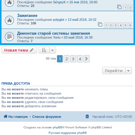
Последнее сообщение
SergeyK
«
16 янв 2019, 19:00
Ответы:
25
1
2
Зажигание
Последнее сообщение
polyglot
«
13 май 2018, 19:32
Ответы:
106
1
2
3
4
5
6
Демонтаж старой системы зажигания
Последнее сообщение
Yuriu
«
03 май 2018, 16:39
Ответы:
7
Новая тема
1
2
3
4
След.
99 тем
Перейти
ПРАВА ДОСТУПА
Вы
не можете
начинать темы
Вы
не можете
отвечать на сообщения
Вы
не можете
редактировать свои сообщения
Вы
не можете
удалять свои сообщения
Вы
не можете
добавлять вложения
На главную
Список форумов
Часовой пояс:
UTC+03:00
Создано на основе
phpBB
® Forum Software © phpBB Limited
Русская поддержка phpBB