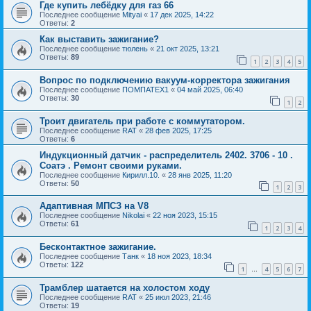
Где купить лебёдку для газ 66
Последнее сообщение
Mityai
«
17 дек 2025, 14:22
Ответы:
2
Как выставить зажигание?
Последнее сообщение
тюлень
«
21 окт 2025, 13:21
Ответы:
89
1
2
3
4
5
Вопрос по подключению вакуум-корректора зажигания
Последнее сообщение
ПОМПАТЕХ1
«
04 май 2025, 06:40
Ответы:
30
1
2
Троит двигатель при работе с коммутатором.
Последнее сообщение
RAT
«
28 фев 2025, 17:25
Ответы:
6
Индукционный датчик - распределитель 2402. 3706 - 10 .
Соатэ . Ремонт своими руками.
Последнее сообщение
Кирилл.10.
«
28 янв 2025, 11:20
Ответы:
50
1
2
3
Адаптивная МПСЗ на V8
Последнее сообщение
Nikolai
«
22 ноя 2023, 15:15
Ответы:
61
1
2
3
4
Бесконтактное зажигание.
Последнее сообщение
Танк
«
18 ноя 2023, 18:34
Ответы:
122
1
4
5
6
7
…
Трамблер шатается на холостом ходу
Последнее сообщение
RAT
«
25 июл 2023, 21:46
Ответы:
19