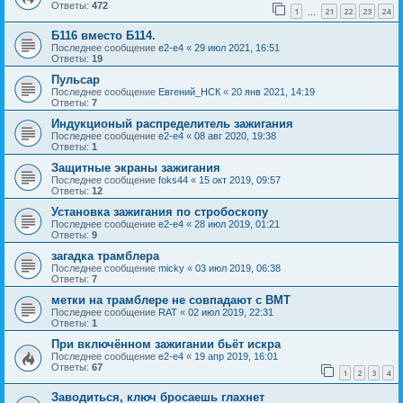
Ответы:
472
1
21
22
23
24
…
Б116 вместо Б114.
Последнее сообщение
e2-e4
«
29 июл 2021, 16:51
Ответы:
19
Пульсар
Последнее сообщение
Евгений_НСК
«
20 янв 2021, 14:19
Ответы:
7
Индукционый распределитель зажигания
Последнее сообщение
e2-e4
«
08 авг 2020, 19:38
Ответы:
1
Защитные экраны зажигания
Последнее сообщение
foks44
«
15 окт 2019, 09:57
Ответы:
12
Установка зажигания по стробоскопу
Последнее сообщение
e2-e4
«
28 июл 2019, 01:21
Ответы:
9
загадка трамблера
Последнее сообщение
micky
«
03 июл 2019, 06:38
Ответы:
7
метки на трамблере не совпадают с ВМТ
Последнее сообщение
RAT
«
02 июл 2019, 22:31
Ответы:
1
При включённом зажигании бьёт искра
Последнее сообщение
e2-e4
«
19 апр 2019, 16:01
Ответы:
67
1
2
3
4
Заводиться, ключ бросаешь глахнет