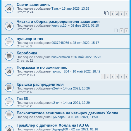
Свечи зажигания.
Последнее сообщение
Танк
«
15 апр 2023, 13:25
Ответы:
74
1
2
3
4
Чистка и сборка распределителя зажигания
Последнее сообщение
Кирилл.10.
«
02 фев 2023, 02:10
Ответы:
25
1
2
пульсар м газ
Последнее сообщение
9037248076
«
28 окт 2022, 15:17
Ответы:
3
Коробочка
Последнее сообщение
buskermolen
«
26 май 2022, 15:23
Ответы:
11
Подскажите по зажиганию.
Последнее сообщение
танкист 204
«
10 май 2022, 18:42
Ответы:
101
1
2
3
4
5
6
Крышка распределителя
Последнее сообщение
e2-e4
«
14 окт 2021, 15:26
Ответы:
6
Газ 66 -
Последнее сообщение
e2-e4
«
14 окт 2021, 12:29
Ответы:
2
Бесконтактное зажигание на четырех датчиках Холла
Последнее сообщение
Бумбараш
«
10 сен 2021, 11:50
Трамблер с датчиком Холла на ГАЗ 66
Последнее сообщение
Эдуард100
«
02 авг 2021, 01:16