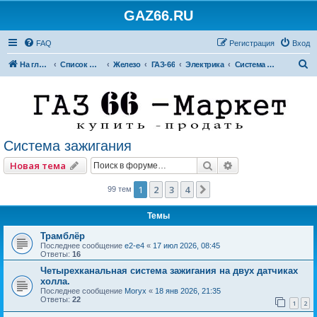
GAZ66.RU
FAQ
Регистрация
Вход
П
На главную
Список форумов
Железо
ГАЗ-66
Электрика
Система зажигания
о
и
с
к
Система зажигания
Поиск
Расширенный по
Новая тема
1
2
3
4
След.
99 тем
Темы
Трамблёр
Последнее сообщение
e2-e4
«
17 июл 2026, 08:45
Ответы:
16
Четырехканальная система зажигания на двух датчиках
холла.
Последнее сообщение
Moryx
«
18 янв 2026, 21:35
Ответы:
22
1
2