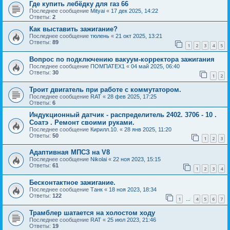
Где купить лебёдку для газ 66
Последнее сообщение
Mityai
«
17 дек 2025, 14:22
Ответы:
2
Как выставить зажигание?
Последнее сообщение
тюлень
«
21 окт 2025, 13:21
Ответы:
89
1
2
3
4
5
Вопрос по подключению вакуум-корректора зажигания
Последнее сообщение
ПОМПАТЕХ1
«
04 май 2025, 06:40
Ответы:
30
1
2
Троит двигатель при работе с коммутатором.
Последнее сообщение
RAT
«
28 фев 2025, 17:25
Ответы:
6
Индукционный датчик - распределитель 2402. 3706 - 10 .
Соатэ . Ремонт своими руками.
Последнее сообщение
Кирилл.10.
«
28 янв 2025, 11:20
Ответы:
50
1
2
3
Адаптивная МПСЗ на V8
Последнее сообщение
Nikolai
«
22 ноя 2023, 15:15
Ответы:
61
1
2
3
4
Бесконтактное зажигание.
Последнее сообщение
Танк
«
18 ноя 2023, 18:34
Ответы:
122
1
4
5
6
7
…
Трамблер шатается на холостом ходу
Последнее сообщение
RAT
«
25 июл 2023, 21:46
Ответы:
19