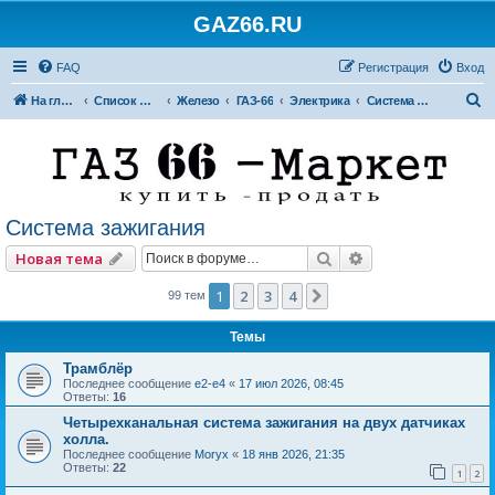
GAZ66.RU
FAQ
Регистрация
Вход
П
На главную
Список форумов
Железо
ГАЗ-66
Электрика
Система зажигания
о
и
с
к
Система зажигания
Поиск
Расширенный по
Новая тема
1
2
3
4
След.
99 тем
Темы
Трамблёр
Последнее сообщение
e2-e4
«
17 июл 2026, 08:45
Ответы:
16
Четырехканальная система зажигания на двух датчиках
холла.
Последнее сообщение
Moryx
«
18 янв 2026, 21:35
Ответы:
22
1
2