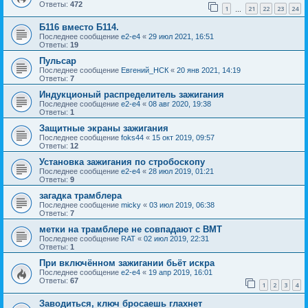
Ответы:
472
1
21
22
23
24
…
Б116 вместо Б114.
Последнее сообщение
e2-e4
«
29 июл 2021, 16:51
Ответы:
19
Пульсар
Последнее сообщение
Евгений_НСК
«
20 янв 2021, 14:19
Ответы:
7
Индукционый распределитель зажигания
Последнее сообщение
e2-e4
«
08 авг 2020, 19:38
Ответы:
1
Защитные экраны зажигания
Последнее сообщение
foks44
«
15 окт 2019, 09:57
Ответы:
12
Установка зажигания по стробоскопу
Последнее сообщение
e2-e4
«
28 июл 2019, 01:21
Ответы:
9
загадка трамблера
Последнее сообщение
micky
«
03 июл 2019, 06:38
Ответы:
7
метки на трамблере не совпадают с ВМТ
Последнее сообщение
RAT
«
02 июл 2019, 22:31
Ответы:
1
При включённом зажигании бьёт искра
Последнее сообщение
e2-e4
«
19 апр 2019, 16:01
Ответы:
67
1
2
3
4
Заводиться, ключ бросаешь глахнет