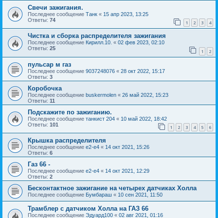
Свечи зажигания.
Последнее сообщение
Танк
«
15 апр 2023, 13:25
Ответы:
74
1
2
3
4
Чистка и сборка распределителя зажигания
Последнее сообщение
Кирилл.10.
«
02 фев 2023, 02:10
Ответы:
25
1
2
пульсар м газ
Последнее сообщение
9037248076
«
28 окт 2022, 15:17
Ответы:
3
Коробочка
Последнее сообщение
buskermolen
«
26 май 2022, 15:23
Ответы:
11
Подскажите по зажиганию.
Последнее сообщение
танкист 204
«
10 май 2022, 18:42
Ответы:
101
1
2
3
4
5
6
Крышка распределителя
Последнее сообщение
e2-e4
«
14 окт 2021, 15:26
Ответы:
6
Газ 66 -
Последнее сообщение
e2-e4
«
14 окт 2021, 12:29
Ответы:
2
Бесконтактное зажигание на четырех датчиках Холла
Последнее сообщение
Бумбараш
«
10 сен 2021, 11:50
Трамблер с датчиком Холла на ГАЗ 66
Последнее сообщение
Эдуард100
«
02 авг 2021, 01:16