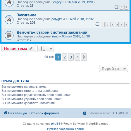
Последнее сообщение
SergeyK
«
16 янв 2019, 19:00
Ответы:
25
1
2
Зажигание
Последнее сообщение
polyglot
«
13 май 2018, 19:32
Ответы:
106
1
2
3
4
5
6
Демонтаж старой системы зажигания
Последнее сообщение
Yuriu
«
03 май 2018, 16:39
Ответы:
7
Новая тема
1
2
3
4
След.
99 тем
Перейти
ПРАВА ДОСТУПА
Вы
не можете
начинать темы
Вы
не можете
отвечать на сообщения
Вы
не можете
редактировать свои сообщения
Вы
не можете
удалять свои сообщения
Вы
не можете
добавлять вложения
На главную
Список форумов
Часовой пояс:
UTC+03:00
Создано на основе
phpBB
® Forum Software © phpBB Limited
Русская поддержка phpBB