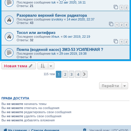
Последнее сообщение
tuk
«
22 авг 2020, 16:11
Ответы:
21
1
2
Разорвало верхний бачок радиатора
Последнее сообщение
izvolsky
«
14 июл 2020, 22:37
Ответы:
43
1
2
3
Тосол или антифриз
Последнее сообщение
Илья.
«
06 окт 2019, 22:19
Ответы:
32
1
2
Помпа (водяной насос) ЗМЗ-53 УСИЛЕННАЯ ?
Последнее сообщение
tuk
«
29 сен 2019, 19:38
Ответы:
8
Новая тема
1
2
3
4
След.
115 тем
Перейти
ПРАВА ДОСТУПА
Вы
не можете
начинать темы
Вы
не можете
отвечать на сообщения
Вы
не можете
редактировать свои сообщения
Вы
не можете
удалять свои сообщения
Вы
не можете
добавлять вложения
На главную
Список форумов
Часовой пояс:
UTC+03:00