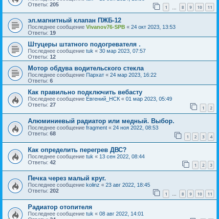
Ответы:
205
1
8
9
10
11
…
эл.магнитный клапан ПЖБ-12
Последнее сообщение
Vivanov76-SPB
«
24 окт 2023, 13:53
Ответы:
19
Штуцеры штатного подогревателя .
Последнее сообщение
tuk
«
30 мар 2023, 07:57
Ответы:
12
Мотор обдува водительского стекла
Последнее сообщение
Пархат
«
24 мар 2023, 16:22
Ответы:
6
Как правильно подключить вебасту
Последнее сообщение
Евгений_НСК
«
01 мар 2023, 05:49
Ответы:
27
1
2
Алюминиевый радиатор или медный. Выбор.
Последнее сообщение
fragment
«
24 ноя 2022, 08:53
Ответы:
68
1
2
3
4
Как определить перегрев ДВС?
Последнее сообщение
tuk
«
13 сен 2022, 08:44
Ответы:
42
1
2
3
Печка через малый круг.
Последнее сообщение
kolinz
«
23 авг 2022, 18:45
Ответы:
202
1
8
9
10
11
…
Радиатор отопителя
Последнее сообщение
tuk
«
08 авг 2022, 14:01