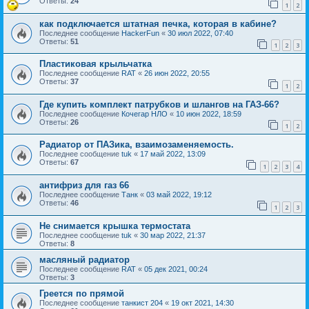
Ответы:
24
1
2
как подключается штатная печка, которая в кабине?
Последнее сообщение
HackerFun
«
30 июл 2022, 07:40
Ответы:
51
1
2
3
Пластиковая крыльчатка
Последнее сообщение
RAT
«
26 июн 2022, 20:55
Ответы:
37
1
2
Где купить комплект патрубков и шлангов на ГАЗ-66?
Последнее сообщение
Кочегар НЛО
«
10 июн 2022, 18:59
Ответы:
26
1
2
Радиатор от ПАЗика, взаимозаменяемость.
Последнее сообщение
tuk
«
17 май 2022, 13:09
Ответы:
67
1
2
3
4
антифриз для газ 66
Последнее сообщение
Танк
«
03 май 2022, 19:12
Ответы:
46
1
2
3
Не снимается крышка термостата
Последнее сообщение
tuk
«
30 мар 2022, 21:37
Ответы:
8
масляный радиатор
Последнее сообщение
RAT
«
05 дек 2021, 00:24
Ответы:
3
Греется по прямой
Последнее сообщение
танкист 204
«
19 окт 2021, 14:30