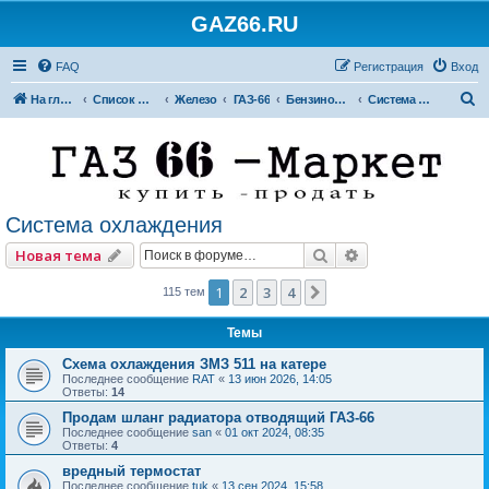
GAZ66.RU
FAQ
Регистрация
Вход
П
На главную
Список форумов
Железо
ГАЗ-66
Бензиновые двигатели
Система охлаждения
о
и
с
к
Система охлаждения
Поиск
Расширенный по
Новая тема
1
2
3
4
След.
115 тем
Темы
Схема охлаждения ЗМЗ 511 на катере
Последнее сообщение
RAT
«
13 июн 2026, 14:05
Ответы:
14
Продам шланг радиатора отводящий ГАЗ-66
Последнее сообщение
san
«
01 окт 2024, 08:35
Ответы:
4
вредный термостат
Последнее сообщение
tuk
«
13 сен 2024, 15:58