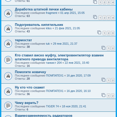
Ответы:
61
1
2
3
4
Доработка штатной печки кабины
Последнее сообщение
fragment
«
01 апр 2021, 15:05
Ответы:
63
1
2
3
4
Подогреватель кипятильник
Последнее сообщение
kliss
«
21 фев 2021, 21:05
Ответы:
43
1
2
3
термостат
Последнее сообщение
tuk
«
29 янв 2021, 21:37
Ответы:
38
1
2
Кто ставил виско муфту, электровентилятор взамен
штатного привода вентилятора
Последнее сообщение
танкист 204
«
22 янв 2021, 15:40
Ответы:
16
Помогите новичку
Последнее сообщение
ПОМПАТЕХ1
«
16 дек 2020, 17:09
Ответы:
28
1
2
Ну кто что скажет
Последнее сообщение
ПОМПАТЕХ1
«
16 дек 2020, 16:10
Ответы:
36
1
2
Чему верить?
Последнее сообщение
TIGER 74
«
18 ноя 2020, 21:41
Ответы:
6
Взаимозаменяемость радиаторов