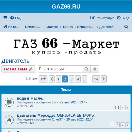
GAZ66.RU
FAQ
Регистрация
Вход
П
На главную
Список форумов
Железо
ГАЗ-66
Бензиновые двигатели
Двигатель
о
и
с
к
Двигатель
Поиск
Расширенный по
Новая тема
Страница
2
из
14
1
2
3
4
5
14
Пред.
След.
419 тем
…
Темы
вода в масле...
Последнее сообщение
tuk
«
22 янв 2023, 13:47
Ответы:
21
1
2
Двигатель Мерседес ОМ-364LA tdi 140PS
Последнее сообщение
Олег37
«
29 дек 2022, 12:54
Ответы:
59
1
2
3