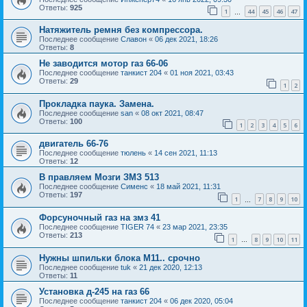
Ответы:
925
1
44
45
46
47
…
Натяжитель ремня без компрессора.
Последнее сообщение
Славон
«
06 дек 2021, 18:26
Ответы:
8
Не заводится мотор газ 66-06
Последнее сообщение
танкист 204
«
01 ноя 2021, 03:43
Ответы:
29
1
2
Прокладка паука. Замена.
Последнее сообщение
san
«
08 окт 2021, 08:47
Ответы:
100
1
2
3
4
5
6
двигатель 66-76
Последнее сообщение
тюлень
«
14 сен 2021, 11:13
Ответы:
12
В правляем Мозги ЗМЗ 513
Последнее сообщение
Сименс
«
18 май 2021, 11:31
Ответы:
197
1
7
8
9
10
…
Форсуночный газ на змз 41
Последнее сообщение
TIGER 74
«
23 мар 2021, 23:35
Ответы:
213
1
8
9
10
11
…
Нужны шпильки блока М11.. срочно
Последнее сообщение
tuk
«
21 дек 2020, 12:13
Ответы:
11
Установка д-245 на газ 66
Последнее сообщение
танкист 204
«
06 дек 2020, 05:04