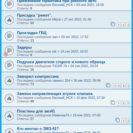
Применение герметика при ремонте авто
Последнее сообщение
Евгений_НСК
«
03 ноя 2022, 15:56
Ответы:
8
Присадка "ремет".
Последнее сообщение
Mityai
«
27 окт 2022, 01:40
Ответы:
52
1
2
3
Прокладки ГБЦ
Последнее сообщение
san
«
20 окт 2022, 17:52
Ответы:
13
Задиры
Последнее сообщение
tuk
«
14 сен 2022, 18:02
Ответы:
8
Подушки двигателя старого и нового образца
Последнее сообщение
TIGER 74
«
04 сен 2022, 20:24
Ответы:
10
Замерил компрессию
Последнее сообщение
танкист 204
«
30 авг 2022, 09:04
Ответы:
73
1
2
3
4
Замена направляющих втулок клапана.
Последнее сообщение
Евгений_НСК
«
10 фев 2022, 07:30
Ответы:
49
1
2
3
Пластина для змз41
Последнее сообщение
Инженер74
«
18 янв 2022, 07:08
Ответы:
27
1
2
Кто мечтал о ЗМЗ-41?
Последнее сообщение
Инженер74
«
16 янв 2022, 09:30