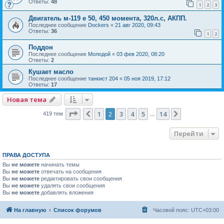
Ответы:
48
1
2
3
Двигатель м-119 е 50, 450 момента, 320л.с, АКПП.
Последнее сообщение
Dockers
«
21 авг 2020, 09:43
Ответы:
36
1
2
Поддон
Последнее сообщение
Молодой
«
03 фев 2020, 08:20
Ответы:
2
Кушает масло
Последнее сообщение
танкист 204
«
05 ноя 2019, 17:12
Ответы:
17
Новая тема
Страница
2
из
14
1
2
3
4
5
14
Пред.
След.
419 тем
…
Перейти
ПРАВА ДОСТУПА
Вы
не можете
начинать темы
Вы
не можете
отвечать на сообщения
Вы
не можете
редактировать свои сообщения
Вы
не можете
удалять свои сообщения
Вы
не можете
добавлять вложения
На главную
Список форумов
Часовой пояс:
UTC+03:00