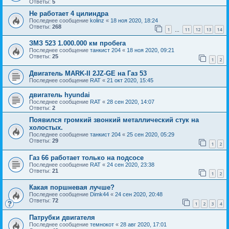
Ответы:
5
Не работает 4 цилиндра
Последнее сообщение
kolinz
«
18 ноя 2020, 18:24
Ответы:
268
1
11
12
13
14
…
ЗМЗ 523 1.000.000 км пробега
Последнее сообщение
танкист 204
«
18 ноя 2020, 09:21
Ответы:
25
1
2
Двигатель MARK-II 2JZ-GE на Газ 53
Последнее сообщение
RAT
«
21 окт 2020, 15:45
двигатель hyundai
Последнее сообщение
RAT
«
28 сен 2020, 14:07
Ответы:
2
Появился громкий звонкий металлический стук на
холостых.
Последнее сообщение
танкист 204
«
25 сен 2020, 05:29
Ответы:
29
1
2
Газ 66 работает только на подсосе
Последнее сообщение
RAT
«
24 сен 2020, 23:38
Ответы:
21
1
2
Какая поршневая лучше?
Последнее сообщение
Dimk44
«
24 сен 2020, 20:48
Ответы:
72
1
2
3
4
Патрубки двигателя
Последнее сообщение
темнокот
«
28 авг 2020, 17:01