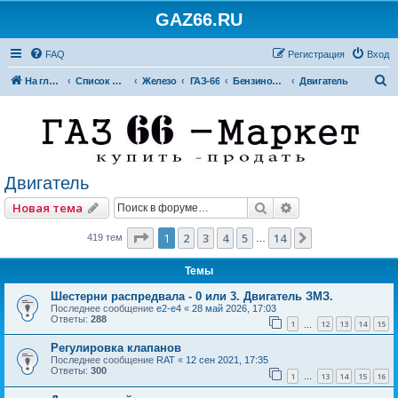
GAZ66.RU
FAQ
Регистрация
Вход
П
На главную
Список форумов
Железо
ГАЗ-66
Бензиновые двигатели
Двигатель
о
и
с
к
Двигатель
Поиск
Расширенный по
Новая тема
Страница
1
из
14
1
2
3
4
5
14
След.
419 тем
…
Темы
Шестерни распредвала - 0 или 3. Двигатель ЗМЗ.
Последнее сообщение
e2-e4
«
28 май 2026, 17:03
Ответы:
288
1
12
13
14
15
…
Регулировка клапанов
Последнее сообщение
RAT
«
12 сен 2021, 17:35
Ответы:
300
1
13
14
15
16
…