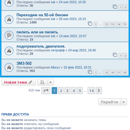
Последнее сообщение
tuk
«
24 ноя 2023, 10:25
Ответы:
36
1
2
Переходим на 92-ой бензин
Последнее сообщение
tuk
«
20 ноя 2023, 15:23
Ответы:
1499
1
72
73
74
75
…
пилить или не пилить
Последнее сообщение
tuk
«
13 июн 2023, 15:57
Ответы:
19
подогреватель двигателя.
Последнее сообщение
петрофф
«
24 мар 2023, 19:46
Ответы:
29
1
2
ЗМЗ-502
Последнее сообщение
Moryx
«
15 фев 2023, 18:31
Ответы:
353
1
15
16
17
18
…
Новая тема
Страница
1
из
14
1
2
3
4
5
14
След.
419 тем
…
Перейти
ПРАВА ДОСТУПА
Вы
не можете
начинать темы
Вы
не можете
отвечать на сообщения
Вы
не можете
редактировать свои сообщения