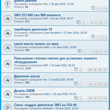
Длина ремней
Последнее сообщение
Shy
«
26 дек 2015, 21:09
Ответы:
59
1
2
3
ЗМЗ 513 600 сил 800 момента
Последнее сообщение
RAT
«
01 авг 2026, 00:47
Ответы:
213
1
8
9
10
11
…
переборка двигателя 53
Последнее сообщение
Саня Кулибин
«
27 июл 2026, 18:30
Ответы:
57
1
2
3
какое масло купить на зиму
Последнее сообщение
kolinz
«
01 июл 2026, 18:58
Ответы:
180
1
7
8
9
10
…
Повышение степени сжатия для установки газового
оборудования
Последнее сообщение
RAT
«
29 май 2026, 00:20
Ответы:
1203
1
58
59
60
61
…
Давление масла
Последнее сообщение
tuk
«
21 май 2026, 19:49
Ответы:
450
1
20
21
22
23
…
Дизель D4DB
Последнее сообщение
kolinz
«
26 апр 2026, 07:24
Ответы:
356
1
15
16
17
18
…
Снять поддон двигателя ЗМЗ на ГАЗ 66
Последнее сообщение
ВеАн59
«
23 янв 2026, 15:24