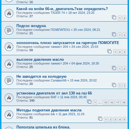
Ответы:
16
Какой на моём 66-м, двигатель?как определить?
Последнее сообщение
TIGER 74
«
18 окт 2024, 23:25
Ответы:
27
1
2
Подсос воздуха
Последнее сообщение
ПОМПАТЕХ1
«
25 сен 2024, 08:21
Ответы:
21
1
2
оооооочень плохо запускается на гарячую ПОМОГИТЕ
Последнее сообщение
танкист 204
«
24 сен 2024, 15:03
Ответы:
59
1
2
3
высокое давление масло
Последнее сообщение
танкист 204
«
04 фев 2024, 18:35
Ответы:
25
1
2
Не заводится на холодную
Последнее сообщение
Салават66
«
15 янв 2024, 20:02
Ответы:
20
1
2
установка двигателя от зил 130 на газ 66
Последнее сообщение
RAT
«
11 янв 2024, 00:45
Ответы:
340
1
15
16
17
18
…
Методы поднятия давления масла
Последнее сообщение
tuk
«
11 дек 2023, 11:24
Ответы:
81
1
2
3
4
5
Поползла шпилька из блока.