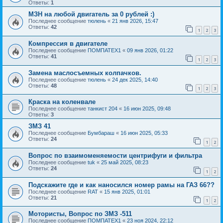
Ответы:
1
МЗН на любой двигатель за 0 рублей :)
Последнее сообщение
тюлень
«
21 янв 2026, 15:47
Ответы:
42
1
2
3
Компрессия в двигателе
Последнее сообщение
ПОМПАТЕХ1
«
09 янв 2026, 01:22
Ответы:
41
1
2
3
Замена маслосъемных колпачков.
Последнее сообщение
тюлень
«
24 дек 2025, 14:40
Ответы:
48
1
2
3
Краска на коленвале
Последнее сообщение
танкист 204
«
16 июн 2025, 09:48
Ответы:
3
ЗМЗ 41
Последнее сообщение
Бумбараш
«
16 июн 2025, 05:33
Ответы:
24
1
2
Вопрос по взаимоменяемости центрифуги и фильтра
Последнее сообщение
tuk
«
25 май 2025, 08:23
Ответы:
24
1
2
Подскажите где и как наносился номер рамы на ГАЗ 66??
Последнее сообщение
RAT
«
15 янв 2025, 01:01
Ответы:
21
1
2
Мотористы, Вопрос по ЗМЗ -511
Последнее сообщение
ПОМПАТЕХ1
«
23 ноя 2024, 22:12