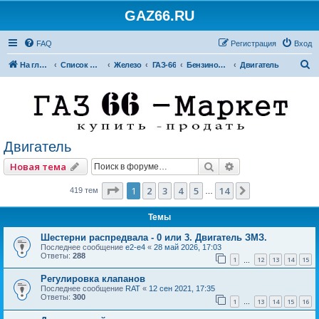
GAZ66.RU
FAQ
Регистрация
Вход
П
На главную
Список форумов
Железо
ГАЗ-66
Бензиновые двигатели
Двигатель
о
и
с
к
Двигатель
Поиск
Расширенный по
Новая тема
Страница
1
из
14
1
2
3
4
5
14
След.
419 тем
…
Темы
Шестерни распредвала - 0 или 3. Двигатель ЗМЗ.
Последнее сообщение
e2-e4
«
28 май 2026, 17:03
Ответы:
288
1
12
13
14
15
…
Регулировка клапанов
Последнее сообщение
RAT
«
12 сен 2021, 17:35
Ответы:
300
1
13
14
15
16
…