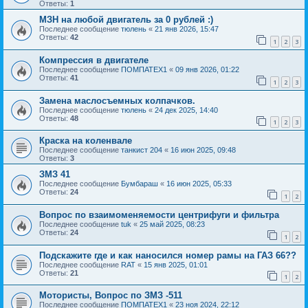
Ответы:
1
МЗН на любой двигатель за 0 рублей :)
Последнее сообщение
тюлень
«
21 янв 2026, 15:47
Ответы:
42
1
2
3
Компрессия в двигателе
Последнее сообщение
ПОМПАТЕХ1
«
09 янв 2026, 01:22
Ответы:
41
1
2
3
Замена маслосъемных колпачков.
Последнее сообщение
тюлень
«
24 дек 2025, 14:40
Ответы:
48
1
2
3
Краска на коленвале
Последнее сообщение
танкист 204
«
16 июн 2025, 09:48
Ответы:
3
ЗМЗ 41
Последнее сообщение
Бумбараш
«
16 июн 2025, 05:33
Ответы:
24
1
2
Вопрос по взаимоменяемости центрифуги и фильтра
Последнее сообщение
tuk
«
25 май 2025, 08:23
Ответы:
24
1
2
Подскажите где и как наносился номер рамы на ГАЗ 66??
Последнее сообщение
RAT
«
15 янв 2025, 01:01
Ответы:
21
1
2
Мотористы, Вопрос по ЗМЗ -511
Последнее сообщение
ПОМПАТЕХ1
«
23 ноя 2024, 22:12