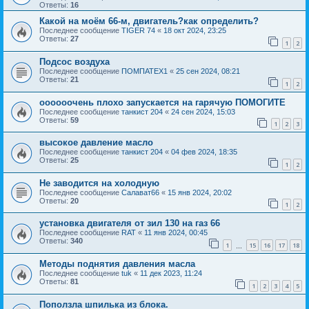
Ответы:
16
Какой на моём 66-м, двигатель?как определить?
Последнее сообщение
TIGER 74
«
18 окт 2024, 23:25
Ответы:
27
1
2
Подсос воздуха
Последнее сообщение
ПОМПАТЕХ1
«
25 сен 2024, 08:21
Ответы:
21
1
2
оооооочень плохо запускается на гарячую ПОМОГИТЕ
Последнее сообщение
танкист 204
«
24 сен 2024, 15:03
Ответы:
59
1
2
3
высокое давление масло
Последнее сообщение
танкист 204
«
04 фев 2024, 18:35
Ответы:
25
1
2
Не заводится на холодную
Последнее сообщение
Салават66
«
15 янв 2024, 20:02
Ответы:
20
1
2
установка двигателя от зил 130 на газ 66
Последнее сообщение
RAT
«
11 янв 2024, 00:45
Ответы:
340
1
15
16
17
18
…
Методы поднятия давления масла
Последнее сообщение
tuk
«
11 дек 2023, 11:24
Ответы:
81
1
2
3
4
5
Поползла шпилька из блока.