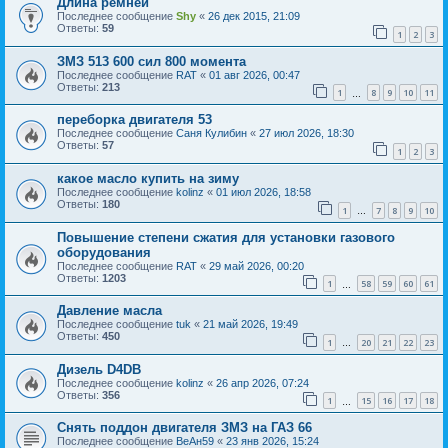
Длина ремней
Последнее сообщение
Shy
«
26 дек 2015, 21:09
Ответы:
59
1
2
3
ЗМЗ 513 600 сил 800 момента
Последнее сообщение
RAT
«
01 авг 2026, 00:47
Ответы:
213
1
8
9
10
11
…
переборка двигателя 53
Последнее сообщение
Саня Кулибин
«
27 июл 2026, 18:30
Ответы:
57
1
2
3
какое масло купить на зиму
Последнее сообщение
kolinz
«
01 июл 2026, 18:58
Ответы:
180
1
7
8
9
10
…
Повышение степени сжатия для установки газового
оборудования
Последнее сообщение
RAT
«
29 май 2026, 00:20
Ответы:
1203
1
58
59
60
61
…
Давление масла
Последнее сообщение
tuk
«
21 май 2026, 19:49
Ответы:
450
1
20
21
22
23
…
Дизель D4DB
Последнее сообщение
kolinz
«
26 апр 2026, 07:24
Ответы:
356
1
15
16
17
18
…
Снять поддон двигателя ЗМЗ на ГАЗ 66
Последнее сообщение
ВеАн59
«
23 янв 2026, 15:24