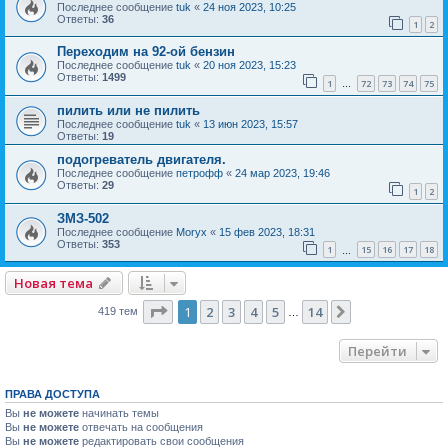
Последнее сообщение
tuk
«
24 ноя 2023, 10:25
Ответы:
36
1
2
Переходим на 92-ой бензин
Последнее сообщение
tuk
«
20 ноя 2023, 15:23
Ответы:
1499
1
72
73
74
75
…
пилить или не пилить
Последнее сообщение
tuk
«
13 июн 2023, 15:57
Ответы:
19
подогреватель двигателя.
Последнее сообщение
петрофф
«
24 мар 2023, 19:46
Ответы:
29
1
2
ЗМЗ-502
Последнее сообщение
Moryx
«
15 фев 2023, 18:31
Ответы:
353
1
15
16
17
18
…
Новая тема
Страница
1
из
14
1
2
3
4
5
14
След.
419 тем
…
Перейти
ПРАВА ДОСТУПА
Вы
не можете
начинать темы
Вы
не можете
отвечать на сообщения
Вы
не можете
редактировать свои сообщения