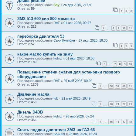
Длина ремней
Последнее сообщение
Shy
«
26 дек 2015, 21:09
Ответы:
59
1
2
3
ЗМЗ 513 600 сил 800 момента
Последнее сообщение
RAT
«
01 авг 2026, 00:47
Ответы:
213
1
8
9
10
11
…
переборка двигателя 53
Последнее сообщение
Саня Кулибин
«
27 июл 2026, 18:30
Ответы:
57
1
2
3
какое масло купить на зиму
Последнее сообщение
kolinz
«
01 июл 2026, 18:58
Ответы:
180
1
7
8
9
10
…
Повышение степени сжатия для установки газового
оборудования
Последнее сообщение
RAT
«
29 май 2026, 00:20
Ответы:
1203
1
58
59
60
61
…
Давление масла
Последнее сообщение
tuk
«
21 май 2026, 19:49
Ответы:
450
1
20
21
22
23
…
Дизель D4DB
Последнее сообщение
kolinz
«
26 апр 2026, 07:24
Ответы:
356
1
15
16
17
18
…
Снять поддон двигателя ЗМЗ на ГАЗ 66
Последнее сообщение
ВеАн59
«
23 янв 2026, 15:24