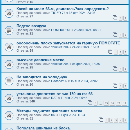
Ответы:
16
Какой на моём 66-м, двигатель?как определить?
Последнее сообщение
TIGER 74
«
18 окт 2024, 23:25
Ответы:
27
1
2
Подсос воздуха
Последнее сообщение
ПОМПАТЕХ1
«
25 сен 2024, 08:21
Ответы:
21
1
2
оооооочень плохо запускается на гарячую ПОМОГИТЕ
Последнее сообщение
танкист 204
«
24 сен 2024, 15:03
Ответы:
59
1
2
3
высокое давление масло
Последнее сообщение
танкист 204
«
04 фев 2024, 18:35
Ответы:
25
1
2
Не заводится на холодную
Последнее сообщение
Салават66
«
15 янв 2024, 20:02
Ответы:
20
1
2
установка двигателя от зил 130 на газ 66
Последнее сообщение
RAT
«
11 янв 2024, 00:45
Ответы:
340
1
15
16
17
18
…
Методы поднятия давления масла
Последнее сообщение
tuk
«
11 дек 2023, 11:24
Ответы:
81
1
2
3
4
5
Поползла шпилька из блока.