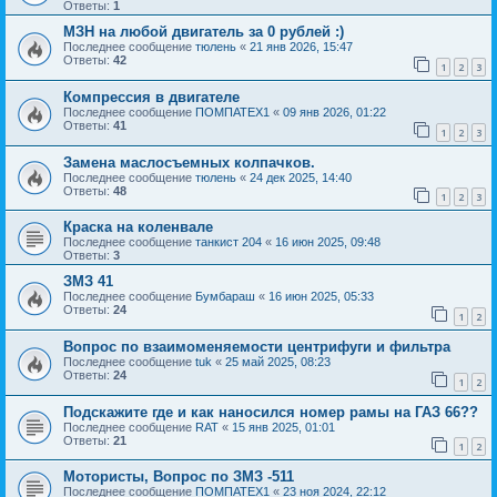
Ответы:
1
МЗН на любой двигатель за 0 рублей :)
Последнее сообщение
тюлень
«
21 янв 2026, 15:47
Ответы:
42
1
2
3
Компрессия в двигателе
Последнее сообщение
ПОМПАТЕХ1
«
09 янв 2026, 01:22
Ответы:
41
1
2
3
Замена маслосъемных колпачков.
Последнее сообщение
тюлень
«
24 дек 2025, 14:40
Ответы:
48
1
2
3
Краска на коленвале
Последнее сообщение
танкист 204
«
16 июн 2025, 09:48
Ответы:
3
ЗМЗ 41
Последнее сообщение
Бумбараш
«
16 июн 2025, 05:33
Ответы:
24
1
2
Вопрос по взаимоменяемости центрифуги и фильтра
Последнее сообщение
tuk
«
25 май 2025, 08:23
Ответы:
24
1
2
Подскажите где и как наносился номер рамы на ГАЗ 66??
Последнее сообщение
RAT
«
15 янв 2025, 01:01
Ответы:
21
1
2
Мотористы, Вопрос по ЗМЗ -511
Последнее сообщение
ПОМПАТЕХ1
«
23 ноя 2024, 22:12