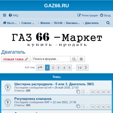
GAZ66.RU
FAQ
Регистрация
Вход
П
На главную
Список форумов
Железо
ГАЗ-66
Бензиновые двигатели
Двигатель
о
и
с
к
Двигатель
Поиск
Расширенный по
Новая тема
Страница
1
из
14
1
2
3
4
5
14
След.
419 тем
…
Темы
Шестерни распредвала - 0 или 3. Двигатель ЗМЗ.
Последнее сообщение
e2-e4
«
28 май 2026, 17:03
Ответы:
288
1
12
13
14
15
…
Регулировка клапанов
Последнее сообщение
RAT
«
12 сен 2021, 17:35
Ответы:
300
1
13
14
15
16
…