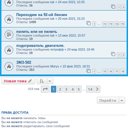
Последнее сообщение
tuk
«
24 ноя 2023, 10:25
Ответы:
36
1
2
Переходим на 92-ой бензин
Последнее сообщение
tuk
«
20 ноя 2023, 15:23
Ответы:
1499
1
72
73
74
75
…
пилить или не пилить
Последнее сообщение
tuk
«
13 июн 2023, 15:57
Ответы:
19
подогреватель двигателя.
Последнее сообщение
петрофф
«
24 мар 2023, 19:46
Ответы:
29
1
2
ЗМЗ-502
Последнее сообщение
Moryx
«
15 фев 2023, 18:31
Ответы:
353
1
15
16
17
18
…
Новая тема
Страница
1
из
14
1
2
3
4
5
14
След.
419 тем
…
Перейти
ПРАВА ДОСТУПА
Вы
не можете
начинать темы
Вы
не можете
отвечать на сообщения
Вы
не можете
редактировать свои сообщения