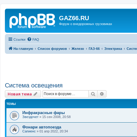
GAZ66.RU
Форум о внедорожных грузовиках
Ссылки
FAQ
На главную
Список форумов
Железо
ГАЗ-66
Электрика
Систе
Система освещения
Поиск
Расширенный 
Новая тема
ТЕМЫ
Инфракрасные фары
Звездочет
»
15 сен 2008, 20:58
Фонари автопоезда
Сапиенс
»
01 апр 2022, 20:34