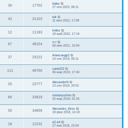
baley
30
17702
27 ноя 2023, 08:11
tuk
42
31103
11 июл 2022, 17:08
kolinz
12
11183
19 май 2022, 17:19
л-т
67
48154
06 июн 2021, 10:04
Александр2
37
25222
14 сен 2019, 00:11
саня222
111
48760
06 мар 2019, 17:40
AlexanderN
20
23777
13 сен 2018, 20:52
romanyuzhno
66
33919
02 мар 2018, 02:26
Alexandro_Kirov
50
34859
18 фев 2018, 14:18
e2-e4
18
12232
27 янв 2018, 23:54