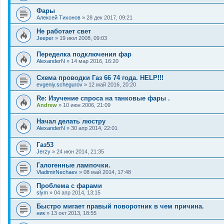
Фары
Алексей Тихонов
»
28 дек 2017, 09:21
Не работает свет
Jeeper
»
19 июл 2008, 09:03
Переделка подключения фар
AlexanderN
»
14 мар 2016, 16:20
Схема проводки Газ 66 74 года. HELP!!!
evgeniy.schegurov
»
12 май 2016, 20:20
Re: Изучение спроса на танковые фары .
Andrew
»
10 июн 2006, 21:09
Начал делать люстру
AlexanderN
»
30 апр 2014, 22:01
Газ53
Jerzy
»
24 июн 2014, 21:35
Галогенные лампочки.
VladimirNechaev
»
08 май 2014, 17:48
Проблема с фарами
slym
»
04 апр 2014, 13:15
Быстро мигает правый поворотник в чем причина.
ник
»
13 окт 2013, 18:55