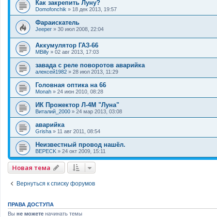
Как закрепить Луну?
Domofonchik
»
18 дек 2013, 19:57
Фараискатель
Jeeper
»
30 июл 2008, 22:04
Аккумулятор ГАЗ-66
MBilly
»
02 авг 2013, 17:03
завада с реле поворотов аварийка
алексей1982
»
28 июл 2013, 11:29
Головная оптика на 66
Monah
»
24 июн 2010, 08:28
ИК Прожектор Л-4М "Луна"
Виталий_2000
»
24 мар 2013, 03:08
аварийка
Grisha
»
11 авг 2011, 08:54
Неизвестный провод нашёл.
BEPECK
»
24 окт 2009, 15:11
Новая тема
Вернуться к списку форумов
ПРАВА ДОСТУПА
Вы
не можете
начинать темы