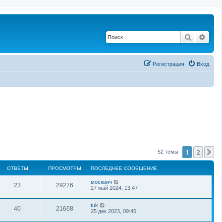
Поиск
Рас
Регистрация
Вход
1
2
С
52 темы
ОТВЕТЫ
ПРОСМОТРЫ
ПОСЛЕДНЕЕ СООБЩЕНИЕ
москвич
23
29276
27 май 2024, 13:47
tuk
40
21668
25 дек 2023, 09:45