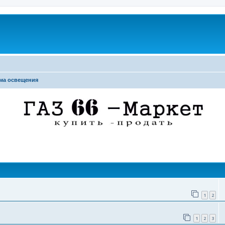
ма освещения
поиск
1
2
1
2
3