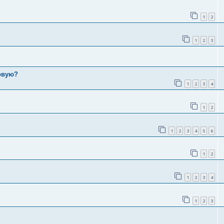
1
2
1
2
3
ковую?
1
2
3
4
1
2
1
2
3
4
5
6
1
2
1
2
3
4
1
2
3