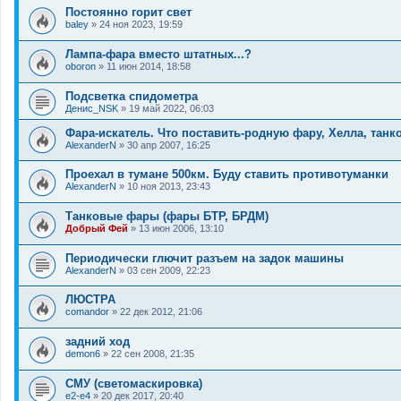
Постоянно горит свет
baley
»
24 ноя 2023, 19:59
Лампа-фара вместо штатных...?
oboron
»
11 июн 2014, 18:58
Подсветка спидометра
Денис_NSK
»
19 май 2022, 06:03
Фара-искатель. Что поставить-родную фару, Хелла, тан
AlexanderN
»
30 апр 2007, 16:25
Проехал в тумане 500км. Буду ставить противотуманки
AlexanderN
»
10 ноя 2013, 23:43
Танковые фары (фары БТР, БРДМ)
Добрый Фей
»
13 июн 2006, 13:10
Периодически глючит разъем на задок машины
AlexanderN
»
03 сен 2009, 22:23
ЛЮСТРА
comandor
»
22 дек 2012, 21:06
задний ход
demon6
»
22 сен 2008, 21:35
СМУ (светомаскировка)
e2-e4
»
20 дек 2017, 20:40