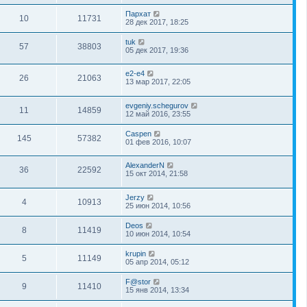
Пархат
10
11731
28 дек 2017, 18:25
tuk
57
38803
05 дек 2017, 19:36
e2-e4
26
21063
13 мар 2017, 22:05
evgeniy.schegurov
11
14859
12 май 2016, 23:55
Caspen
145
57382
01 фев 2016, 10:07
AlexanderN
36
22592
15 окт 2014, 21:58
Jerzy
4
10913
25 июн 2014, 10:56
Deos
8
11419
10 июн 2014, 10:54
krupin
5
11149
05 апр 2014, 05:12
F@stor
9
11410
15 янв 2014, 13:34