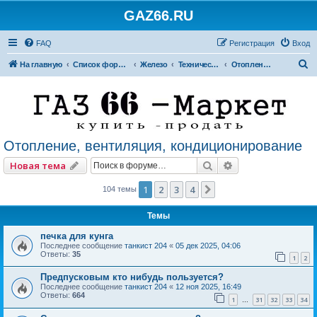
GAZ66.RU
FAQ
Регистрация
Вход
П
На главную
Список форумов
Железо
Технический форум
Отопление, вентиляция, кондиционирование
о
и
с
к
Отопление, вентиляция, кондиционирование
Поиск
Расширенный по
Новая тема
1
2
3
4
След.
104 темы
Темы
печка для кунга
Последнее сообщение
танкист 204
«
05 дек 2025, 04:06
Ответы:
35
1
2
Предпусковым кто нибудь пользуется?
Последнее сообщение
танкист 204
«
12 ноя 2025, 16:49
Ответы:
664
1
31
32
33
34
…