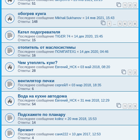
Ответы:
51
1
2
3
обогрев кунга
Последнее сообщение
Mikhail.Sukhanov
«
14 янв 2021, 15:43
Ответы:
148
1
5
6
7
8
…
Кател подогревателя
Последнее сообщение
TIGER 74
«
14 дек 2020, 15:45
Ответы:
15
отопитель от маслосистемы
Последнее сообщение
ПОМПАТЕХ1
«
14 дек 2020, 04:46
Ответы:
16
Чем утеплять кунг?
Последнее сообщение
Евгений_НСК
«
03 май 2018, 08:20
Ответы:
28
1
2
вентилятор печки
Последнее сообщение
сергейЛ
«
03 мар 2018, 18:35
Ответы:
6
Вода на кухне автодома
Последнее сообщение
Евгений_НСК
«
31 янв 2018, 12:29
Ответы:
54
1
2
3
Подскажете по планару
Последнее сообщение
kolinz
«
20 янв 2018, 15:53
Ответы:
14
брезент
Последнее сообщение
саня222
«
10 дек 2017, 12:53
Ответы:
4