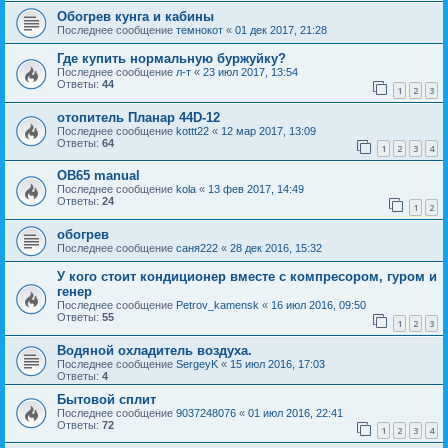
Обогрев кунга и кабины
Последнее сообщение
темнокот
«
01 дек 2017, 21:28
Где купить нормальную буржуйку?
Последнее сообщение
л-т
«
23 июл 2017, 13:54
Ответы:
44
1
2
3
отопитель Планар 44D-12
Последнее сообщение
kottt22
«
12 мар 2017, 13:09
Ответы:
64
1
2
3
4
OB65 manual
Последнее сообщение
kola
«
13 фев 2017, 14:49
Ответы:
24
1
2
обогрев
Последнее сообщение
саня222
«
28 дек 2016, 15:32
У кого стоит кондиционер вместе с компресором, гуром и
генер
Последнее сообщение
Petrov_kamensk
«
16 июл 2016, 09:50
Ответы:
55
1
2
3
Водяной охладитель воздуха.
Последнее сообщение
SergeyK
«
15 июл 2016, 17:03
Ответы:
4
Бытовой сплит
Последнее сообщение
9037248076
«
01 июл 2016, 22:41
Ответы:
72
1
2
3
4