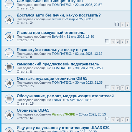
Самодельная вентиляция в кунге?
Последнее сообщение
ПОМПАТЕХ1
«
22 авг 2025, 22:57
Ответы:
10
Достался авто без печки, какую поставить?
Последнее сообщение
remtm
«
22 мар 2025, 06:23
Ответы:
34
1
2
И снова про воздушный отопитель..
Последнее сообщение
ВеАн59
«
31 янв 2025, 13:30
Ответы:
73
1
2
3
4
Посоветуйте тосольную печку в кунг
Последнее сообщение
ПОМПАТЕХ1
«
02 дек 2023, 13:12
Ответы:
8
камазовский предпусковой подогреватель
Последнее сообщение
ПОМПАТЕХ1
«
30 ноя 2023, 21:50
Ответы:
8
Опыт эксплуатации отопителя ОВ-65
Последнее сообщение
ПОМПАТЕХ1
«
30 ноя 2023, 21:35
Ответы:
75
1
2
3
4
Обслуживание, ремонт, модернизация отопителей
Последнее сообщение
Lisник.
«
25 окт 2022, 14:06
Ответы:
18
Отопитель ОВ-65
Последнее сообщение
Vivanov76-SPB
«
28 окт 2021, 23:13
Ответы:
61
1
2
3
4
Ищу доку на установку отопительную ШААЗ 030.
Последнее сообщение
dimych78
«
23 янв 2021, 20:29