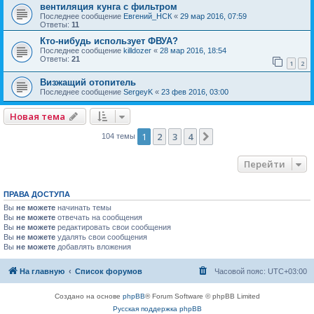
вентиляция кунга с фильтром
Последнее сообщение
Евгений_НСК
«
29 мар 2016, 07:59
Ответы:
11
Кто-нибудь использует ФВУА?
Последнее сообщение
killdozer
«
28 мар 2016, 18:54
Ответы:
21
1
2
Визжащий отопитель
Последнее сообщение
SergeyK
«
23 фев 2016, 03:00
Новая тема
1
2
3
4
След.
104 темы
Перейти
ПРАВА ДОСТУПА
Вы
не можете
начинать темы
Вы
не можете
отвечать на сообщения
Вы
не можете
редактировать свои сообщения
Вы
не можете
удалять свои сообщения
Вы
не можете
добавлять вложения
На главную
Список форумов
Часовой пояс:
UTC+03:00
Создано на основе
phpBB
® Forum Software © phpBB Limited
Русская поддержка phpBB