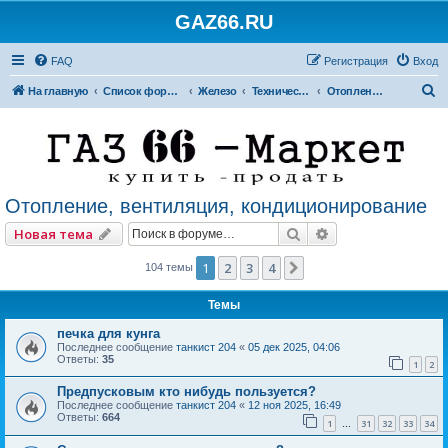
GAZ66.RU
FAQ
Регистрация
Вход
П
На главную
Список форумов
Железо
Технический форум
Отопление, вентиляция, кондиционирование
о
и
с
к
Отопление, вентиляция, кондиционирование
Поиск
Расширенный по
Новая тема
1
2
3
4
След.
104 темы
Темы
печка для кунга
Последнее сообщение
танкист 204
«
05 дек 2025, 04:06
Ответы:
35
1
2
Предпусковым кто нибудь пользуется?
Последнее сообщение
танкист 204
«
12 ноя 2025, 16:49
Ответы:
664
1
31
32
33
34
…