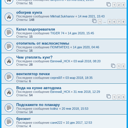
Ответы:
51
1
2
3
обогрев кунга
Последнее сообщение
Mikhail.Sukhanov
«
14 янв 2021, 15:43
Ответы:
148
1
5
6
7
8
…
Кател подогревателя
Последнее сообщение
TIGER 74
«
14 дек 2020, 15:45
Ответы:
15
отопитель от маслосистемы
Последнее сообщение
ПОМПАТЕХ1
«
14 дек 2020, 04:46
Ответы:
16
Чем утеплять кунг?
Последнее сообщение
Евгений_НСК
«
03 май 2018, 08:20
Ответы:
28
1
2
вентилятор печки
Последнее сообщение
сергейЛ
«
03 мар 2018, 18:35
Ответы:
6
Вода на кухне автодома
Последнее сообщение
Евгений_НСК
«
31 янв 2018, 12:29
Ответы:
54
1
2
3
Подскажете по планару
Последнее сообщение
kolinz
«
20 янв 2018, 15:53
Ответы:
14
брезент
Последнее сообщение
саня222
«
10 дек 2017, 12:53
Ответы:
4