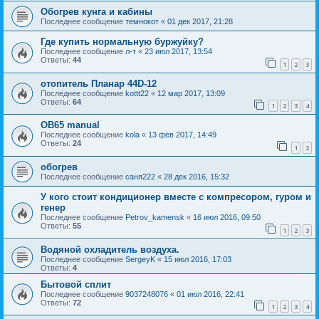
Обогрев кунга и кабины
Последнее сообщение
темнокот
«
01 дек 2017, 21:28
Где купить нормальную буржуйку?
Последнее сообщение
л-т
«
23 июл 2017, 13:54
Ответы:
44
1
2
3
отопитель Планар 44D-12
Последнее сообщение
kottt22
«
12 мар 2017, 13:09
Ответы:
64
1
2
3
4
OB65 manual
Последнее сообщение
kola
«
13 фев 2017, 14:49
Ответы:
24
1
2
обогрев
Последнее сообщение
саня222
«
28 дек 2016, 15:32
У кого стоит кондиционер вместе с компресором, гуром и
генер
Последнее сообщение
Petrov_kamensk
«
16 июл 2016, 09:50
Ответы:
55
1
2
3
Водяной охладитель воздуха.
Последнее сообщение
SergeyK
«
15 июл 2016, 17:03
Ответы:
4
Бытовой сплит
Последнее сообщение
9037248076
«
01 июл 2016, 22:41
Ответы:
72
1
2
3
4