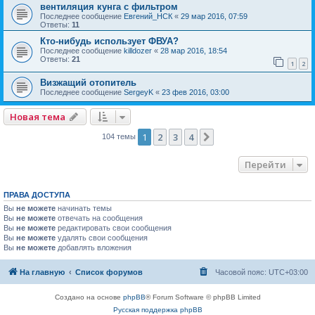
вентиляция кунга с фильтром
Последнее сообщение
Евгений_НСК
«
29 мар 2016, 07:59
Ответы:
11
Кто-нибудь использует ФВУА?
Последнее сообщение
killdozer
«
28 мар 2016, 18:54
Ответы:
21
1
2
Визжащий отопитель
Последнее сообщение
SergeyK
«
23 фев 2016, 03:00
Новая тема
1
2
3
4
След.
104 темы
Перейти
ПРАВА ДОСТУПА
Вы
не можете
начинать темы
Вы
не можете
отвечать на сообщения
Вы
не можете
редактировать свои сообщения
Вы
не можете
удалять свои сообщения
Вы
не можете
добавлять вложения
На главную
Список форумов
Часовой пояс:
UTC+03:00
Создано на основе
phpBB
® Forum Software © phpBB Limited
Русская поддержка phpBB