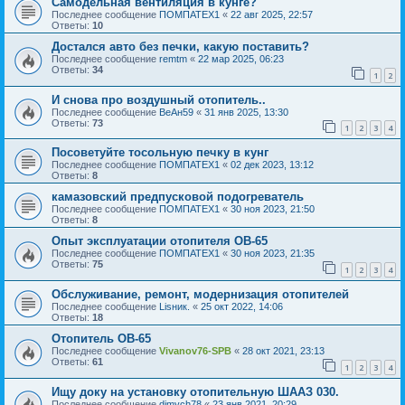
Самодельная вентиляция в кунге?
Последнее сообщение
ПОМПАТЕХ1
«
22 авг 2025, 22:57
Ответы:
10
Достался авто без печки, какую поставить?
Последнее сообщение
remtm
«
22 мар 2025, 06:23
Ответы:
34
1
2
И снова про воздушный отопитель..
Последнее сообщение
ВеАн59
«
31 янв 2025, 13:30
Ответы:
73
1
2
3
4
Посоветуйте тосольную печку в кунг
Последнее сообщение
ПОМПАТЕХ1
«
02 дек 2023, 13:12
Ответы:
8
камазовский предпусковой подогреватель
Последнее сообщение
ПОМПАТЕХ1
«
30 ноя 2023, 21:50
Ответы:
8
Опыт эксплуатации отопителя ОВ-65
Последнее сообщение
ПОМПАТЕХ1
«
30 ноя 2023, 21:35
Ответы:
75
1
2
3
4
Обслуживание, ремонт, модернизация отопителей
Последнее сообщение
Lisник.
«
25 окт 2022, 14:06
Ответы:
18
Отопитель ОВ-65
Последнее сообщение
Vivanov76-SPB
«
28 окт 2021, 23:13
Ответы:
61
1
2
3
4
Ищу доку на установку отопительную ШААЗ 030.
Последнее сообщение
dimych78
«
23 янв 2021, 20:29