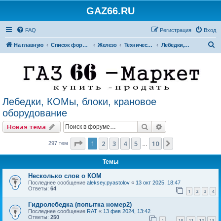
GAZ66.RU
FAQ
Регистрация
Вход
П
На главную
Список форумов
Железо
Технический форум
Лебедки, КОМы, блоки, крановое оборудование
о
и
с
к
Лебедки, КОМы, блоки, крановое
оборудование
Поиск
Расширенный по
Новая тема
Страница
1
из
10
1
2
3
4
5
10
След.
297 тем
…
Темы
Несколько слов о КОМ
Последнее сообщение
aleksey.pyastolov
«
13 окт 2025, 18:47
Ответы:
64
1
2
3
4
Гидролебедка (попытка номер2)
Последнее сообщение
RAT
«
13 фев 2024, 13:42
Ответы:
250
1
10
11
12
13
…