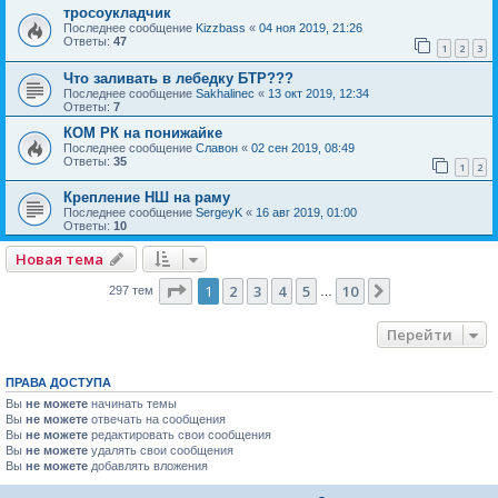
тросоукладчик
Последнее сообщение
Kizzbass
«
04 ноя 2019, 21:26
Ответы:
47
1
2
3
Что заливать в лебедку БТР???
Последнее сообщение
Sakhalinec
«
13 окт 2019, 12:34
Ответы:
7
КОМ РК на понижайке
Последнее сообщение
Славон
«
02 сен 2019, 08:49
Ответы:
35
1
2
Крепление НШ на раму
Последнее сообщение
SergeyK
«
16 авг 2019, 01:00
Ответы:
10
Новая тема
Страница
1
из
10
1
2
3
4
5
10
След.
297 тем
…
Перейти
ПРАВА ДОСТУПА
Вы
не можете
начинать темы
Вы
не можете
отвечать на сообщения
Вы
не можете
редактировать свои сообщения
Вы
не можете
удалять свои сообщения
Вы
не можете
добавлять вложения