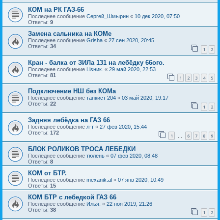
КОМ на РК ГАЗ-66
Последнее сообщение
Сергей_Шмырин
«
10 дек 2020, 07:50
Ответы:
9
Замена сальника на КОМе
Последнее сообщение
Grisha
«
27 сен 2020, 20:45
Ответы:
34
1
2
Кран - балка от ЗИЛа 131 на лебёдку 66ого.
Последнее сообщение
Lisник.
«
29 май 2020, 22:53
Ответы:
81
1
2
3
4
5
Подключение НШ без КОМа
Последнее сообщение
танкист 204
«
03 май 2020, 19:17
Ответы:
22
1
2
Задняя лебёдка на ГАЗ 66
Последнее сообщение
л-т
«
27 фев 2020, 15:44
Ответы:
172
1
6
7
8
9
…
БЛОК РОЛИКОВ ТРОСА ЛЕБЕДКИ
Последнее сообщение
тюлень
«
07 фев 2020, 08:48
Ответы:
8
КОМ от БТР.
Последнее сообщение
mexanik.al
«
07 янв 2020, 10:49
Ответы:
15
КОМ БТР с лебедкой ГАЗ 66
Последнее сообщение
Илья.
«
22 ноя 2019, 21:26
Ответы:
38
1
2