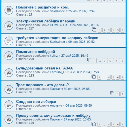
Помогите с раздаткой и ком.
Последнее сообщение
Sakhalinec
«
25 май 2026, 02:42
Ответы:
17
электрическая лебёдка впереди
Последнее сообщение
ПОМПАТЕХ1
«
24 сен 2025, 08:14
Ответы:
117
1
2
3
4
5
6
требуется консультация по кардану лебедки
Последнее сообщение
Sakhalinec
«
09 сен 2025, 02:52
Ответы:
3
Помогите с лебёдкой
Последнее сообщение
kolinz
«
27 май 2025, 16:49
Ответы:
220
1
9
10
11
12
…
Бульдозерный отвал на ГАЗ-66
Последнее сообщение
Евгений_НСК
«
20 янв 2024, 07:24
Ответы:
123
1
4
5
6
7
…
Трос порвался - что делать?
Последнее сообщение
Пархат
«
30 окт 2023, 08:05
Ответы:
39
1
2
Сводная про лебедки
Последнее сообщение
москвич
«
04 апр 2023, 09:59
Ответы:
9
Прошу совета, хочу самосвал и лебёдку
Последнее сообщение
Пархат
«
17 мар 2023, 16:03
Ответы:
120
1
4
5
6
7
…