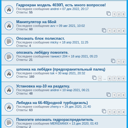
Гидрокран модель 4030П, есть много вопросов!
Последнее сообщение
andrei
«
07 дек 2022, 20:17
Ответы:
55
1
2
3
Манипулятор на 66ой
Последнее сообщение
avv
«
09 авг 2021, 10:02
Ответы:
60
1
2
3
4
Опознать блок полиспаст.
Последнее сообщение
micky
«
18 апр 2021, 11:25
Ответы:
4
опознать лебёдку помогите.
Последнее сообщение
танкист 204
«
18 апр 2021, 05:23
Ответы:
21
1
2
шпонка на лебёдке (предохранительный палец)
Последнее сообщение
tuk
«
30 мар 2021, 20:32
Ответы:
160
1
6
7
8
9
…
Установка нш-10 на раздатку.
Последнее сообщение
andrei
«
10 мар 2021, 06:21
Ответы:
48
1
2
3
Лебедка на 66-40(родной турбодизель)
Последнее сообщение
zheny.v
«
29 дек 2020, 21:40
Ответы:
63
1
2
3
4
Помогите опознать гидрораспределитель
Последнее сообщение
MERIDIANIX
«
13 дек 2020, 01:43
Ответы:
2