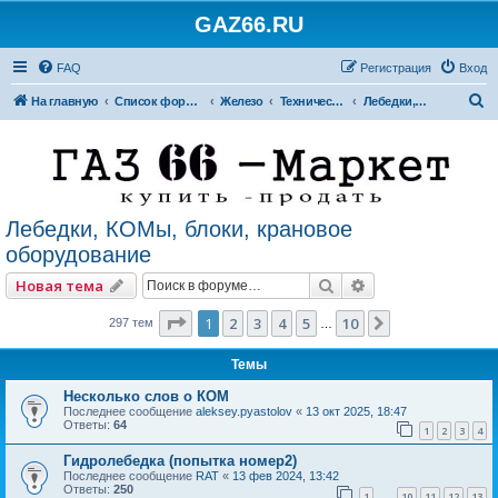
GAZ66.RU
FAQ
Регистрация
Вход
П
На главную
Список форумов
Железо
Технический форум
Лебедки, КОМы, блоки, крановое оборудование
о
и
с
к
Лебедки, КОМы, блоки, крановое
оборудование
Поиск
Расширенный по
Новая тема
Страница
1
из
10
1
2
3
4
5
10
След.
297 тем
…
Темы
Несколько слов о КОМ
Последнее сообщение
aleksey.pyastolov
«
13 окт 2025, 18:47
Ответы:
64
1
2
3
4
Гидролебедка (попытка номер2)
Последнее сообщение
RAT
«
13 фев 2024, 13:42
Ответы:
250
1
10
11
12
13
…