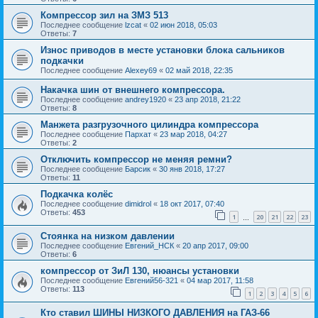
Компрессор зил на ЗМЗ 513
Последнее сообщение
lzcat
«
02 июн 2018, 05:03
Ответы:
7
Износ приводов в месте установки блока сальников
подкачки
Последнее сообщение
Alexey69
«
02 май 2018, 22:35
Накачка шин от внешнего компрессора.
Последнее сообщение
andrey1920
«
23 апр 2018, 21:22
Ответы:
8
Манжета разгрузочного цилиндра компрессора
Последнее сообщение
Пархат
«
23 мар 2018, 04:27
Ответы:
2
Отключить компрессор не меняя ремни?
Последнее сообщение
Барсик
«
30 янв 2018, 17:27
Ответы:
11
Подкачка колёс
Последнее сообщение
dimidrol
«
18 окт 2017, 07:40
Ответы:
453
1
20
21
22
23
…
Стоянка на низком давлении
Последнее сообщение
Евгений_НСК
«
20 апр 2017, 09:00
Ответы:
6
компрессор от ЗиЛ 130, нюансы установки
Последнее сообщение
Евгений56-321
«
04 мар 2017, 11:58
Ответы:
113
1
2
3
4
5
6
Кто ставил ШИНЫ НИЗКОГО ДАВЛЕНИЯ на ГАЗ-66