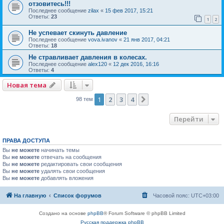
отзовитесь!!!
Последнее сообщение
zilax
«
15 фев 2017, 15:21
Ответы:
23
1
2
Не успевает скинуть давление
Последнее сообщение
vova.ivanov
«
21 янв 2017, 04:21
Ответы:
18
Не стравливает давления в колесах.
Последнее сообщение
alex120
«
12 дек 2016, 16:16
Ответы:
4
Новая тема
1
2
3
4
След.
98 тем
Перейти
ПРАВА ДОСТУПА
Вы
не можете
начинать темы
Вы
не можете
отвечать на сообщения
Вы
не можете
редактировать свои сообщения
Вы
не можете
удалять свои сообщения
Вы
не можете
добавлять вложения
На главную
Список форумов
Часовой пояс:
UTC+03:00
Создано на основе
phpBB
® Forum Software © phpBB Limited
Русская поддержка phpBB