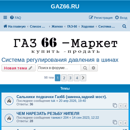
GAZ66.RU
FAQ
Регистрация
Вход
П
На главную
Список форумов
Железо
ГАЗ-66
Ходовая
Система регулирования давления в шинах
о
и
с
к
Система регулирования давления в шинах
Поиск
Расширенный по
Новая тема
1
2
3
4
След.
98 тем
Темы
Сальники подкачки Газ66 (замена,задний мост).
Последнее сообщение
tuk
«
20 апр 2026, 19:40
Ответы:
36
1
2
ЧЕМ НАРЕЗАТЬ РЕЗЬБУ НИПЕЛЯ
Последнее сообщение
танкист 204
«
14 сен 2023, 12:22
Ответы:
28
1
2