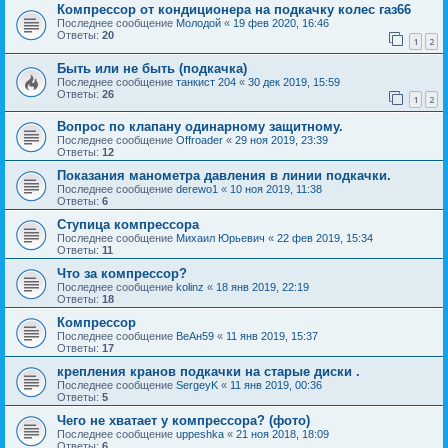
Компрессор от кондиционера на подкачку колес газ66
Последнее сообщение
Молодой
«
19 фев 2020, 16:46
Ответы:
20
1
2
Быть или не быть (подкачка)
Последнее сообщение
танкист 204
«
30 дек 2019, 15:59
Ответы:
26
1
2
Вопрос по клапану одинарному защитному.
Последнее сообщение
Offroader
«
29 ноя 2019, 23:39
Ответы:
12
Показания манометра давления в линии подкачки.
Последнее сообщение
derewo1
«
10 ноя 2019, 11:38
Ответы:
6
Ступица компрессора
Последнее сообщение
Михаил Юрьевич
«
22 фев 2019, 15:34
Ответы:
11
Что за компрессор?
Последнее сообщение
kolinz
«
18 янв 2019, 22:19
Ответы:
18
Компрессор
Последнее сообщение
ВеАн59
«
11 янв 2019, 15:37
Ответы:
17
крепления кранов подкачки на старые диски .
Последнее сообщение
SergeyK
«
11 янв 2019, 00:36
Ответы:
5
Чего не хватает у компрессора? (фото)
Последнее сообщение
uppeshka
«
21 ноя 2018, 18:09
Ответы:
6