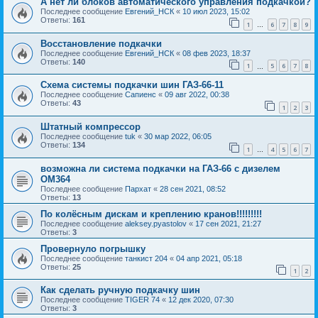
А нет ли блоков автоматического управления подкачкой?
Последнее сообщение
Евгений_НСК
«
10 июл 2023, 15:02
Ответы:
161
1
6
7
8
9
…
Восстановление подкачки
Последнее сообщение
Евгений_НСК
«
08 фев 2023, 18:37
Ответы:
140
1
5
6
7
8
…
Схема системы подкачки шин ГАЗ-66-11
Последнее сообщение
Сапиенс
«
09 авг 2022, 00:38
Ответы:
43
1
2
3
Штатный компрессор
Последнее сообщение
tuk
«
30 мар 2022, 06:05
Ответы:
134
1
4
5
6
7
…
возможна ли система подкачки на ГАЗ-66 с дизелем
ОМ364
Последнее сообщение
Пархат
«
28 сен 2021, 08:52
Ответы:
13
По колёсным дискам и креплению кранов!!!!!!!!!
Последнее сообщение
aleksey.pyastolov
«
17 сен 2021, 21:27
Ответы:
3
Провернуло погрышку
Последнее сообщение
танкист 204
«
04 апр 2021, 05:18
Ответы:
25
1
2
Как сделать ручную подкачку шин
Последнее сообщение
TIGER 74
«
12 дек 2020, 07:30
Ответы:
3