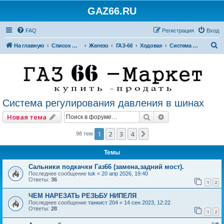
GAZ66.RU
FAQ
Регистрация
Вход
П
На главную
Список форумов
Железо
ГАЗ-66
Ходовая
Система регулирования давления в шинах
о
и
с
к
Система регулирования давления в шинах
Поиск
Расширенный по
Новая тема
1
2
3
4
След.
98 тем
Темы
Сальники подкачки Газ66 (замена,задний мост).
Последнее сообщение
tuk
«
20 апр 2026, 19:40
Ответы:
36
1
2
ЧЕМ НАРЕЗАТЬ РЕЗЬБУ НИПЕЛЯ
Последнее сообщение
танкист 204
«
14 сен 2023, 12:22
Ответы:
28
1
2