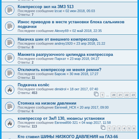
Компрессор зил на ЗМЗ 513
Последнее сообщение
lzcat
«
02 июн 2018, 05:03
Ответы:
7
Износ приводов в месте установки блока сальников
подкачки
Последнее сообщение
Alexey69
«
02 май 2018, 22:35
Накачка шин от внешнего компрессора.
Последнее сообщение
andrey1920
«
23 апр 2018, 21:22
Ответы:
8
Манжета разгрузочного цилиндра компрессора
Последнее сообщение
Пархат
«
23 мар 2018, 04:27
Ответы:
2
Отключить компрессор не меняя ремни?
Последнее сообщение
Барсик
«
30 янв 2018, 17:27
Ответы:
11
Подкачка колёс
Последнее сообщение
dimidrol
«
18 окт 2017, 07:40
Ответы:
453
1
20
21
22
23
…
Стоянка на низком давлении
Последнее сообщение
Евгений_НСК
«
20 апр 2017, 09:00
Ответы:
6
компрессор от ЗиЛ 130, нюансы установки
Последнее сообщение
Евгений56-321
«
04 мар 2017, 11:58
Ответы:
113
1
2
3
4
5
6
Кто ставил ШИНЫ НИЗКОГО ДАВЛЕНИЯ на ГАЗ-66