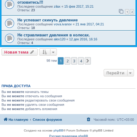
отзовитесь!!!
Последнее сообщение
zilax
«
15 фев 2017, 15:21
Ответы:
23
1
2
Не успевает скинуть давление
Последнее сообщение
vova.ivanov
«
21 янв 2017, 04:21
Ответы:
18
Не стравливает давления в колесах.
Последнее сообщение
alex120
«
12 дек 2016, 16:16
Ответы:
4
Новая тема
1
2
3
4
След.
98 тем
Перейти
ПРАВА ДОСТУПА
Вы
не можете
начинать темы
Вы
не можете
отвечать на сообщения
Вы
не можете
редактировать свои сообщения
Вы
не можете
удалять свои сообщения
Вы
не можете
добавлять вложения
На главную
Список форумов
Часовой пояс:
UTC+03:00
Создано на основе
phpBB
® Forum Software © phpBB Limited
Русская поддержка phpBB