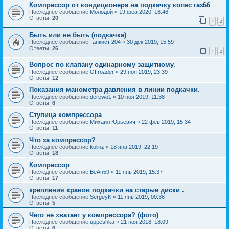
Компрессор от кондиционера на подкачку колес газ66
Последнее сообщение
Молодой
«
19 фев 2020, 16:46
Ответы:
20
1
2
Быть или не быть (подкачка)
Последнее сообщение
танкист 204
«
30 дек 2019, 15:59
Ответы:
26
1
2
Вопрос по клапану одинарному защитному.
Последнее сообщение
Offroader
«
29 ноя 2019, 23:39
Ответы:
12
Показания манометра давления в линии подкачки.
Последнее сообщение
derewo1
«
10 ноя 2019, 11:38
Ответы:
6
Ступица компрессора
Последнее сообщение
Михаил Юрьевич
«
22 фев 2019, 15:34
Ответы:
11
Что за компрессор?
Последнее сообщение
kolinz
«
18 янв 2019, 22:19
Ответы:
18
Компрессор
Последнее сообщение
ВеАн59
«
11 янв 2019, 15:37
Ответы:
17
крепления кранов подкачки на старые диски .
Последнее сообщение
SergeyK
«
11 янв 2019, 00:36
Ответы:
5
Чего не хватает у компрессора? (фото)
Последнее сообщение
uppeshka
«
21 ноя 2018, 18:09
Ответы:
6