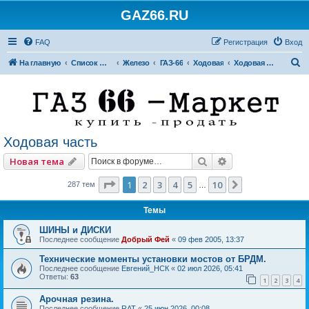
GAZ66.RU
FAQ
Регистрация
Вход
П
На главную
Список форумов
Железо
ГАЗ-66
Ходовая
Ходовая часть
о
и
с
к
Ходовая часть
Поиск
Расширенный по
Новая тема
Страница
1
из
10
1
2
3
4
5
10
След.
287 тем
…
Темы
ШИНЫ и ДИСКИ
Последнее сообщение
Добрый Фей
«
09 фев 2005, 13:37
Технические моменты установки мостов от БРДМ.
Последнее сообщение
Евгений_НСК
«
02 июл 2026, 05:41
Ответы:
63
1
2
3
4
Арочная резина.
Последнее сообщение
RAT
«
25 июн 2026, 00:08