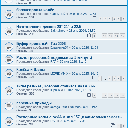
Ответы:
8
балансировка колёс
Последнее сообщение
Скромный
«
07 июн 2026, 13:38
Ответы:
101
1
2
3
4
5
6
Изготовление дисков 20" 21" и 22.5
Последнее сообщение
Sakhalinec
«
23 апр 2026, 03:52
Ответы:
298
1
12
13
14
15
…
Буфер-кронштейн Газ-3308
Последнее сообщение
Владимир54
«
06 апр 2026, 11:03
Ответы:
18
Расчет рессорной подвески за 5 минут :)
Последнее сообщение
RAT
«
25 янв 2026, 21:46
Колёса и Шины
Последнее сообщение
MERIDIANIX
«
10 апр 2025, 10:43
Ответы:
124
1
4
5
6
7
…
Типы резины , которая ставится на ГАЗ 66
Последнее сообщение
Юра04
«
11 мар 2025, 13:18
Ответы:
388
1
17
18
19
20
…
передние приводы
Последнее сообщение
serega.kam
«
08 фев 2024, 11:54
Ответы:
3
Распорные кольца газ66 и зил 157 ,взаимозаменяемость.
Последнее сообщение
RAT
«
26 окт 2023, 17:34
Ответы:
28
1
2