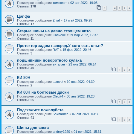
Последнее сообщение
темнокот
«
02 авг 2022, 19:06
Ответы:
178
1
6
7
8
9
…
Цапфа
Последнее сообщение
Zhiall
«
17 май 2022, 09:28
Ответы:
17
Старые шины на давно стоящем авто
Последнее сообщение
Сапиенс
«
29 мар 2022, 12:37
Ответы:
11
Протектор задом наперед.У кого есть опыт?
Последнее сообщение
RAT
«
15 фев 2022, 20:46
Ответы:
3
подшипники поворотного кулака
Последнее сообщение
виталян
«
23 янв 2022, 06:14
Ответы:
40
1
2
3
КИ-80Н
Последнее сообщение
samvel
«
10 янв 2022, 04:39
Ответы:
2
КИ 80Н на болтовые диски
Последнее сообщение
Oleg74
«
08 янв 2022, 19:23
Ответы:
55
1
2
3
Подскажите пожалуйста
Последнее сообщение
Sakhalinec
«
07 окт 2021, 03:30
Ответы:
41
1
2
3
Шины для снега
Последнее сообщение
andrey1920
«
01 сен 2021, 15:31