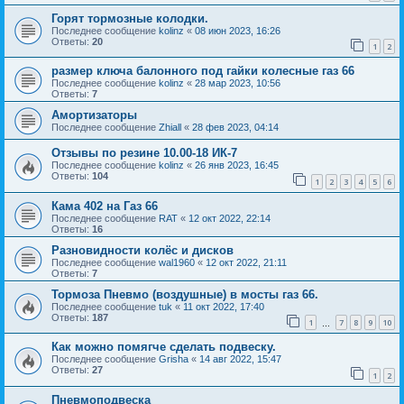
Горят тормозные колодки.
Последнее сообщение
kolinz
«
08 июн 2023, 16:26
Ответы:
20
1
2
размер ключа балонного под гайки колесные газ 66
Последнее сообщение
kolinz
«
28 мар 2023, 10:56
Ответы:
7
Амортизаторы
Последнее сообщение
Zhiall
«
28 фев 2023, 04:14
Отзывы по резине 10.00-18 ИК-7
Последнее сообщение
kolinz
«
26 янв 2023, 16:45
Ответы:
104
1
2
3
4
5
6
Кама 402 на Газ 66
Последнее сообщение
RAT
«
12 окт 2022, 22:14
Ответы:
16
Разновидности колёс и дисков
Последнее сообщение
wal1960
«
12 окт 2022, 21:11
Ответы:
7
Тормоза Пневмо (воздушные) в мосты газ 66.
Последнее сообщение
tuk
«
11 окт 2022, 17:40
Ответы:
187
1
7
8
9
10
…
Как можно помягче сделать подвеску.
Последнее сообщение
Grisha
«
14 авг 2022, 15:47
Ответы:
27
1
2
Пневмоподвеска