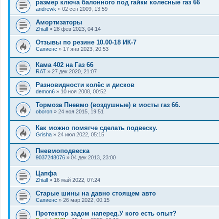
размер ключа балонного под гайки колесные газ 66
andrewk
»
02 сен 2009, 13:59
Амортизаторы
Zhiall
»
28 фев 2023, 04:14
Отзывы по резине 10.00-18 ИК-7
Сапиенс
»
17 янв 2023, 20:53
Кама 402 на Газ 66
RAT
»
27 дек 2020, 21:07
Разновидности колёс и дисков
demon6
»
10 ноя 2008, 00:52
Тормоза Пневмо (воздушные) в мосты газ 66.
oboron
»
24 ноя 2015, 19:51
Как можно помягче сделать подвеску.
Grisha
»
24 июл 2022, 05:15
Пневмоподвеска
9037248076
»
04 дек 2013, 23:00
Цапфа
Zhiall
»
16 май 2022, 07:24
Старые шины на давно стоящем авто
Сапиенс
»
26 мар 2022, 00:15
Протектор задом наперед.У кого есть опыт?