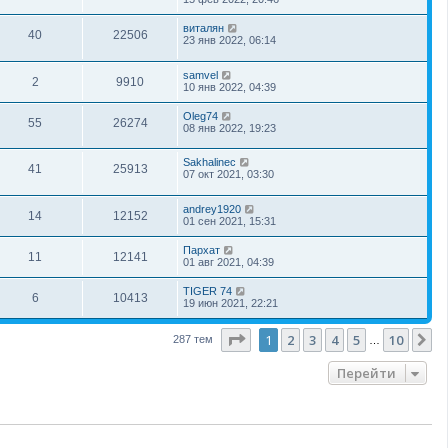
виталян
40
22506
23 янв 2022, 06:14
samvel
2
9910
10 янв 2022, 04:39
Oleg74
55
26274
08 янв 2022, 19:23
Sakhalinec
41
25913
07 окт 2021, 03:30
andrey1920
14
12152
01 сен 2021, 15:31
Пархат
11
12141
01 авг 2021, 04:39
TIGER 74
6
10413
19 июн 2021, 22:21
Страница
1
из
10
1
2
3
4
5
10
С
287 тем
…
Перейти