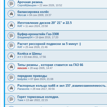
Арочная резина.
СергейШмырин
»
22 июн 2026, 10:52
балансировка колёс
Morcak
»
04 сен 2009, 19:37
Изготовление дисков 20" 21" и 22.5
RAT
»
11 июл 2024, 23:58
Буфер-кронштейн Газ-3308
Владимир54
»
19 фев 2016, 17:20
Расчет рессорной подвески за 5 минут :)
RAT
»
25 янв 2026, 21:46
Колёса и Шины
л-т
»
03 янв 2011, 17:56
Типы резины , которая ставится на ГАЗ 66
rencom
»
28 мар 2005, 14:47
передние приводы
bodydoc
»
07 фев 2024, 21:08
Распорные кольца газ66 и зил 157 ,взаимозаменяемость.
Panasonic
»
28 янв 2017, 00:56
Горят тормозные колодки.
Танк
»
13 авг 2022, 22:15