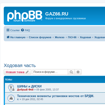
GAZ66.RU
Форум о внедорожных грузовиках
Ссылки
FAQ
На главную
Список форумов
Железо
ГАЗ-66
Ходовая
Ходовая
Ходовая часть
Поиск
Расширенный 
Новая тема
ТЕМЫ
ШИНЫ и ДИСКИ
Добрый Фей
»
09 фев 2005, 13:37
Технические моменты установки мостов от БРДМ.
ic
»
19 дек 2011, 02:45