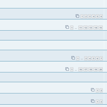
1
2
3
4
5
6
1
11
12
13
14
15
…
1
3
4
5
6
7
…
1
16
17
18
19
20
…
1
2
1
2