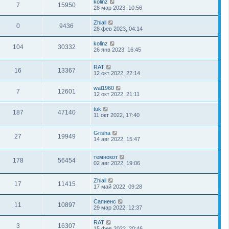
kolinz
7
15950
28 мар 2023, 10:56
Zhiall
0
9436
28 фев 2023, 04:14
kolinz
104
30332
26 янв 2023, 16:45
RAT
16
13367
12 окт 2022, 22:14
wal1960
7
12601
12 окт 2022, 21:11
tuk
187
47140
11 окт 2022, 17:40
Grisha
27
19949
14 авг 2022, 15:47
темнокот
178
56454
02 авг 2022, 19:06
Zhiall
17
11415
17 май 2022, 09:28
Сапиенс
11
10897
29 мар 2022, 12:37
RAT
3
16307
15 фев 2022, 20:46