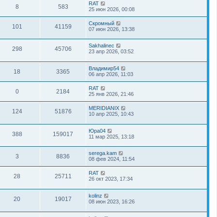
RAT
8
583
25 июн 2026, 00:08
Скромный
101
41159
07 июн 2026, 13:38
Sakhalinec
298
45706
23 апр 2026, 03:52
Владимир54
18
3365
06 апр 2026, 11:03
RAT
0
2184
25 янв 2026, 21:46
MERIDIANIX
124
51876
10 апр 2025, 10:43
Юра04
388
159017
11 мар 2025, 13:18
serega.kam
3
8836
08 фев 2024, 11:54
RAT
28
25711
26 окт 2023, 17:34
kolinz
20
19017
08 июн 2023, 16:26