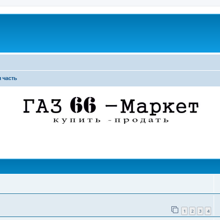
 часть
поиск
1
2
3
4