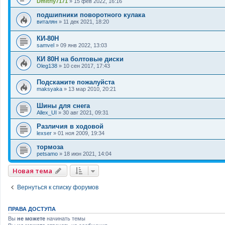
Dmitriy7171
»
15 фев 2022, 16:16
подшипники поворотного кулака
виталян
»
11 дек 2021, 18:20
КИ-80Н
samvel
»
09 янв 2022, 13:03
КИ 80Н на болтовые диски
Oleg138
»
10 сен 2017, 17:43
Подскажите пожалуйста
maksyaka
»
13 мар 2010, 20:21
Шины для снега
Allex_UI
»
30 авг 2021, 09:31
Различия в ходовой
lexser
»
01 ноя 2009, 19:34
тормоза
petsamo
»
18 июн 2021, 14:04
Новая тема
Вернуться к списку форумов
ПРАВА ДОСТУПА
Вы
не можете
начинать темы