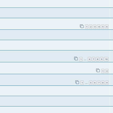
1
2
3
4
5
6
1
6
7
8
9
10
…
1
2
1
5
6
7
8
9
…