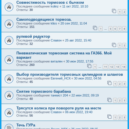
Совместимость тормозов с бычком
Последнее сообщение
kolinz
«
11 окт 2022, 10:10
Ответы:
30
1
2
Самоподводящиеся тормоза.
Последнее сообщение
kliss
«
20 сен 2022, 11:04
Ответы:
151
1
5
6
7
8
…
рулевой редуктор
Последнее сообщение
Славон
«
25 авг 2022, 15:40
Ответы:
32
1
2
Пневматическая тормозная система на ГАЗ66. Мой
вариант
Последнее сообщение
виталян
«
30 июн 2022, 17:55
Ответы:
260
1
11
12
13
14
…
Выбор производителя тормозных цилиндров и шлангов
Последнее сообщение
Евгений_НСК
«
30 июн 2022, 04:56
Ответы:
45
1
2
3
Снятие тормозного барабана
Последнее сообщение
танкист 204
«
22 июн 2022, 09:19
Ответы:
40
1
2
3
Трясутся колеса при повороте руля на месте
Последнее сообщение
Славон
«
06 июн 2022, 19:40
Ответы:
56
1
2
3
Течь ГУРа
Последнее сообщение
Денис_NSK
«
26 апр 2022, 08:15