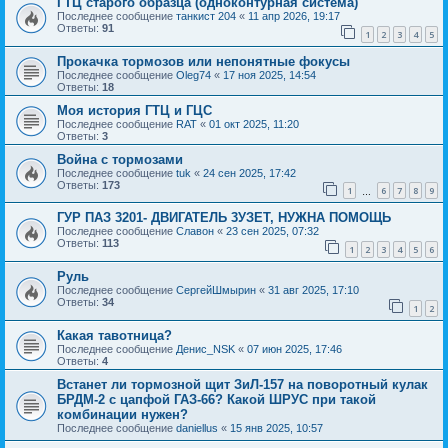
ГТЦ старого образца (одноконтурная система)
Последнее сообщение
танкист 204
«
11 апр 2026, 19:17
Ответы:
91
1
2
3
4
5
Прокачка тормозов или непонятные фокусы
Последнее сообщение
Oleg74
«
17 ноя 2025, 14:54
Ответы:
18
Моя история ГТЦ и ГЦС
Последнее сообщение
RAT
«
01 окт 2025, 11:20
Ответы:
3
Война с тормозами
Последнее сообщение
tuk
«
24 сен 2025, 17:42
Ответы:
173
1
6
7
8
9
…
ГУР ПАЗ 3201- ДВИГАТЕЛЬ 3УЗЕТ, НУЖНА ПОМОЩЬ
Последнее сообщение
Славон
«
23 сен 2025, 07:32
Ответы:
113
1
2
3
4
5
6
Руль
Последнее сообщение
СергейШмырин
«
31 авг 2025, 17:10
Ответы:
34
1
2
Какая тавотница?
Последнее сообщение
Денис_NSK
«
07 июн 2025, 17:46
Ответы:
4
Встанет ли тормозной щит ЗиЛ-157 на поворотный кулак
БРДМ-2 с цапфой ГАЗ-66? Какой ШРУС при такой
комбинации нужен?
Последнее сообщение
daniellus
«
15 янв 2025, 10:57