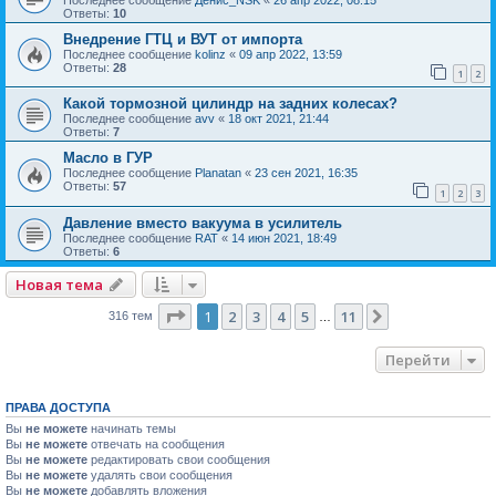
Ответы:
10
Внедрение ГТЦ и ВУТ от импорта
Последнее сообщение
kolinz
«
09 апр 2022, 13:59
Ответы:
28
1
2
Какой тормозной цилиндр на задних колесах?
Последнее сообщение
avv
«
18 окт 2021, 21:44
Ответы:
7
Масло в ГУР
Последнее сообщение
Planatan
«
23 сен 2021, 16:35
Ответы:
57
1
2
3
Давление вместо вакуума в усилитель
Последнее сообщение
RAT
«
14 июн 2021, 18:49
Ответы:
6
Новая тема
Страница
1
из
11
1
2
3
4
5
11
След.
316 тем
…
Перейти
ПРАВА ДОСТУПА
Вы
не можете
начинать темы
Вы
не можете
отвечать на сообщения
Вы
не можете
редактировать свои сообщения
Вы
не можете
удалять свои сообщения
Вы
не можете
добавлять вложения