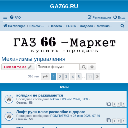
GAZ66.RU
FAQ
Регистрация
Вход
П
На главную
Список форумов
Железо
ГАЗ-66
Ходовая
Механизмы управления
о
и
с
к
Механизмы управления
Поиск
Расширенный по
Новая тема
Страница
1
из
11
1
2
3
4
5
11
След.
316 тем
…
Темы
колодки не разжимаются
Последнее сообщение
Nikola
«
03 июл 2026, 01:05
Ответы:
56
1
2
3
Люфт руля плюс расколбас в дороге
Последнее сообщение
ПОМПАТЕХ1
«
28 июн 2026, 07:49
Ответы:
59
1
2
3