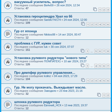
вакуумный усилитель, вопрос?
Последнее сообщение
ВеАн59
«
26 ноя 2024, 12:34
Ответы:
47
1
2
3
Установка гироцилиндра Урал на 66
Последнее сообщение
Sanek/74/174
«
24 ноя 2024, 12:00
Ответы:
109
1
2
3
4
5
6
Гур от японца
Последнее сообщение
Nikitos88
«
14 окт 2024, 00:47
Ответы:
12
проблема с ГУР, нужен совет
Последнее сообщение
tuk
«
30 сен 2024, 07:07
Ответы:
151
1
5
6
7
8
…
Установка рулевого редуктора "нового типа"
Последнее сообщение
ПОМПАТЕХ1
«
10 авг 2024, 23:27
Ответы:
126
1
4
5
6
7
…
Про демпфер рулевого управления...
Последнее сообщение
kolinz
«
04 ноя 2023, 17:29
Ответы:
104
1
2
3
4
5
6
Гур. Не могу прокачать. Выкидывает масло.
Последнее сообщение
Заводило
«
23 янв 2023, 21:16
Ответы:
32
1
2
шпонка рулевого редуктора
Последнее сообщение
Евгений_НСК
«
13 янв 2023, 19:37
Ответы:
12