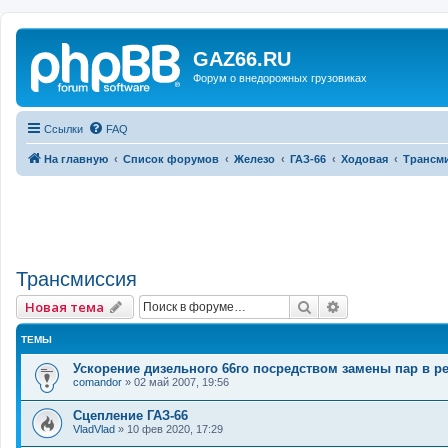
GAZ66.RU
Форум о внедорожных грузовиках
Ссылки
FAQ
На главную
Список форумов
Железо
ГАЗ-66
Ходовая
Трансм
Трансмиссия
Поиск
Расширенный 
Новая тема
ТЕМЫ
Ускорение дизельного 66го посредством замены пар в р
comandor
»
02 май 2007, 19:56
Сцепление ГАЗ-66
VladVlad
»
10 фев 2020, 17:29