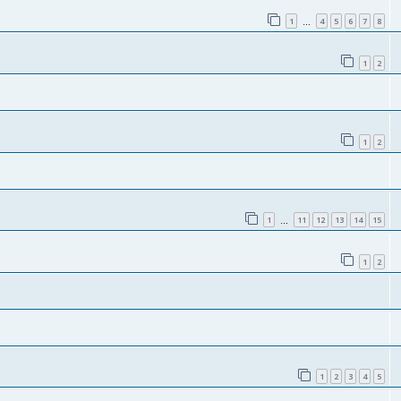
1
4
5
6
7
8
…
1
2
1
2
1
11
12
13
14
15
…
1
2
1
2
3
4
5