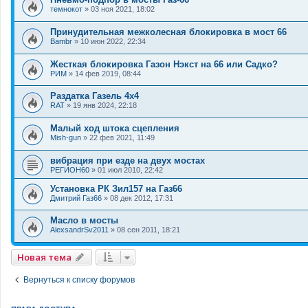
темнокот
»
03 ноя 2021, 18:02
Принудительная межколесная блокировка в мост 66
Bambr
»
10 июн 2022, 22:34
Жесткая блокировка Газон Нэкст на 66 или Садко?
РИМ
»
14 фев 2019, 08:44
Раздатка Газель 4х4
RAT
»
19 янв 2024, 22:18
Малый ход штока сцепления
Mish-gun
»
22 фев 2021, 11:49
вибрация при езде на двух мостах
РЕГИОН60
»
01 июл 2010, 22:42
Установка РК Зил157 на Газ66
Дмитрий Газ66
»
08 дек 2012, 17:31
Масло в мосты
AlexsandrSv2011
»
08 сен 2011, 18:21
Новая тема
Вернуться к списку форумов