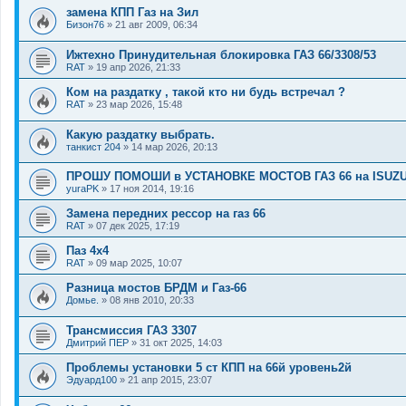
замена КПП Газ на Зил
Бизон76
»
21 авг 2009, 06:34
Ижтехно Принудительная блокировка ГАЗ 66/3308/53
RAT
»
19 апр 2026, 21:33
Ком на раздатку , такой кто ни будь встречал ?
RAT
»
23 мар 2026, 15:48
Какую раздатку выбрать.
танкист 204
»
14 мар 2026, 20:13
ПРОШУ ПОМОШИ в УСТАНОВКЕ МОСТОВ ГАЗ 66 на ISUZU
yuraPK
»
17 ноя 2014, 19:16
Замена передних рессор на газ 66
RAT
»
07 дек 2025, 17:19
Паз 4х4
RAT
»
09 мар 2025, 10:07
Разница мостов БРДМ и Газ-66
Домье.
»
08 янв 2010, 20:33
Трансмиссия ГАЗ 3307
Дмитрий ПЕР
»
31 окт 2025, 14:03
Проблемы установки 5 ст КПП на 66й уровень2й
Эдуард100
»
21 апр 2015, 23:07