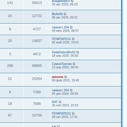
Владимир54
141
59413
25 авг 2025, 06:23
ВеАн59
24
12722
06 авг 2025, 06:51
танкист 204
8
4727
09 июн 2025, 08:57
ПОМПАТЕХ1
20
14837
05 май 2025, 19:01
DelaiDobroBro52
3
4872
18 апр 2025, 00:50
СимонТурчин
298
99965
13 апр 2025, 08:40
rencom
22
20264
09 фев 2025, 19:45
танкист 204
8
7390
05 дек 2024, 04:59
RAT
19
7698
25 ноя 2024, 23:43
ПОМПАТЕХ1
87
33756
28 окт 2024, 17:51
tuk