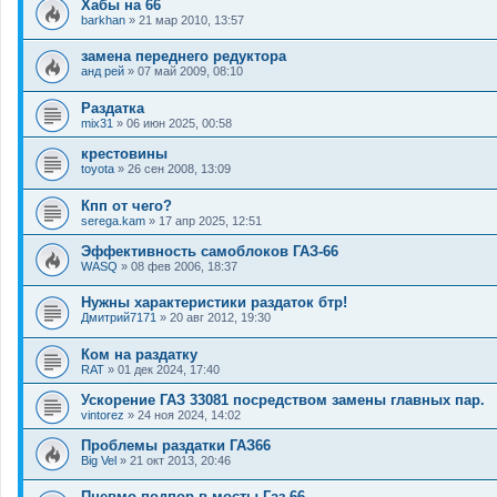
Хабы на 66
barkhan
»
21 мар 2010, 13:57
замена переднего редуктора
анд рей
»
07 май 2009, 08:10
Раздатка
mix31
»
06 июн 2025, 00:58
крестовины
toyota
»
26 сен 2008, 13:09
Кпп от чего?
serega.kam
»
17 апр 2025, 12:51
Эффективность самоблоков ГАЗ-66
WASQ
»
08 фев 2006, 18:37
Нужны характеристики раздаток бтр!
Дмитрий7171
»
20 авг 2012, 19:30
Ком на раздатку
RAT
»
01 дек 2024, 17:40
Ускорение ГАЗ 33081 посредством замены главных пар.
vintorez
»
24 ноя 2024, 14:02
Проблемы раздатки ГАЗ66
Big Vel
»
21 окт 2013, 20:46
Пневмо-подпор в мосты Газ-66