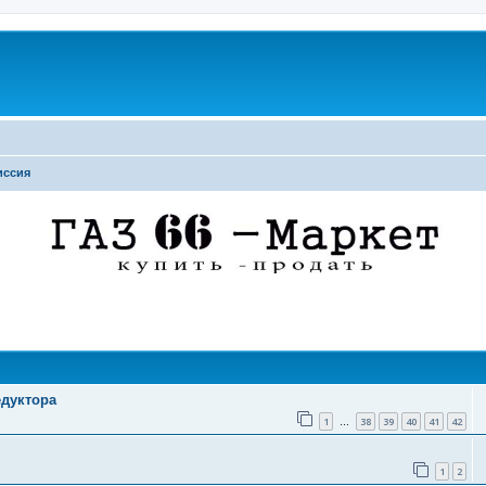
иссия
поиск
едуктора
1
38
39
40
41
42
…
1
2