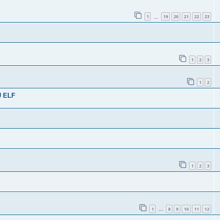
1
19
20
21
22
23
…
1
2
3
1
2
 ELF
1
2
3
1
8
9
10
11
12
…