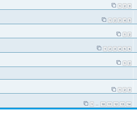
1
2
3
1
2
3
4
5
1
2
1
2
3
4
5
6
1
2
1
2
3
1
10
11
12
13
14
…