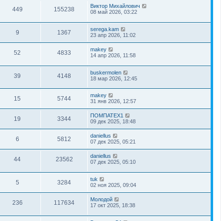
Виктор Михайлович
449
155238
08 май 2026, 03:22
serega.kam
9
1367
23 апр 2026, 11:02
makey
52
4833
14 апр 2026, 11:58
buskermolen
39
4148
18 мар 2026, 12:45
makey
15
5744
31 янв 2026, 12:57
ПОМПАТЕХ1
19
3344
09 дек 2025, 18:48
daniellus
6
5812
07 дек 2025, 05:21
daniellus
44
23562
07 дек 2025, 05:10
tuk
5
3284
02 ноя 2025, 09:04
Молодой
236
117634
17 окт 2025, 18:38