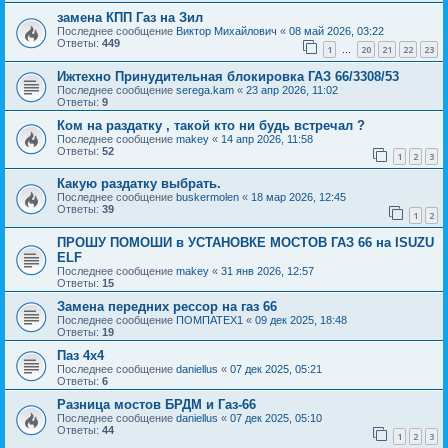
замена КПП Газ на Зил
Последнее сообщение
Виктор Михайлович
«
08 май 2026, 03:22
Ответы:
449
1
20
21
22
23
…
Ижтехно Принудительная блокировка ГАЗ 66/3308/53
Последнее сообщение
serega.kam
«
23 апр 2026, 11:02
Ответы:
9
Ком на раздатку , такой кто ни будь встречал ?
Последнее сообщение
makey
«
14 апр 2026, 11:58
Ответы:
52
1
2
3
Какую раздатку выбрать.
Последнее сообщение
buskermolen
«
18 мар 2026, 12:45
Ответы:
39
1
2
ПРОШУ ПОМОШИ в УСТАНОВКЕ МОСТОВ ГАЗ 66 на ISUZU
ELF
Последнее сообщение
makey
«
31 янв 2026, 12:57
Ответы:
15
Замена передних рессор на газ 66
Последнее сообщение
ПОМПАТЕХ1
«
09 дек 2025, 18:48
Ответы:
19
Паз 4х4
Последнее сообщение
daniellus
«
07 дек 2025, 05:21
Ответы:
6
Разница мостов БРДМ и Газ-66
Последнее сообщение
daniellus
«
07 дек 2025, 05:10
Ответы:
44
1
2
3