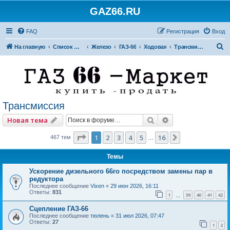
GAZ66.RU
FAQ
Регистрация
Вход
П
На главную
Список форумов
Железо
ГАЗ-66
Ходовая
Трансмиссия
о
и
с
к
Трансмиссия
Поиск
Расширенный по
Новая тема
Страница
1
из
16
1
2
3
4
5
16
След.
467 тем
…
Темы
Ускорение дизельного 66го посредством замены пар в
редуктора
Последнее сообщение
Vixen
«
29 июн 2026, 16:11
Ответы:
831
1
39
40
41
42
…
Сцепление ГАЗ-66
Последнее сообщение
тюлень
«
31 июл 2026, 07:47
Ответы:
27
1
2