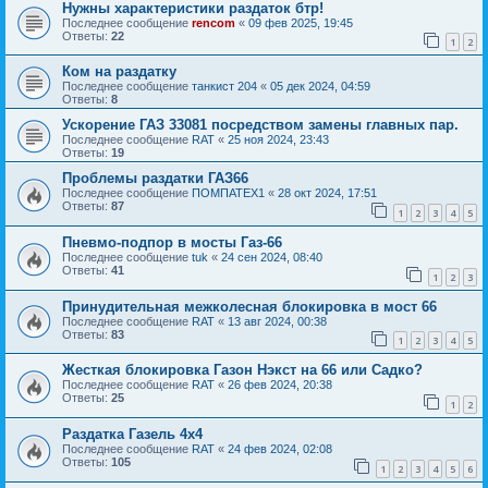
Нужны характеристики раздаток бтр!
Последнее сообщение
rencom
«
09 фев 2025, 19:45
Ответы:
22
1
2
Ком на раздатку
Последнее сообщение
танкист 204
«
05 дек 2024, 04:59
Ответы:
8
Ускорение ГАЗ 33081 посредством замены главных пар.
Последнее сообщение
RAT
«
25 ноя 2024, 23:43
Ответы:
19
Проблемы раздатки ГАЗ66
Последнее сообщение
ПОМПАТЕХ1
«
28 окт 2024, 17:51
Ответы:
87
1
2
3
4
5
Пневмо-подпор в мосты Газ-66
Последнее сообщение
tuk
«
24 сен 2024, 08:40
Ответы:
41
1
2
3
Принудительная межколесная блокировка в мост 66
Последнее сообщение
RAT
«
13 авг 2024, 00:38
Ответы:
83
1
2
3
4
5
Жесткая блокировка Газон Нэкст на 66 или Садко?
Последнее сообщение
RAT
«
26 фев 2024, 20:38
Ответы:
25
1
2
Раздатка Газель 4х4
Последнее сообщение
RAT
«
24 фев 2024, 02:08
Ответы:
105
1
2
3
4
5
6