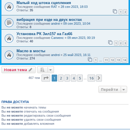
Малый ход штока сцепления
Последнее сообщение
RAT
«
28 сен 2023, 18:03
Ответы:
35
1
2
вибрация при езде на двух мостах
Последнее сообщение
andrei
«
09 сен 2023, 10:04
Ответы:
8
Установка РК Зил157 на Газ66
Последнее сообщение
Сапиенс
«
09 июл 2023, 00:19
Ответы:
40
1
2
3
Масло в мосты
Последнее сообщение
andrei
«
25 май 2023, 16:11
Ответы:
274
1
11
12
13
14
…
Новая тема
Страница
1
из
16
1
2
3
4
5
16
След.
467 тем
…
Перейти
ПРАВА ДОСТУПА
Вы
не можете
начинать темы
Вы
не можете
отвечать на сообщения
Вы
не можете
редактировать свои сообщения
Вы
не можете
удалять свои сообщения
Вы
не можете
добавлять вложения