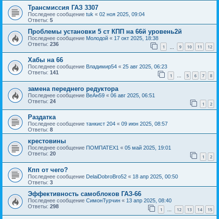
Трансмиссия ГАЗ 3307
Последнее сообщение
tuk
«
02 ноя 2025, 09:04
Ответы:
5
Проблемы установки 5 ст КПП на 66й уровень2й
Последнее сообщение
Молодой
«
17 окт 2025, 18:38
Ответы:
236
1
9
10
11
12
…
Хабы на 66
Последнее сообщение
Владимир54
«
25 авг 2025, 06:23
Ответы:
141
1
5
6
7
8
…
замена переднего редуктора
Последнее сообщение
ВеАн59
«
06 авг 2025, 06:51
Ответы:
24
1
2
Раздатка
Последнее сообщение
танкист 204
«
09 июн 2025, 08:57
Ответы:
8
крестовины
Последнее сообщение
ПОМПАТЕХ1
«
05 май 2025, 19:01
Ответы:
20
1
2
Кпп от чего?
Последнее сообщение
DelaiDobroBro52
«
18 апр 2025, 00:50
Ответы:
3
Эффективность самоблоков ГАЗ-66
Последнее сообщение
СимонТурчин
«
13 апр 2025, 08:40
Ответы:
298
1
12
13
14
15
…