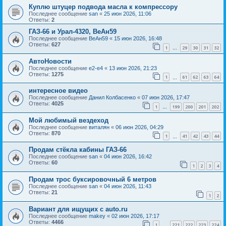
Куплю штуцер подвода масла к компрессору
Последнее сообщение
san
«
25 июн 2026, 11:06
Ответы:
2
ГАЗ-66 и Урал-4320, ВеАн59
Последнее сообщение
ВеАн59
«
15 июн 2026, 16:48
Ответы:
627
1
29
30
31
32
…
АвтоНовости
Последнее сообщение
e2-e4
«
13 июн 2026, 21:23
Ответы:
1275
1
61
62
63
64
…
интересное видео
Последнее сообщение
Данил Колбасенко
«
07 июн 2026, 17:47
Ответы:
4025
1
199
200
201
202
…
Мой любимый вездеход
Последнее сообщение
виталян
«
06 июн 2026, 04:29
Ответы:
870
1
41
42
43
44
…
Продам стёкла кабины ГАЗ-66
Последнее сообщение
san
«
04 июн 2026, 16:42
Ответы:
60
1
2
3
4
Продам трос буксировочный 6 метров
Последнее сообщение
san
«
04 июн 2026, 11:43
Ответы:
21
1
2
Вариант для ищущих с auto.ru
Последнее сообщение
makey
«
02 июн 2026, 17:17
Ответы:
4466
1
221
222
223
224
…