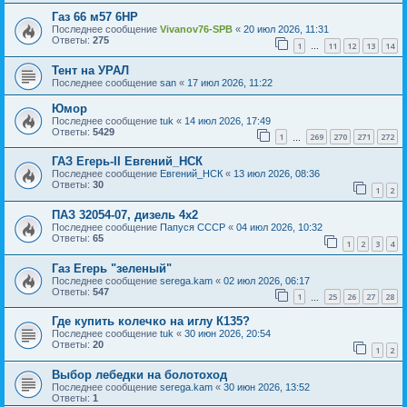
Газ 66 м57 6HP
Последнее сообщение
Vivanov76-SPB
«
20 июл 2026, 11:31
Ответы:
275
1
11
12
13
14
…
Тент на УРАЛ
Последнее сообщение
san
«
17 июл 2026, 11:22
Юмор
Последнее сообщение
tuk
«
14 июл 2026, 17:49
Ответы:
5429
1
269
270
271
272
…
ГАЗ Егерь-II Евгений_НСК
Последнее сообщение
Евгений_НСК
«
13 июл 2026, 08:36
Ответы:
30
1
2
ПАЗ 32054-07, дизель 4х2
Последнее сообщение
Папуся СССР
«
04 июл 2026, 10:32
Ответы:
65
1
2
3
4
Газ Егерь "зеленый"
Последнее сообщение
serega.kam
«
02 июл 2026, 06:17
Ответы:
547
1
25
26
27
28
…
Где купить колечко на иглу К135?
Последнее сообщение
tuk
«
30 июн 2026, 20:54
Ответы:
20
1
2
Выбор лебедки на болотоход
Последнее сообщение
serega.kam
«
30 июн 2026, 13:52
Ответы:
1