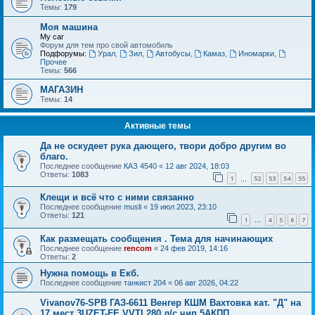
Темы:
179
Моя машина
My car
Форум для тем про свой автомобиль
Подфорумы:
Урал
,
Зил
,
Автобусы
,
Камаз
,
Иномарки
,
Прочее
Темы:
566
МАГАЗИН
Темы:
14
Активные темы
Да не оскудеет рука дающего, твори добро другим во
благо.
Последнее сообщение
КАЗ 4540
«
12 авг 2024, 18:03
Ответы:
1083
1
52
53
54
55
…
Клещи и всё что с ними связанно
Последнее сообщение
musli
«
19 июл 2023, 23:10
Ответы:
121
1
4
5
6
7
…
Как размещать сообщения . Тема для начинающих
Последнее сообщение
rencom
«
24 фев 2019, 14:16
Ответы:
2
Нужна помощь в Екб.
Последнее сообщение
танкист 204
«
06 авг 2026, 04:22
Vivanov76-SPB ГАЗ-6611 Венгер КШМ Вахтовка кат. "Д" на
17 мест 3UZET-FE VVTI 280 л/с чип 5АКПП