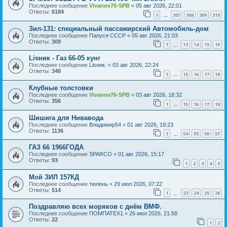
Последнее сообщение
Vivanov76-SPB
«
05 авг 2026, 22:01
Ответы:
6184
1
307
308
309
310
…
Зил-131: специальный пассажирский Автомобиль-дом
Последнее сообщение
Папуся СССР
«
05 авг 2026, 21:03
Ответы:
309
1
13
14
15
16
…
Lisник - Газ 66-05 кунг
Последнее сообщение
Lisник.
«
03 авг 2026, 22:24
Ответы:
348
1
15
16
17
18
…
Клубные толстовки
Последнее сообщение
Vivanov76-SPB
«
03 авг 2026, 18:32
Ответы:
356
1
15
16
17
18
…
Шишига для Нивавода
Последнее сообщение
Владимир54
«
01 авг 2026, 19:23
Ответы:
1136
1
54
55
56
57
…
ГАЗ 66 1966ГОДА
Последнее сообщение
SPARCO
«
01 авг 2026, 15:17
Ответы:
93
1
2
3
4
5
Мой ЗИЛ 157КД
Последнее сообщение
тюлень
«
29 июл 2026, 07:22
Ответы:
514
1
23
24
25
26
…
Поздравляю всех моряков с днём ВМФ.
Последнее сообщение
ПОМПАТЕХ1
«
26 июл 2026, 21:58
Ответы:
22
1
2