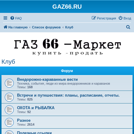
GAZ66.RU
FAQ
Регистрация
Вход
П
На главную
Список форумов
Клуб
о
и
с
к
Клуб
Форум
Внедорожно-караванные вести
Техника, события, люди из мира внедорожников и караванов
Темы:
168
Встречи и путешествия: планы, расписание, отчеты.
Темы:
825
ОХОТА и РЫБАЛКА
Темы:
92
Разное
Темы:
2614
Полезные ссылки