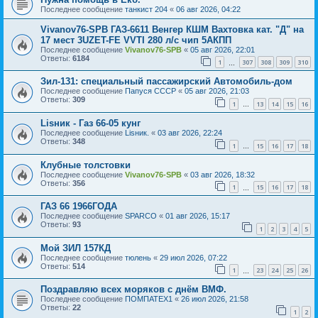
Последнее сообщение
танкист 204
«
06 авг 2026, 04:22
Vivanov76-SPB ГАЗ-6611 Венгер КШМ Вахтовка кат. "Д" на
17 мест 3UZET-FE VVTI 280 л/с чип 5АКПП
Последнее сообщение
Vivanov76-SPB
«
05 авг 2026, 22:01
Ответы:
6184
1
307
308
309
310
…
Зил-131: специальный пассажирский Автомобиль-дом
Последнее сообщение
Папуся СССР
«
05 авг 2026, 21:03
Ответы:
309
1
13
14
15
16
…
Lisник - Газ 66-05 кунг
Последнее сообщение
Lisник.
«
03 авг 2026, 22:24
Ответы:
348
1
15
16
17
18
…
Клубные толстовки
Последнее сообщение
Vivanov76-SPB
«
03 авг 2026, 18:32
Ответы:
356
1
15
16
17
18
…
ГАЗ 66 1966ГОДА
Последнее сообщение
SPARCO
«
01 авг 2026, 15:17
Ответы:
93
1
2
3
4
5
Мой ЗИЛ 157КД
Последнее сообщение
тюлень
«
29 июл 2026, 07:22
Ответы:
514
1
23
24
25
26
…
Поздравляю всех моряков с днём ВМФ.
Последнее сообщение
ПОМПАТЕХ1
«
26 июл 2026, 21:58
Ответы:
22
1
2