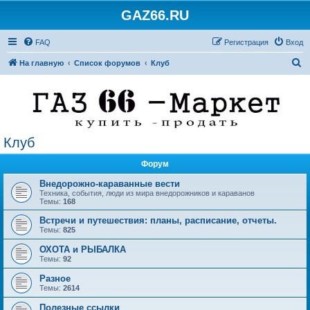
GAZ66.RU
FAQ
Регистрация
Вход
П
На главную
Список форумов
Клуб
о
и
с
к
Клуб
Форум
Внедорожно-караванные вести
Техника, события, люди из мира внедорожников и караванов
Темы:
168
Встречи и путешествия: планы, расписание, отчеты.
Темы:
825
ОХОТА и РЫБАЛКА
Темы:
92
Разное
Темы:
2614
Полезные ссылки