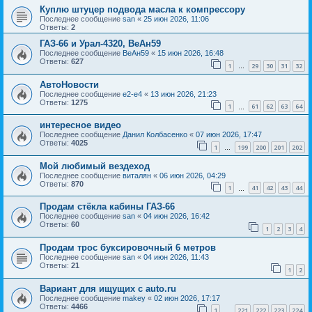
Куплю штуцер подвода масла к компрессору
Последнее сообщение
san
«
25 июн 2026, 11:06
Ответы:
2
ГАЗ-66 и Урал-4320, ВеАн59
Последнее сообщение
ВеАн59
«
15 июн 2026, 16:48
Ответы:
627
1
29
30
31
32
…
АвтоНовости
Последнее сообщение
e2-e4
«
13 июн 2026, 21:23
Ответы:
1275
1
61
62
63
64
…
интересное видео
Последнее сообщение
Данил Колбасенко
«
07 июн 2026, 17:47
Ответы:
4025
1
199
200
201
202
…
Мой любимый вездеход
Последнее сообщение
виталян
«
06 июн 2026, 04:29
Ответы:
870
1
41
42
43
44
…
Продам стёкла кабины ГАЗ-66
Последнее сообщение
san
«
04 июн 2026, 16:42
Ответы:
60
1
2
3
4
Продам трос буксировочный 6 метров
Последнее сообщение
san
«
04 июн 2026, 11:43
Ответы:
21
1
2
Вариант для ищущих с auto.ru
Последнее сообщение
makey
«
02 июн 2026, 17:17
Ответы:
4466
1
221
222
223
224
…