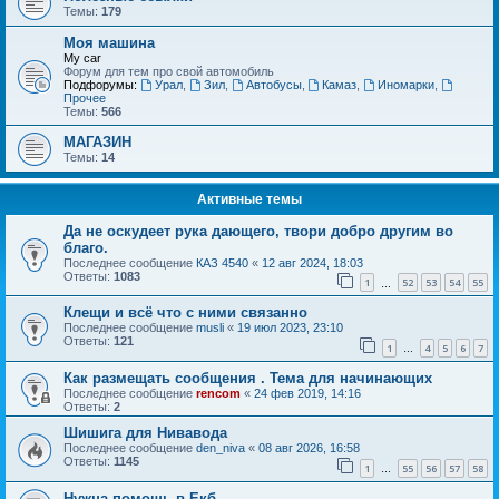
Темы:
179
Моя машина
My car
Форум для тем про свой автомобиль
Подфорумы:
Урал
,
Зил
,
Автобусы
,
Камаз
,
Иномарки
,
Прочее
Темы:
566
МАГАЗИН
Темы:
14
Активные темы
Да не оскудеет рука дающего, твори добро другим во
благо.
Последнее сообщение
КАЗ 4540
«
12 авг 2024, 18:03
Ответы:
1083
1
52
53
54
55
…
Клещи и всё что с ними связанно
Последнее сообщение
musli
«
19 июл 2023, 23:10
Ответы:
121
1
4
5
6
7
…
Как размещать сообщения . Тема для начинающих
Последнее сообщение
rencom
«
24 фев 2019, 14:16
Ответы:
2
Шишига для Нивавода
Последнее сообщение
den_niva
«
08 авг 2026, 16:58
Ответы:
1145
1
55
56
57
58
…
Нужна помощь в Екб.