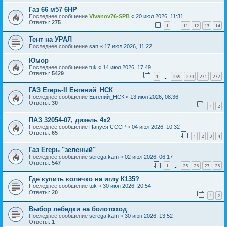
Газ 66 м57 6HP
Последнее сообщение
Vivanov76-SPB
«
20 июл 2026, 11:31
Ответы:
275
1
11
12
13
14
…
Тент на УРАЛ
Последнее сообщение
san
«
17 июл 2026, 11:22
Юмор
Последнее сообщение
tuk
«
14 июл 2026, 17:49
Ответы:
5429
1
269
270
271
272
…
ГАЗ Егерь-II Евгений_НСК
Последнее сообщение
Евгений_НСК
«
13 июл 2026, 08:36
Ответы:
30
1
2
ПАЗ 32054-07, дизель 4х2
Последнее сообщение
Папуся СССР
«
04 июл 2026, 10:32
Ответы:
65
1
2
3
4
Газ Егерь "зеленый"
Последнее сообщение
serega.kam
«
02 июл 2026, 06:17
Ответы:
547
1
25
26
27
28
…
Где купить колечко на иглу К135?
Последнее сообщение
tuk
«
30 июн 2026, 20:54
Ответы:
20
1
2
Выбор лебедки на болотоход
Последнее сообщение
serega.kam
«
30 июн 2026, 13:52
Ответы:
1