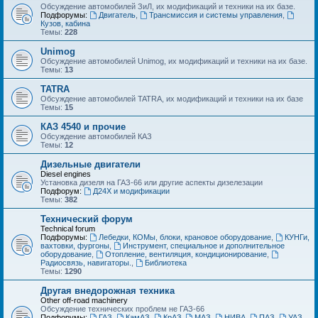
Обсуждение автомобилей ЗиЛ, их модификаций и техники на их базе.
Подфорумы:
Двигатель
,
Трансмиссия и системы управления
,
Кузов, кабина
Темы:
228
Unimog
Обсуждение автомобилей Unimog, их модификаций и техники на их базе.
Темы:
13
TATRA
Обсуждение автомобилей TATRA, их модификаций и техники на их базе
Темы:
15
КАЗ 4540 и прочие
Обсуждение автомобилей КАЗ
Темы:
12
Дизельные двигатели
Diesel engines
Установка дизеля на ГАЗ-66 или другие аспекты дизелезации
Подфорум:
Д24Х и модификации
Темы:
382
Технический форум
Technical forum
Подфорумы:
Лебедки, КОМы, блоки, крановое оборудование
,
КУНГи,
вахтовки, фургоны
,
Инструмент, специальное и дополнительное
оборудование
,
Отопление, вентиляция, кондиционирование
,
Радиосвязь, навигаторы.
,
Библиотека
Темы:
1290
Другая внедорожная техника
Other off-road machinery
Обсуждение технических проблем не ГАЗ-66
Подфорумы:
ГАЗ
,
КамАЗ
,
КрАЗ
,
МАЗ
,
НИВА
,
ПАЗ
,
УАЗ
,