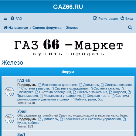
GAZ66.RU
FAQ
Регистрация
Вход
П
На главную
Список форумов
Железо
о
и
с
к
Железо
Форум
ГАЗ-66
Подфорумы:
Бензиновые двигатели
,
Двигатель
,
Система питания
,
Система выпуска
,
Система охлаждения
,
Система смазки
,
Электрика
,
Система освещения
,
Система зажигания
,
Ходовая
,
Трансмиссия
,
Механизмы управления
,
Ходовая часть
,
Система
регулирования давления в шинах
,
Кабина, рама, борт
Темы:
3418
Урал
Обсуждение автомобилей Урал, их модификаций и техники на их базе.
Подфорумы:
Двигатель
,
Трансмиссия и системы управления
,
Кузов, кабина
Темы:
153
ЗиЛ