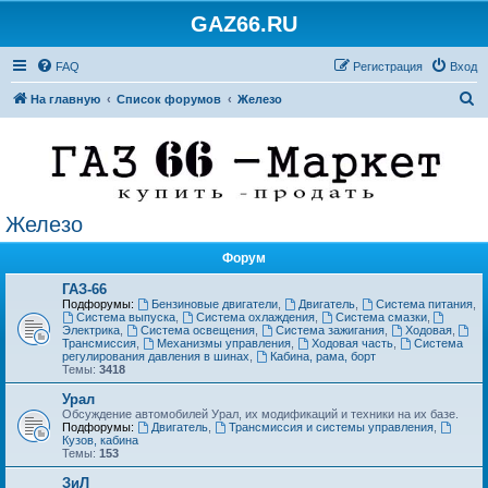
GAZ66.RU
FAQ
Регистрация
Вход
П
На главную
Список форумов
Железо
о
и
с
к
Железо
Форум
ГАЗ-66
Подфорумы:
Бензиновые двигатели
,
Двигатель
,
Система питания
,
Система выпуска
,
Система охлаждения
,
Система смазки
,
Электрика
,
Система освещения
,
Система зажигания
,
Ходовая
,
Трансмиссия
,
Механизмы управления
,
Ходовая часть
,
Система
регулирования давления в шинах
,
Кабина, рама, борт
Темы:
3418
Урал
Обсуждение автомобилей Урал, их модификаций и техники на их базе.
Подфорумы:
Двигатель
,
Трансмиссия и системы управления
,
Кузов, кабина
Темы:
153
ЗиЛ