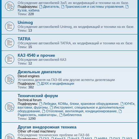
Обсуждение автомобилей ЗиЛ, их модификаций и техники на их базе.
Подфорумы:
Двигатель
,
Трансмиссия и системы управления
,
Кузов, кабина
Темы:
228
Unimog
Обсуждение автомобилей Unimog, их модификаций и техники на их базе.
Темы:
13
TATRA
Обсуждение автомобилей TATRA, их модификаций и техники на их базе
Темы:
15
КАЗ 4540 и прочие
Обсуждение автомобилей КАЗ
Темы:
12
Дизельные двигатели
Diesel engines
Установка дизеля на ГАЗ-66 или другие аспекты дизелезации
Подфорум:
Д24Х и модификации
Темы:
382
Технический форум
Technical forum
Подфорумы:
Лебедки, КОМы, блоки, крановое оборудование
,
КУНГи,
вахтовки, фургоны
,
Инструмент, специальное и дополнительное
оборудование
,
Отопление, вентиляция, кондиционирование
,
Радиосвязь, навигаторы.
,
Библиотека
Темы:
1290
Другая внедорожная техника
Other off-road machinery
Обсуждение технических проблем не ГАЗ-66
Подфорумы:
ГАЗ
,
КамАЗ
,
КрАЗ
,
МАЗ
,
НИВА
,
ПАЗ
,
УАЗ
,