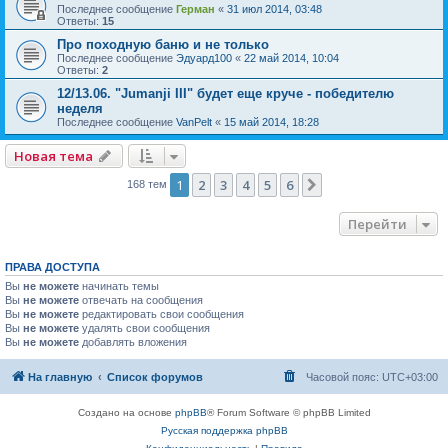
Последнее сообщение
Герман
«
31 июл 2014, 03:48
Ответы:
15
Про походную баню и не только
Последнее сообщение
Эдуард100
«
22 май 2014, 10:04
Ответы:
2
12/13.06. "Jumanji III" будет еще круче - победителю
неделя
Последнее сообщение
VanPelt
«
15 май 2014, 18:28
Новая тема
1
2
3
4
5
6
След.
168 тем
Перейти
ПРАВА ДОСТУПА
Вы
не можете
начинать темы
Вы
не можете
отвечать на сообщения
Вы
не можете
редактировать свои сообщения
Вы
не можете
удалять свои сообщения
Вы
не можете
добавлять вложения
На главную
Список форумов
Часовой пояс:
UTC+03:00
Создано на основе
phpBB
® Forum Software © phpBB Limited
Русская поддержка phpBB