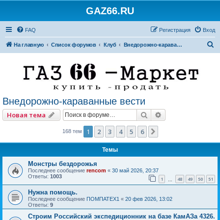
GAZ66.RU
FAQ
Регистрация
Вход
П
На главную
Список форумов
Клуб
Внедорожно-караванные вести
о
и
с
к
Внедорожно-караванные вести
Поиск
Расширенный по
Новая тема
1
2
3
4
5
6
След.
168 тем
Темы
Монстры бездорожья
Последнее сообщение
rencom
«
30 май 2026, 20:37
Ответы:
1003
1
48
49
50
51
…
Нужна помощь.
Последнее сообщение
ПОМПАТЕХ1
«
20 фев 2026, 13:02
Ответы:
9
Строим Российский экспедиционник на базе КамАЗа 4326.