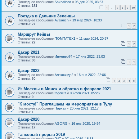
Последнее сообщение
Sakhalinec
«
05 дек 2025, 03:57
Ответы:
181
1
7
8
9
10
…
Поездка в Дальние Зеленцы
Последнее сообщение
Avalanch
«
19 мар 2024, 10:33
Ответы:
27
1
2
Маршрут Кейвы
Последнее сообщение
ПОМПАТЕХ1
«
11 мар 2024, 20:57
Ответы:
22
1
2
Дакар 2021
Последнее сообщение
Инженер74
«
17 янв 2022, 23:03
Ответы:
36
1
2
Дакар 2022
Последнее сообщение
Александр2
«
16 янв 2022, 22:06
Ответы:
80
1
2
3
4
5
Из Москвы в Минск и обратно в феврале 2021.
Последнее сообщение
tager03
«
03 фев 2021, 05:26
Ответы:
9
"К мосту!" Приглашаем на мероприятие в Тулу
Последнее сообщение
Пархат
«
26 янв 2021, 12:17
Ответы:
1
Дакар-2020
Последнее сообщение
AGORG
«
16 янв 2020, 19:54
Ответы:
17
Танковый прорыв 2019
Последнее сообщение
RAT
«
07 дек 2019, 18:33