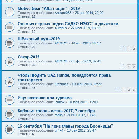
Motive Gear "AДаптация" - 2019
Последнее сообщение
Алексей83
«
28 авг 2019, 22:20
Ответы:
15
Одно из первых видео САДКО НЭКСТ в движении.
Последнее сообщение
Autobus
«
22 июл 2019, 18:33
Ответы:
10
Шёлковый путь-2019
Последнее сообщение
AGORG
«
18 июл 2019, 22:17
Ответы:
22
1
2
Дакар-2019
Последнее сообщение
AGORG
«
01 фев 2019, 02:42
Ответы:
30
1
2
Чтобы водить UAZ Hunter, понадобятся права
тракториста
Последнее сообщение
Kizzbass
«
03 июн 2018, 22:22
Ответы:
45
1
2
3
Ищу вахтовки для туризма.
Последнее сообщение
Rubox
«
10 май 2018, 15:09
Кабанья тропа - осень 2017, 7 октября
Последнее сообщение
Мака
«
29 сен 2017, 13:48
Ответы:
1
16 сентября "На приз главы города Бронницы"
Последнее сообщение
br4x4
«
13 сен 2017, 23:47
Ответы:
4