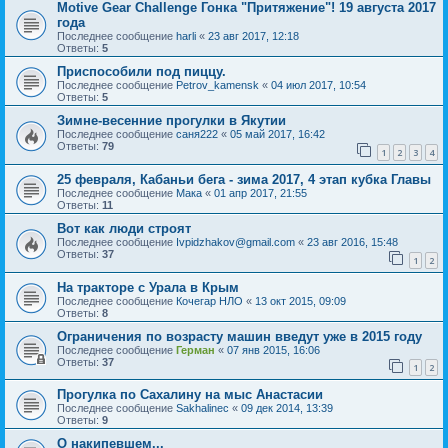
Motive Gear Challenge Гонка "Притяжение"! 19 августа 2017
года
Последнее сообщение
harli
«
23 авг 2017, 12:18
Ответы:
5
Приспособили под пиццу.
Последнее сообщение
Petrov_kamensk
«
04 июл 2017, 10:54
Ответы:
5
Зимне-весенние прогулки в Якутии
Последнее сообщение
саня222
«
05 май 2017, 16:42
Ответы:
79
1
2
3
4
25 февраля, Кабаньи бега - зима 2017, 4 этап кубка Главы
Последнее сообщение
Мака
«
01 апр 2017, 21:55
Ответы:
11
Вот как люди строят
Последнее сообщение
Ivpidzhakov@gmail.com
«
23 авг 2016, 15:48
Ответы:
37
1
2
На тракторе с Урала в Крым
Последнее сообщение
Кочегар НЛО
«
13 окт 2015, 09:09
Ответы:
8
Ограничения по возрасту машин введут уже в 2015 году
Последнее сообщение
Герман
«
07 янв 2015, 16:06
Ответы:
37
1
2
Прогулка по Сахалину на мыс Анастасии
Последнее сообщение
Sakhalinec
«
09 дек 2014, 13:39
Ответы:
9
О накипевшем...