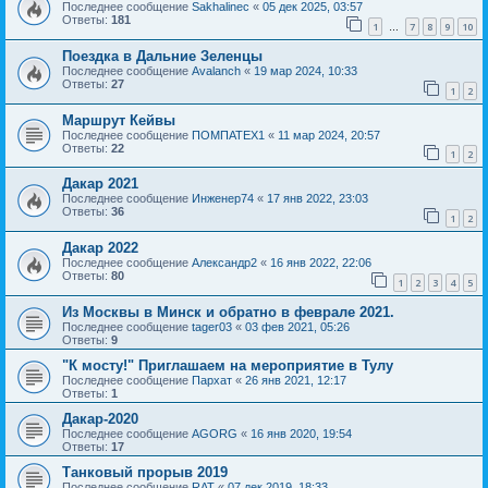
Последнее сообщение
Sakhalinec
«
05 дек 2025, 03:57
Ответы:
181
1
7
8
9
10
…
Поездка в Дальние Зеленцы
Последнее сообщение
Avalanch
«
19 мар 2024, 10:33
Ответы:
27
1
2
Маршрут Кейвы
Последнее сообщение
ПОМПАТЕХ1
«
11 мар 2024, 20:57
Ответы:
22
1
2
Дакар 2021
Последнее сообщение
Инженер74
«
17 янв 2022, 23:03
Ответы:
36
1
2
Дакар 2022
Последнее сообщение
Александр2
«
16 янв 2022, 22:06
Ответы:
80
1
2
3
4
5
Из Москвы в Минск и обратно в феврале 2021.
Последнее сообщение
tager03
«
03 фев 2021, 05:26
Ответы:
9
"К мосту!" Приглашаем на мероприятие в Тулу
Последнее сообщение
Пархат
«
26 янв 2021, 12:17
Ответы:
1
Дакар-2020
Последнее сообщение
AGORG
«
16 янв 2020, 19:54
Ответы:
17
Танковый прорыв 2019
Последнее сообщение
RAT
«
07 дек 2019, 18:33