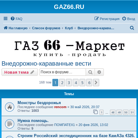
GAZ66.RU
FAQ
Регистрация
Вход
П
На главную
Список форумов
Клуб
Внедорожно-караванные вести
о
и
с
к
Внедорожно-караванные вести
Поиск
Расширенный по
Новая тема
1
2
3
4
5
6
След.
168 тем
Темы
Монстры бездорожья
Последнее сообщение
rencom
«
30 май 2026, 20:37
Ответы:
1003
1
48
49
50
51
…
Нужна помощь.
Последнее сообщение
ПОМПАТЕХ1
«
20 фев 2026, 13:02
Ответы:
9
Строим Российский экспедиционник на базе КамАЗа 4326.