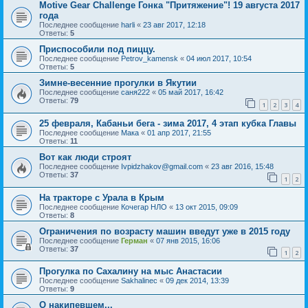
Motive Gear Challenge Гонка "Притяжение"! 19 августа 2017
года
Последнее сообщение
harli
«
23 авг 2017, 12:18
Ответы:
5
Приспособили под пиццу.
Последнее сообщение
Petrov_kamensk
«
04 июл 2017, 10:54
Ответы:
5
Зимне-весенние прогулки в Якутии
Последнее сообщение
саня222
«
05 май 2017, 16:42
Ответы:
79
1
2
3
4
25 февраля, Кабаньи бега - зима 2017, 4 этап кубка Главы
Последнее сообщение
Мака
«
01 апр 2017, 21:55
Ответы:
11
Вот как люди строят
Последнее сообщение
Ivpidzhakov@gmail.com
«
23 авг 2016, 15:48
Ответы:
37
1
2
На тракторе с Урала в Крым
Последнее сообщение
Кочегар НЛО
«
13 окт 2015, 09:09
Ответы:
8
Ограничения по возрасту машин введут уже в 2015 году
Последнее сообщение
Герман
«
07 янв 2015, 16:06
Ответы:
37
1
2
Прогулка по Сахалину на мыс Анастасии
Последнее сообщение
Sakhalinec
«
09 дек 2014, 13:39
Ответы:
9
О накипевшем...