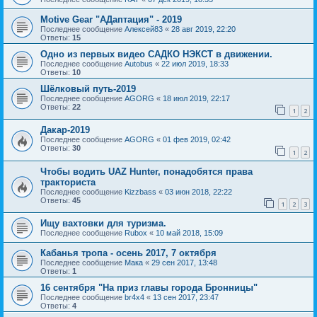
Motive Gear "AДаптация" - 2019
Последнее сообщение
Алексей83
«
28 авг 2019, 22:20
Ответы:
15
Одно из первых видео САДКО НЭКСТ в движении.
Последнее сообщение
Autobus
«
22 июл 2019, 18:33
Ответы:
10
Шёлковый путь-2019
Последнее сообщение
AGORG
«
18 июл 2019, 22:17
Ответы:
22
1
2
Дакар-2019
Последнее сообщение
AGORG
«
01 фев 2019, 02:42
Ответы:
30
1
2
Чтобы водить UAZ Hunter, понадобятся права
тракториста
Последнее сообщение
Kizzbass
«
03 июн 2018, 22:22
Ответы:
45
1
2
3
Ищу вахтовки для туризма.
Последнее сообщение
Rubox
«
10 май 2018, 15:09
Кабанья тропа - осень 2017, 7 октября
Последнее сообщение
Мака
«
29 сен 2017, 13:48
Ответы:
1
16 сентября "На приз главы города Бронницы"
Последнее сообщение
br4x4
«
13 сен 2017, 23:47
Ответы:
4