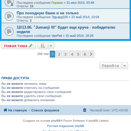
Последнее сообщение
Герман
«
31 июл 2014, 03:48
Ответы:
15
Про походную баню и не только
Последнее сообщение
Эдуард100
«
22 май 2014, 10:04
Ответы:
2
12/13.06. "Jumanji III" будет еще круче - победителю
неделя
Последнее сообщение
VanPelt
«
15 май 2014, 18:28
Новая тема
1
2
3
4
5
6
След.
168 тем
Перейти
ПРАВА ДОСТУПА
Вы
не можете
начинать темы
Вы
не можете
отвечать на сообщения
Вы
не можете
редактировать свои сообщения
Вы
не можете
удалять свои сообщения
Вы
не можете
добавлять вложения
На главную
Список форумов
Часовой пояс:
UTC+03:00
Создано на основе
phpBB
® Forum Software © phpBB Limited
Русская поддержка phpBB