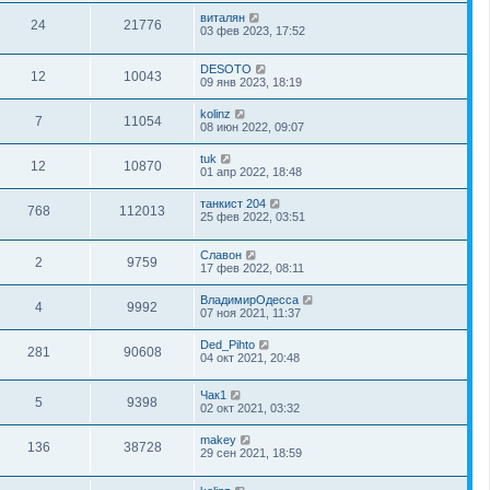
виталян
24
21776
03 фев 2023, 17:52
DESOTO
12
10043
09 янв 2023, 18:19
kolinz
7
11054
08 июн 2022, 09:07
tuk
12
10870
01 апр 2022, 18:48
танкист 204
768
112013
25 фев 2022, 03:51
Славон
2
9759
17 фев 2022, 08:11
ВладимирОдесса
4
9992
07 ноя 2021, 11:37
Ded_Pihto
281
90608
04 окт 2021, 20:48
Чак1
5
9398
02 окт 2021, 03:32
makey
136
38728
29 сен 2021, 18:59