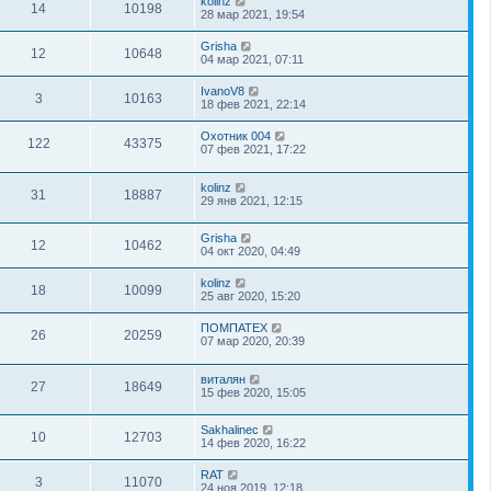
kolinz
14
10198
28 мар 2021, 19:54
Grisha
12
10648
04 мар 2021, 07:11
IvanoV8
3
10163
18 фев 2021, 22:14
Охотник 004
122
43375
07 фев 2021, 17:22
kolinz
31
18887
29 янв 2021, 12:15
Grisha
12
10462
04 окт 2020, 04:49
kolinz
18
10099
25 авг 2020, 15:20
ПОМПАТЕХ
26
20259
07 мар 2020, 20:39
виталян
27
18649
15 фев 2020, 15:05
Sakhalinec
10
12703
14 фев 2020, 16:22
RAT
3
11070
24 ноя 2019, 12:18