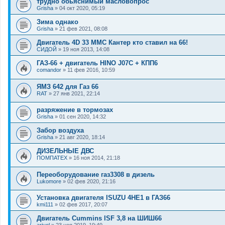
трудно обьяснимый масловопрос
Grisha
»
04 окт 2020, 05:19
Зима однако
Grisha
»
21 фев 2021, 08:08
Двигатель 4D 33 MMC Кантер кто ставил на 66!
СИДОЙ
»
19 ноя 2013, 14:08
ГАЗ-66 + двигатель HINO J07C + КПП6
comandor
»
11 фев 2016, 10:59
ЯМЗ 642 для Газ 66
RAT
»
27 янв 2021, 22:14
разряжение в тормозах
Grisha
»
01 сен 2020, 14:32
Забор воздуха
Grisha
»
21 авг 2020, 18:14
ДИЗЕЛЬНЫЕ ДВС
ПОМПАТЕХ
»
16 ноя 2014, 21:18
Переоборудование газ3308 в дизель
Lukomore
»
02 фев 2020, 21:16
Установка двигателя ISUZU 4HE1 в ГАЗ66
kmi111
»
02 фев 2017, 20:07
Двигатель Cummins ISF 3,8 на ШИШ66