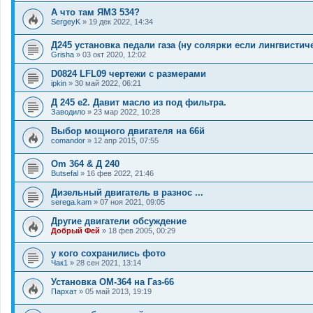
А что там ЯМЗ 534?
SergeyK
»
19 дек 2022, 14:34
Д245 установка педали газа (ну солярки если лингвистич
Grisha
»
03 окт 2020, 12:02
D0824 LFL09 чертежи с размерами
ipkin
»
30 май 2022, 06:21
Д 245 е2. Давит масло из под фильтра.
Заводило
»
23 мар 2022, 10:28
Выбор мощного двигателя на 66й
comandor
»
12 апр 2015, 07:55
Om 364 & Д 240
Butsefal
»
16 фев 2022, 21:46
Дизельный двигатель в разнос ...
serega.kam
»
07 ноя 2021, 09:05
Другие двигатели обсуждение
Добрый Фей
»
18 фев 2005, 00:29
у кого сохранились фото
Чак1
»
28 сен 2021, 13:14
Установка ОМ-364 на Газ-66
Пархат
»
05 май 2013, 19:19