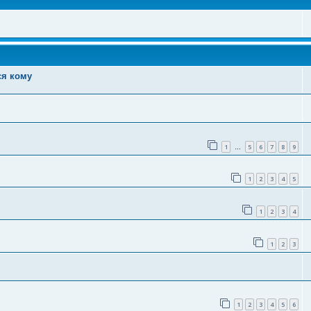
ся кому
1
5
6
7
8
9
…
1
2
3
4
5
1
2
3
4
1
2
3
1
2
3
4
5
6