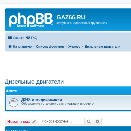
GAZ66.RU
Форум о внедорожных грузовиках
Ссылки
FAQ
На главную
Список форумов
Железо
Дизельные двигатели
Дизельные двигатели
ФОРУМ
Д24Х и модификации
Обсуждение установки , эксплуатации ипрочего
Поиск
Расширенный 
Новая тема
ОБЪЯВЛЕНИЯ