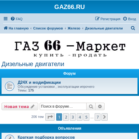
GAZ66.RU
FAQ
Регистрация
Вход
П
На главную
Список форумов
Железо
Дизельные двигатели
о
и
с
к
Дизельные двигатели
Форум
Д24Х и модификации
Обсуждение установки , эксплуатации ипрочего
Темы:
175
Поиск
Расширенный по
Новая тема
Страница
1
из
7
1
2
3
4
5
7
След.
206 тем
…
Объявления
Краткая подборка вопросов