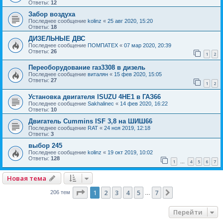
Ответы:
12
Забор воздуха
Последнее сообщение
kolinz
«
25 авг 2020, 15:20
Ответы:
18
ДИЗЕЛЬНЫЕ ДВС
Последнее сообщение
ПОМПАТЕХ
«
07 мар 2020, 20:39
Ответы:
26
1
2
Переоборудование газ3308 в дизель
Последнее сообщение
виталян
«
15 фев 2020, 15:05
Ответы:
27
1
2
Установка двигателя ISUZU 4HE1 в ГАЗ66
Последнее сообщение
Sakhalinec
«
14 фев 2020, 16:22
Ответы:
10
Двигатель Cummins ISF 3,8 на ШИШ66
Последнее сообщение
RAT
«
24 ноя 2019, 12:18
Ответы:
3
выбор 245
Последнее сообщение
kolinz
«
19 окт 2019, 10:02
Ответы:
128
1
4
5
6
7
…
Новая тема
Страница
1
из
7
1
2
3
4
5
7
След.
206 тем
…
Перейти