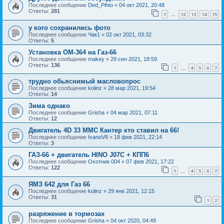
Последнее сообщение
Ded_Pihto
«
04 окт 2021, 20:48
Ответы:
281
1
12
13
14
15
…
у кого сохранились фото
Последнее сообщение
Чак1
«
02 окт 2021, 03:32
Ответы:
5
Установка ОМ-364 на Газ-66
Последнее сообщение
makey
«
29 сен 2021, 18:59
Ответы:
136
1
4
5
6
7
…
трудно обьяснимый масловопрос
Последнее сообщение
kolinz
«
28 мар 2021, 19:54
Ответы:
14
Зима однако
Последнее сообщение
Grisha
«
04 мар 2021, 07:11
Ответы:
12
Двигатель 4D 33 MMC Кантер кто ставил на 66!
Последнее сообщение
IvanoV8
«
18 фев 2021, 22:14
Ответы:
3
ГАЗ-66 + двигатель HINO J07C + КПП6
Последнее сообщение
Охотник 004
«
07 фев 2021, 17:22
Ответы:
122
1
4
5
6
7
…
ЯМЗ 642 для Газ 66
Последнее сообщение
kolinz
«
29 янв 2021, 12:15
Ответы:
31
1
2
разряжение в тормозах
Последнее сообщение
Grisha
«
04 окт 2020, 04:49