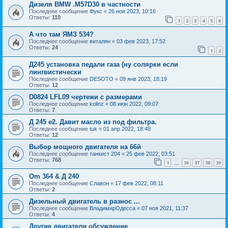
Дизеля BMW .M57D30 в частности
Последнее сообщение
Фукс
«
26 ноя 2023, 10:16
Ответы:
110
1
2
3
4
5
6
А что там ЯМЗ 534?
Последнее сообщение
виталян
«
03 фев 2023, 17:52
Ответы:
24
1
2
Д245 установка педали газа (ну солярки если
лингвистически
Последнее сообщение
DESOTO
«
09 янв 2023, 18:19
Ответы:
12
D0824 LFL09 чертежи с размерами
Последнее сообщение
kolinz
«
08 июн 2022, 09:07
Ответы:
7
Д 245 е2. Давит масло из под фильтра.
Последнее сообщение
tuk
«
01 апр 2022, 18:48
Ответы:
12
Выбор мощного двигателя на 66й
Последнее сообщение
танкист 204
«
25 фев 2022, 03:51
Ответы:
768
1
36
37
38
39
…
Om 364 & Д 240
Последнее сообщение
Славон
«
17 фев 2022, 08:11
Ответы:
2
Дизельный двигатель в разнос ...
Последнее сообщение
ВладимирОдесса
«
07 ноя 2021, 11:37
Ответы:
4
Другие двигатели обсуждение