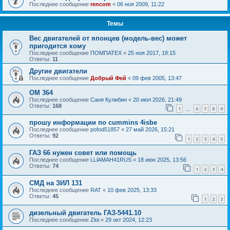
Последнее сообщение
rencom
«
06 ноя 2009, 11:22
Темы
Вес двигателей от японцев (модель-вес) может
пригодится кому
Последнее сообщение
ПОМПАТЕХ
«
25 ноя 2017, 18:15
Ответы:
11
Другие двигатели
Последнее сообщение
Добрый Фей
«
09 фев 2005, 13:47
OM 364
Последнее сообщение
Саня Кулибин
«
20 июл 2026, 21:49
Ответы:
168
1
6
7
8
9
…
прошу информации по cummins 4isbe
Последнее сообщение
pofod51857
«
27 май 2026, 15:21
Ответы:
92
1
2
3
4
5
ГАЗ 66 нужен совет или помощь
Последнее сообщение
LLlAMAH41RUS
«
18 июн 2025, 13:56
Ответы:
74
1
2
3
4
СМД на ЗИЛ 131
Последнее сообщение
RAT
«
10 фев 2025, 13:33
Ответы:
45
1
2
3
дизельный двигатель ГАЗ-5441.10
Последнее сообщение
Zloi
«
29 окт 2024, 12:23