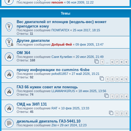
Последнее сообщение
rencom
«
06 ноя 2009, 11:22
Темы
Вес двигателей от японцев (модель-вес) может
пригодится кому
Последнее сообщение
ПОМПАТЕХ
«
25 ноя 2017, 18:15
Ответы:
11
Другие двигатели
Последнее сообщение
Добрый Фей
«
09 фев 2005, 13:47
OM 364
Последнее сообщение
Саня Кулибин
«
20 июл 2026, 21:49
Ответы:
168
1
6
7
8
9
…
прошу информации по cummins 4isbe
Последнее сообщение
pofod51857
«
27 май 2026, 15:21
Ответы:
92
1
2
3
4
5
ГАЗ 66 нужен совет или помощь
Последнее сообщение
LLlAMAH41RUS
«
18 июн 2025, 13:56
Ответы:
74
1
2
3
4
СМД на ЗИЛ 131
Последнее сообщение
RAT
«
10 фев 2025, 13:33
Ответы:
45
1
2
3
дизельный двигатель ГАЗ-5441.10
Последнее сообщение
Zloi
«
29 окт 2024, 12:23