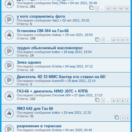
Последнее сообщение
Ded_Pihto
«
04 окт 2021, 20:48
Ответы:
281
1
12
13
14
15
…
у кого сохранились фото
Последнее сообщение
Чак1
«
02 окт 2021, 03:32
Ответы:
5
Установка ОМ-364 на Газ-66
Последнее сообщение
makey
«
29 сен 2021, 18:59
Ответы:
136
1
4
5
6
7
…
трудно обьяснимый масловопрос
Последнее сообщение
kolinz
«
28 мар 2021, 19:54
Ответы:
14
Зима однако
Последнее сообщение
Grisha
«
04 мар 2021, 07:11
Ответы:
12
Двигатель 4D 33 MMC Кантер кто ставил на 66!
Последнее сообщение
IvanoV8
«
18 фев 2021, 22:14
Ответы:
3
ГАЗ-66 + двигатель HINO J07C + КПП6
Последнее сообщение
Охотник 004
«
07 фев 2021, 17:22
Ответы:
122
1
4
5
6
7
…
ЯМЗ 642 для Газ 66
Последнее сообщение
kolinz
«
29 янв 2021, 12:15
Ответы:
31
1
2
разряжение в тормозах
Последнее сообщение
Grisha
«
04 окт 2020, 04:49