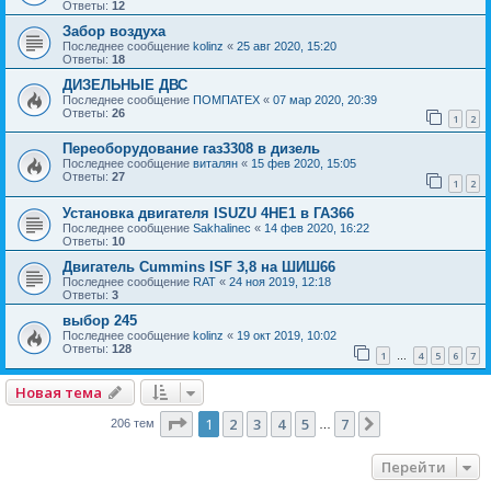
Ответы:
12
Забор воздуха
Последнее сообщение
kolinz
«
25 авг 2020, 15:20
Ответы:
18
ДИЗЕЛЬНЫЕ ДВС
Последнее сообщение
ПОМПАТЕХ
«
07 мар 2020, 20:39
Ответы:
26
1
2
Переоборудование газ3308 в дизель
Последнее сообщение
виталян
«
15 фев 2020, 15:05
Ответы:
27
1
2
Установка двигателя ISUZU 4HE1 в ГАЗ66
Последнее сообщение
Sakhalinec
«
14 фев 2020, 16:22
Ответы:
10
Двигатель Cummins ISF 3,8 на ШИШ66
Последнее сообщение
RAT
«
24 ноя 2019, 12:18
Ответы:
3
выбор 245
Последнее сообщение
kolinz
«
19 окт 2019, 10:02
Ответы:
128
1
4
5
6
7
…
Новая тема
Страница
1
из
7
1
2
3
4
5
7
След.
206 тем
…
Перейти