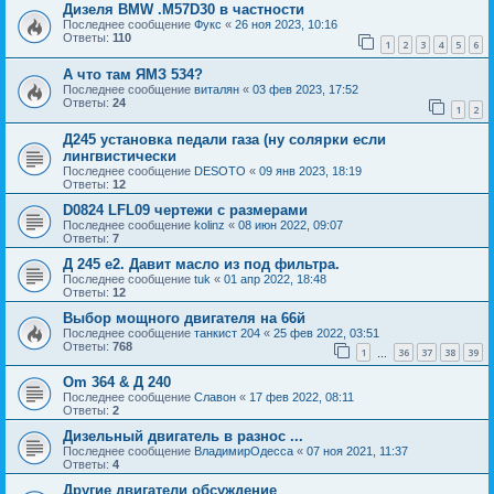
Дизеля BMW .M57D30 в частности
Последнее сообщение
Фукс
«
26 ноя 2023, 10:16
Ответы:
110
1
2
3
4
5
6
А что там ЯМЗ 534?
Последнее сообщение
виталян
«
03 фев 2023, 17:52
Ответы:
24
1
2
Д245 установка педали газа (ну солярки если
лингвистически
Последнее сообщение
DESOTO
«
09 янв 2023, 18:19
Ответы:
12
D0824 LFL09 чертежи с размерами
Последнее сообщение
kolinz
«
08 июн 2022, 09:07
Ответы:
7
Д 245 е2. Давит масло из под фильтра.
Последнее сообщение
tuk
«
01 апр 2022, 18:48
Ответы:
12
Выбор мощного двигателя на 66й
Последнее сообщение
танкист 204
«
25 фев 2022, 03:51
Ответы:
768
1
36
37
38
39
…
Om 364 & Д 240
Последнее сообщение
Славон
«
17 фев 2022, 08:11
Ответы:
2
Дизельный двигатель в разнос ...
Последнее сообщение
ВладимирОдесса
«
07 ноя 2021, 11:37
Ответы:
4
Другие двигатели обсуждение