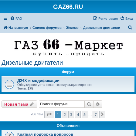
GAZ66.RU
FAQ
Регистрация
Вход
П
На главную
Список форумов
Железо
Дизельные двигатели
о
и
с
к
Дизельные двигатели
Форум
Д24Х и модификации
Обсуждение установки , эксплуатации ипрочего
Темы:
175
Поиск
Расширенный по
Новая тема
Страница
1
из
7
1
2
3
4
5
7
След.
206 тем
…
Объявления
Краткая подборка вопросов