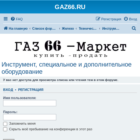
GAZ66.RU
FAQ
Регистрация
Вход
П
На главную
Список форумов
Железо
Технический форум
Инструмент, специальное и дополнительное оборудование
о
и
с
к
Инструмент, специальное и дополнительное
оборудование
У вас нет доступа для просмотра списка или чтения тем в этом форуме.
ВХОД
•
РЕГИСТРАЦИЯ
Имя пользователя:
Пароль:
Запомнить меня
Скрыть моё пребывание на конференции в этот раз