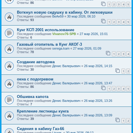
Ответы:
86
1
2
3
4
5
Воткнул новую сидушку в кабину. От легковушки
Последнее сообщение
ВеАн59
«
30 мар 2026, 06:10
Ответы:
93
1
2
3
4
5
Кунг КСП 2001 использование
Последнее сообщение
Vivanov76-SPB
«
27 мар 2026, 15:01
Ответы:
6
Газовый отопитель в Кунг АКОГ-3
Последнее сообщение
serega.kam
«
27 мар 2026, 01:09
Ответы:
78
1
2
3
4
Создание автодома
Последнее сообщение
Денис Валерьевич
«
26 мар 2026, 14:15
Ответы:
30
1
2
окна с подогревом
Последнее сообщение
Денис Валерьевич
«
26 мар 2026, 13:47
Ответы:
86
1
2
3
4
5
Обшивка капота
Последнее сообщение
Денис Валерьевич
«
26 мар 2026, 13:26
Ответы:
7
Крепление лестницы кунга
Последнее сообщение
Денис Валерьевич
«
26 мар 2026, 13:09
Ответы:
39
1
2
Сидения в кабину Газ-66
Последнее сообщение
Lisник.
«
30 янв 2026, 09:12