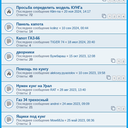
Просьба определить модель КУНГа
Последнее сообщение
Klim-na
«
20 ноя 2024, 14:17
Ответы:
72
1
2
3
4
Панель капота
Последнее сообщение
kolinz
«
10 сен 2024, 00:44
Ответы:
14
Капот ГАЗ-66
Последнее сообщение
TIGER 74
«
18 июл 2024, 20:40
Ответы:
4
дворники
Последнее сообщение
Бумбараш
«
15 окт 2023, 12:08
Ответы:
20
1
2
Помощь по кунгу
Последнее сообщение
aleksey.pyastolov
«
10 сен 2023, 19:58
Ответы:
49
1
2
3
Нужен кунг на Урал
Последнее сообщение
RAT
«
28 авг 2023, 13:40
Ответы:
2
Газ 34 трехосный
Последнее сообщение
andrei
«
24 июн 2023, 09:09
Ответы:
21
1
2
Ящики под кунг
Последнее сообщение
Mow68Ja
«
25 май 2023, 08:36
Ответы:
3