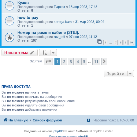
Кузов
Последнее сообщение
Пархат
«
18 апр 2023, 17:48
Ответы:
8
how to pay
Последнее сообщение
serega.kam
«
31 мар 2023, 00:04
Ответы:
1
Номер на раме и кабине (ЗТШ).
Последнее сообщение
rez_offf
«
07 ноя 2022, 11:12
Ответы:
197
1
7
8
9
10
…
Новая тема
Страница
1
из
11
1
2
3
4
5
11
След.
328 тем
…
Перейти
ПРАВА ДОСТУПА
Вы
не можете
начинать темы
Вы
не можете
отвечать на сообщения
Вы
не можете
редактировать свои сообщения
Вы
не можете
удалять свои сообщения
Вы
не можете
добавлять вложения
На главную
Список форумов
Часовой пояс:
UTC+03:00
Создано на основе
phpBB
® Forum Software © phpBB Limited
Русская поддержка phpBB