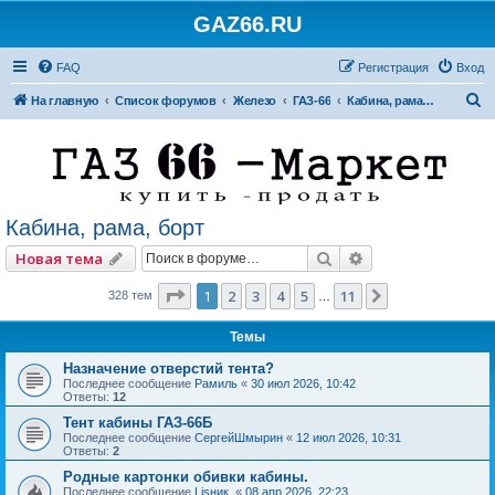
GAZ66.RU
FAQ
Регистрация
Вход
П
На главную
Список форумов
Железо
ГАЗ-66
Кабина, рама, борт
о
и
с
к
Кабина, рама, борт
Поиск
Расширенный по
Новая тема
Страница
1
из
11
1
2
3
4
5
11
След.
328 тем
…
Темы
Назначение отверстий тента?
Последнее сообщение
Рамиль
«
30 июл 2026, 10:42
Ответы:
12
Тент кабины ГАЗ-66Б
Последнее сообщение
СергейШмырин
«
12 июл 2026, 10:31
Ответы:
2
Родные картонки обивки кабины.
Последнее сообщение
Lisник.
«
08 апр 2026, 22:23