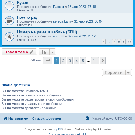
Кузов
Последнее сообщение
Пархат
«
18 апр 2023, 17:48
Ответы:
8
how to pay
Последнее сообщение
serega.kam
«
31 мар 2023, 00:04
Ответы:
1
Номер на раме и кабине (ЗТШ).
Последнее сообщение
rez_offf
«
07 ноя 2022, 11:12
Ответы:
197
1
7
8
9
10
…
Новая тема
Страница
1
из
11
1
2
3
4
5
11
След.
328 тем
…
Перейти
ПРАВА ДОСТУПА
Вы
не можете
начинать темы
Вы
не можете
отвечать на сообщения
Вы
не можете
редактировать свои сообщения
Вы
не можете
удалять свои сообщения
Вы
не можете
добавлять вложения
На главную
Список форумов
Часовой пояс:
UTC+03:00
Создано на основе
phpBB
® Forum Software © phpBB Limited
Русская поддержка phpBB