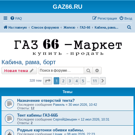
GAZ66.RU
FAQ
Регистрация
Вход
П
На главную
Список форумов
Железо
ГАЗ-66
Кабина, рама, борт
о
и
с
к
Кабина, рама, борт
Поиск
Расширенный по
Новая тема
Страница
1
из
11
1
2
3
4
5
11
След.
328 тем
…
Темы
Назначение отверстий тента?
Последнее сообщение
Рамиль
«
30 июл 2026, 10:42
Ответы:
12
Тент кабины ГАЗ-66Б
Последнее сообщение
СергейШмырин
«
12 июл 2026, 10:31
Ответы:
2
Родные картонки обивки кабины.
Последнее сообщение
Lisник.
«
08 апр 2026, 22:23