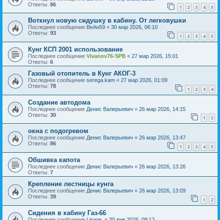
Ответы:
86
1
2
3
4
5
Воткнул новую сидушку в кабину. От легковушки
Последнее сообщение
ВеАн59
«
30 мар 2026, 06:10
Ответы:
93
1
2
3
4
5
Кунг КСП 2001 использование
Последнее сообщение
Vivanov76-SPB
«
27 мар 2026, 15:01
Ответы:
6
Газовый отопитель в Кунг АКОГ-3
Последнее сообщение
serega.kam
«
27 мар 2026, 01:09
Ответы:
78
1
2
3
4
Создание автодома
Последнее сообщение
Денис Валерьевич
«
26 мар 2026, 14:15
Ответы:
30
1
2
окна с подогревом
Последнее сообщение
Денис Валерьевич
«
26 мар 2026, 13:47
Ответы:
86
1
2
3
4
5
Обшивка капота
Последнее сообщение
Денис Валерьевич
«
26 мар 2026, 13:26
Ответы:
7
Крепление лестницы кунга
Последнее сообщение
Денис Валерьевич
«
26 мар 2026, 13:09
Ответы:
39
1
2
Сидения в кабину Газ-66
Последнее сообщение
Lisник.
«
30 янв 2026, 09:12