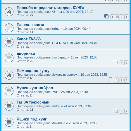
Просьба определить модель КУНГа
Последнее сообщение
Klim-na
«
20 ноя 2024, 14:17
Ответы:
72
1
2
3
4
Панель капота
Последнее сообщение
kolinz
«
10 сен 2024, 00:44
Ответы:
14
Капот ГАЗ-66
Последнее сообщение
TIGER 74
«
18 июл 2024, 20:40
Ответы:
4
дворники
Последнее сообщение
Бумбараш
«
15 окт 2023, 12:08
Ответы:
20
1
2
Помощь по кунгу
Последнее сообщение
aleksey.pyastolov
«
10 сен 2023, 19:58
Ответы:
49
1
2
3
Нужен кунг на Урал
Последнее сообщение
RAT
«
28 авг 2023, 13:40
Ответы:
2
Газ 34 трехосный
Последнее сообщение
andrei
«
24 июн 2023, 09:09
Ответы:
21
1
2
Ящики под кунг
Последнее сообщение
Mow68Ja
«
25 май 2023, 08:36
Ответы:
3