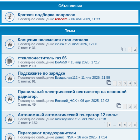
Объявления
Краткая подборка вопросов
Последнее сообщение
rencom
«
06 ноя 2009, 11:33
Темы
Кооцевик включения стоп сигнала
Последнее сообщение
e2-e4
«
29 июл 2026, 12:00
Ответы:
31
1
2
стеклоочеститель газ 66
Последнее сообщение
ВеАн59
«
15 апр 2026, 17:17
Ответы:
19
Подскажите по зарядке
Последнее сообщение
Владислав112
«
11 янв 2026, 21:59
Ответы:
91
1
2
3
4
5
Правильный электрический вентилятор на основной
радиатор.
Последнее сообщение
Евгений_НСК
«
06 дек 2025, 12:02
Ответы:
45
1
2
3
Автономный автоматический генератор 12 вольт
Последнее сообщение
aleksey.loev
«
25 окт 2025, 06:18
Ответы:
152
1
5
6
7
8
…
Перегорают предохранители
Последнее сообщение
Денис_NSK
«
16 июн 2025, 17:14