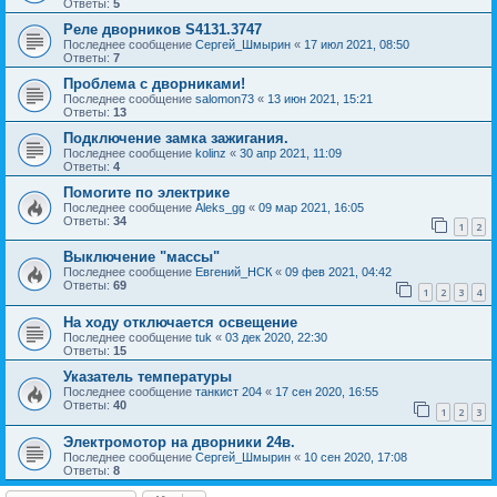
Ответы:
5
Реле дворников S4131.3747
Последнее сообщение
Сергей_Шмырин
«
17 июл 2021, 08:50
Ответы:
7
Проблема с дворниками!
Последнее сообщение
salomon73
«
13 июн 2021, 15:21
Ответы:
13
Подключение замка зажигания.
Последнее сообщение
kolinz
«
30 апр 2021, 11:09
Ответы:
4
Помогите по электрике
Последнее сообщение
Aleks_gg
«
09 мар 2021, 16:05
Ответы:
34
1
2
Выключение "массы"
Последнее сообщение
Евгений_НСК
«
09 фев 2021, 04:42
Ответы:
69
1
2
3
4
На ходу отключается освещение
Последнее сообщение
tuk
«
03 дек 2020, 22:30
Ответы:
15
Указатель температуры
Последнее сообщение
танкист 204
«
17 сен 2020, 16:55
Ответы:
40
1
2
3
Электромотор на дворники 24в.
Последнее сообщение
Сергей_Шмырин
«
10 сен 2020, 17:08
Ответы:
8