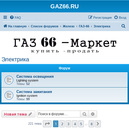
GAZ66.RU
FAQ
Регистрация
Вход
П
На главную
Список форумов
Железо
ГАЗ-66
Электрика
о
и
с
к
Электрика
Форум
Система освещения
Lighting system
Темы:
52
Система зажигания
Ignition system
Темы:
99
Поиск
Расширенный по
Новая тема
Страница
1
из
8
1
2
3
4
5
8
След.
221 тема
…