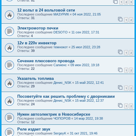
Ответы:
51
1
2
3
12 вольт в 24 вольтовой сети
Последнее сообщение
МАЗУРИК
«
04 ноя 2022, 21:05
Ответы:
31
1
2
Электромотор печки
Последнее сообщение
DESOTO
«
11 сен 2022, 17:31
Ответы:
4
12v в 220v инвектор
Последнее сообщение
темнокот
«
25 июл 2022, 23:28
Ответы:
39
1
2
Сечение плюсового провода
Последнее сообщение
Сапиенс
«
09 июн 2022, 19:18
Ответы:
22
1
2
Указатель топлива
Последнее сообщение
Денис_NSK
«
15 май 2022, 12:41
Ответы:
29
1
2
Посоветуйте как решить проблему с дворниками
Последнее сообщение
Денис_NSK
«
15 май 2022, 12:37
Ответы:
24
1
2
Нужен автоэлектрик в Новосибирске
Последнее сообщение
ЧОПОРОВ
«
14 мар 2022, 19:38
Ответы:
12
Реле издает звук
Последнее сообщение
SergeyK
«
31 окт 2021, 19:46