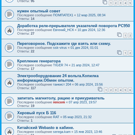
Ответы:
95
1
2
3
4
5
нужен опытный совет
Последнее сообщение
ПОМПАТЕХ1
«
12 мар 2025, 08:34
Ответы:
14
Доработка реле-прерывателя указателей поворота РС950
Последнее сообщение
Евгений_НСК
«
10 дек 2024, 12:36
Ответы:
27
1
2
Переговорное. Подскажите где взять или схему.
Последнее сообщение
ssk-virus
«
01 дек 2024, 01:01
Ответы:
22
1
2
Крепление генератора
Последнее сообщение
TIGER 74
«
21 апр 2024, 12:47
Ответы:
17
Электрооборудование 24 вольта.Копилка
информации.Обмен опытом.
Последнее сообщение
танкист 204
«
06 апр 2024, 15:56
Ответы:
117
1
2
3
4
5
6
запитать магнитолу, рацию и прикуриватель
Последнее сообщение
rencom
«
07 апр 2023, 19:57
Ответы:
19
Херовый пуск Б 116
Последнее сообщение
RAT
«
05 мар 2023, 21:32
Ответы:
1
Китайский Webasto в кабине.
Последнее сообщение
serega.kam
«
15 янв 2023, 13:46