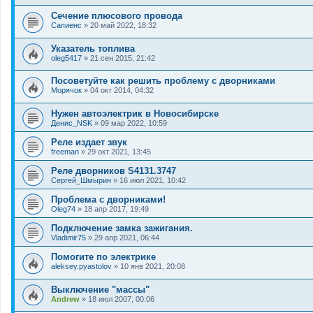
Сечение плюсового провода
Сапиенс
»
20 май 2022, 18:32
Указатель топлива
oleg5417
»
21 сен 2015, 21:42
Посоветуйте как решить проблему с дворниками
Морячок
»
04 окт 2014, 04:32
Нужен автоэлектрик в Новосибирске
Денис_NSK
»
09 мар 2022, 10:59
Реле издает звук
freeman
»
29 окт 2021, 13:45
Реле дворников S4131.3747
Сергей_Шмырин
»
16 июл 2021, 10:42
Проблема с дворниками!
Oleg74
»
18 апр 2017, 19:49
Подключение замка зажигания.
Vladimir75
»
29 апр 2021, 06:44
Помогите по электрике
aleksey.pyastolov
»
10 янв 2021, 20:08
Выключение "массы"
Andrew
»
18 июл 2007, 00:06