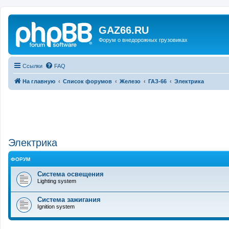
GAZ66.RU
Форум о внедорожных грузовиках
Ссылки
FAQ
На главную
Список форумов
Железо
ГАЗ-66
Электрика
Электрика
ФОРУМ
Система освещения
Lighting system
Система зажигания
Ignition system