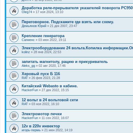
Доработка реле-прерывателя указателей поворота РС950
Oleg74
»
17 ноя 2024, 13:10
Переговорное. Подскажите где взять или схему.
Демьянов Юрий
»
21 дек 2007, 23:47
Крепление генератора
Сапиенс
»
03 июн 2022, 19:11
Электрооборудование 24 вольта.Копилка информации.О
kolinz
»
28 янв 2024, 22:53
запитать магнитолу, рацию и прикуриватель
Aleks_gg
»
02 авг 2020, 17:46
Херовый пуск Б 116
RAT
»
26 фев 2023, 21:28
Китайский Webasto в кабине.
HackerFun
»
27 дек 2022, 15:15
12 вольт в 24 вольтовой сети
RAT
»
03 ноя 2022, 16:10
Электромотор печки
HackerFun
»
11 сен 2022, 16:07
12v в 220v инвектор
игорь-пермь
»
21 июн 2022, 14:19