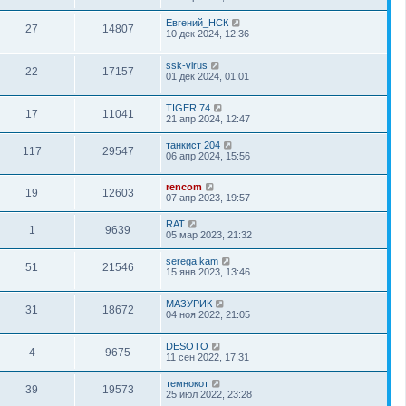
Евгений_НСК
27
14807
10 дек 2024, 12:36
ssk-virus
22
17157
01 дек 2024, 01:01
TIGER 74
17
11041
21 апр 2024, 12:47
танкист 204
117
29547
06 апр 2024, 15:56
rencom
19
12603
07 апр 2023, 19:57
RAT
1
9639
05 мар 2023, 21:32
serega.kam
51
21546
15 янв 2023, 13:46
МАЗУРИК
31
18672
04 ноя 2022, 21:05
DESOTO
4
9675
11 сен 2022, 17:31
темнокот
39
19573
25 июл 2022, 23:28