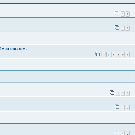
1
2
1
2
бмен опытом.
1
2
3
4
5
6
1
2
3
1
2
1
2