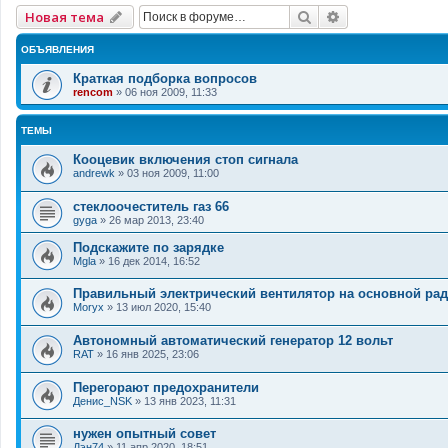
Поиск
Расширенный 
Новая тема
ОБЪЯВЛЕНИЯ
Краткая подборка вопросов
rencom
»
06 ноя 2009, 11:33
ТЕМЫ
Кооцевик включения стоп сигнала
andrewk
»
03 ноя 2009, 11:00
стеклоочеститель газ 66
gyga
»
26 мар 2013, 23:40
Подскажите по зарядке
Mgla
»
16 дек 2014, 16:52
Правильный электрический вентилятор на основной рад
Moryx
»
13 июл 2020, 15:40
Автономный автоматический генератор 12 вольт
RAT
»
16 янв 2025, 23:06
Перегорают предохранители
Денис_NSK
»
13 янв 2023, 11:31
нужен опытный совет
Дэн74
»
11 апр 2020, 18:51