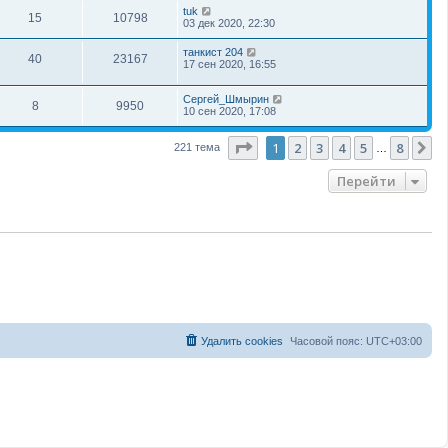
tuk
15
10798
03 дек 2020, 22:30
танкист 204
40
23167
17 сен 2020, 16:55
Сергей_Шмырин
8
9950
10 сен 2020, 17:08
Страница
1
из
8
1
2
3
4
5
8
С
221 тема
…
Перейти
Удалить cookies
Часовой пояс:
UTC+03:00