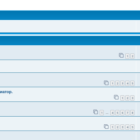
поиск
1
2
1
2
3
4
5
иатор.
1
2
3
1
4
5
6
7
8
…
1
2
3
4
5