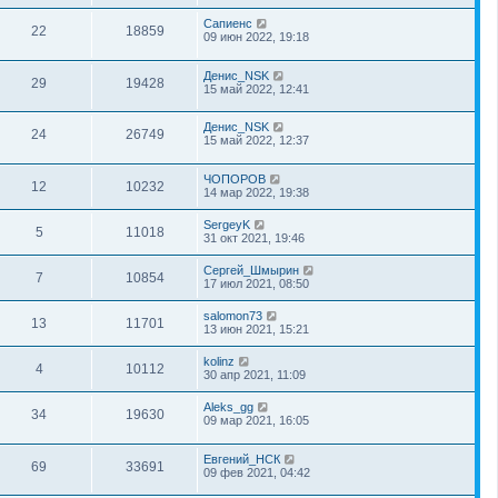
Сапиенс
22
18859
09 июн 2022, 19:18
Денис_NSK
29
19428
15 май 2022, 12:41
Денис_NSK
24
26749
15 май 2022, 12:37
ЧОПОРОВ
12
10232
14 мар 2022, 19:38
SergeyK
5
11018
31 окт 2021, 19:46
Сергей_Шмырин
7
10854
17 июл 2021, 08:50
salomon73
13
11701
13 июн 2021, 15:21
kolinz
4
10112
30 апр 2021, 11:09
Aleks_gg
34
19630
09 мар 2021, 16:05
Евгений_НСК
69
33691
09 фев 2021, 04:42