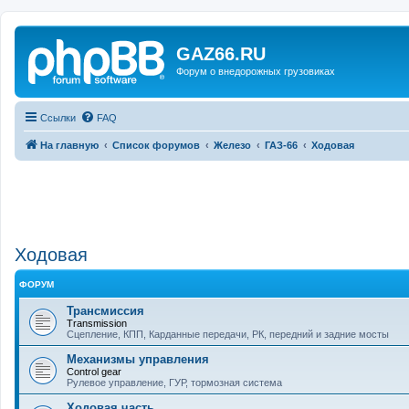
GAZ66.RU
Форум о внедорожных грузовиках
Ссылки
FAQ
На главную
Список форумов
Железо
ГАЗ-66
Ходовая
Ходовая
ФОРУМ
Трансмиссия
Transmission
Сцепление, КПП, Карданные передачи, РК, передний и задние мосты
Механизмы управления
Control gear
Рулевое управление, ГУР, тормозная система
Ходовая часть