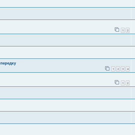
1
2
 передку
1
2
3
4
1
2