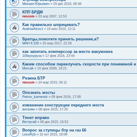
Михаил Юрьевич
»
29 дек 2018, 08:38
КПП БРДМ
rencom
»
03 апр 2007, 12:53
Как правильно шприцевать?
AndrewKirov1
»
19 июн 2010, 13:11
Братцы,помогите принять решение,а?
МАН 8.150
»
20 мар 2017, 22:28
как запитать комперссор за место вакумника
105кукуруза
»
17 фев 2016, 23:44
Каким способом переклучать скорости при пониженой и
Morcak
»
15 фев 2009, 19:21
Резина БТР
rencom
»
24 мар 2015, 06:11
Опознать мосты
Petrov_kamensk
»
08 фев 2016, 17:08
изменение конструкции переднего моста
виталян
»
08 фев 2015, 17:25
Тянет вправо
Ветлугай
»
08 дек 2015, 16:53
Вопрос за ступицы бтр на газ 66
LesoRyb
»
15 окт 2015, 19:08