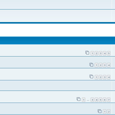
поиск
1
2
3
4
5
1
2
3
4
1
2
3
4
1
3
4
5
6
7
…
1
2