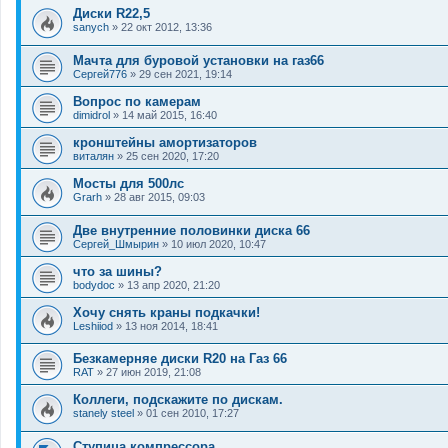
Диски R22,5
sanych
»
22 окт 2012, 13:36
Мачта для буровой установки на газ66
Сергей776
»
29 сен 2021, 19:14
Вопрос по камерам
dimidrol
»
14 май 2015, 16:40
кронштейны амортизаторов
виталян
»
25 сен 2020, 17:20
Мосты для 500лс
Grarh
»
28 авг 2015, 09:03
Две внутренние половинки диска 66
Сергей_Шмырин
»
10 июл 2020, 10:47
что за шины?
bodydoc
»
13 апр 2020, 21:20
Хочу снять краны подкачки!
Leshiiod
»
13 ноя 2014, 18:41
Безкамерняе диски R20 на Газ 66
RAT
»
27 июн 2019, 21:08
Коллеги, подскажите по дискам.
stanely steel
»
01 сен 2010, 17:27
Ступица компрессора