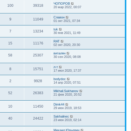
ЧОПОРОВ
100
39318
20 мар 2022, 00:07
Славон
9
11049
01 окт 2021, 07:34
tuk
7
13234
30 янв 2021, 11:49
RAT
15
11176
02 окт 2020, 20:30
виталян
58
25307
30 сен 2020, 08:08
л-т
8
15751
17 июл 2020, 17:37
bodydoc
2
9928
14 апр 2020, 07:51
Mikhail.Sukhanov
52
26383
21 фев 2020, 20:52
Dimk44
10
11450
29 июн 2019, 18:53
Sakhalinec
40
24422
23 июн 2019, 02:14
Михаил Юрьевич