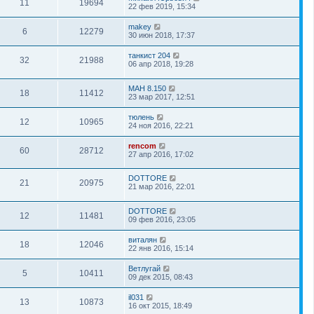
11
19694
22 фев 2019, 15:34
makey
6
12279
30 июн 2018, 17:37
танкист 204
32
21988
06 апр 2018, 19:28
МАН 8.150
18
11412
23 мар 2017, 12:51
тюлень
12
10965
24 ноя 2016, 22:21
rencom
60
28712
27 апр 2016, 17:02
DOTTORE
21
20975
21 мар 2016, 22:01
DOTTORE
12
11481
09 фев 2016, 23:05
виталян
18
12046
22 янв 2016, 15:14
Ветлугай
5
10411
09 дек 2015, 08:43
il031
13
10873
16 окт 2015, 18:49