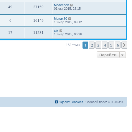
Medvedev
49
27159
01 окт 2015, 23:15
Монах80
6
16149
18 мар 2015, 09:12
tuk
17
11231
18 мар 2015, 06:26
1
2
3
4
5
6
С
152 темы
Перейти
Удалить cookies
Часовой пояс:
UTC+03:00