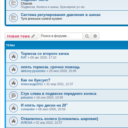
Chassis
Подвеска, Колеса и шины, Буксирное ус-во
Система регулирования давления в шинах
Tyre pressure control system
Поиск
Расширенный 
Новая тема
ТЕМЫ
Тормоза со второго качка
RAT
»
09 авг 2020, 17:10
опять тормоза. срочно помощь
aleksey.pyastolov
»
20 июл 2020, 15:05
Как он буксует?
Александр2011
»
31 мар 2011, 12:37
Стук слева в подвеске переднего колеса
petsamo
»
16 сен 2024, 13:39
И опять про диски на 20"
comandor
»
06 июл 2005, 20:59
Отвалилось колесо (сломалась шаровая)
ИЛЮХА
»
02 апр 2022, 22:57