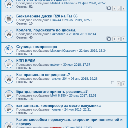
Последнее сообщение
Mikhail.Sukhanov
«
21 фев 2020, 20:52
Ответы:
52
1
2
3
Безкамерняе диски R20 на Газ 66
Последнее сообщение
Dimk44
«
29 июн 2019, 18:53
Ответы:
10
Коллеги, подскажите по дискам.
Последнее сообщение
Sakhalinec
«
23 июн 2019, 02:14
Ответы:
40
1
2
3
Ступица компрессора
Последнее сообщение
Михаил Юрьевич
«
22 фев 2019, 15:34
Ответы:
11
КПП БРДМ
Последнее сообщение
makey
«
30 июн 2018, 17:37
Ответы:
6
Как правильно шприцевать?
Последнее сообщение
танкист 204
«
06 апр 2018, 19:28
Ответы:
32
1
2
Братцы,помогите принять решение,а?
Последнее сообщение
МАН 8.150
«
23 мар 2017, 12:51
Ответы:
18
как запитать комперссор за место вакумника
Последнее сообщение
тюлень
«
24 ноя 2016, 22:21
Ответы:
12
Каким способом переклучать скорости при пониженой и
передку
Последнее сообщение
rencom
«
27 апр 2016, 17:02