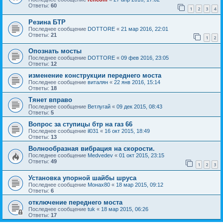
Ответы:
60
1
2
3
4
Резина БТР
Последнее сообщение
DOTTORE
«
21 мар 2016, 22:01
Ответы:
21
1
2
Опознать мосты
Последнее сообщение
DOTTORE
«
09 фев 2016, 23:05
Ответы:
12
изменение конструкции переднего моста
Последнее сообщение
виталян
«
22 янв 2016, 15:14
Ответы:
18
Тянет вправо
Последнее сообщение
Ветлугай
«
09 дек 2015, 08:43
Ответы:
5
Вопрос за ступицы бтр на газ 66
Последнее сообщение
il031
«
16 окт 2015, 18:49
Ответы:
13
Волнообразная вибрация на скорости.
Последнее сообщение
Medvedev
«
01 окт 2015, 23:15
Ответы:
49
1
2
3
Установка упорной шайбы шруса
Последнее сообщение
Монах80
«
18 мар 2015, 09:12
Ответы:
6
отключение переднего моста
Последнее сообщение
tuk
«
18 мар 2015, 06:26
Ответы:
17