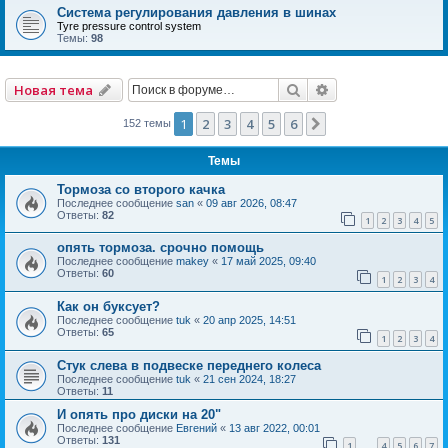
Система регулирования давления в шинах
Tyre pressure control system
Темы:
98
Поиск
Расширенный по
Новая тема
1
2
3
4
5
6
След.
152 темы
Темы
Тормоза со второго качка
Последнее сообщение
san
«
09 авг 2026, 08:47
Ответы:
82
1
2
3
4
5
опять тормоза. срочно помощь
Последнее сообщение
makey
«
17 май 2025, 09:40
Ответы:
60
1
2
3
4
Как он буксует?
Последнее сообщение
tuk
«
20 апр 2025, 14:51
Ответы:
65
1
2
3
4
Стук слева в подвеске переднего колеса
Последнее сообщение
tuk
«
21 сен 2024, 18:27
Ответы:
11
И опять про диски на 20"
Последнее сообщение
Евгений
«
13 авг 2022, 00:01
Ответы:
131
1
4
5
6
7
…