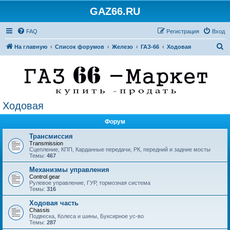
GAZ66.RU
FAQ
Регистрация
Вход
П
На главную
Список форумов
Железо
ГАЗ-66
Ходовая
о
и
с
к
Ходовая
Форум
Трансмиссия
Transmission
Сцепление, КПП, Карданные передачи, РК, передний и задние мосты
Темы:
467
Механизмы управления
Control gear
Рулевое управление, ГУР, тормозная система
Темы:
316
Ходовая часть
Chassis
Подвеска, Колеса и шины, Буксирное ус-во
Темы:
287