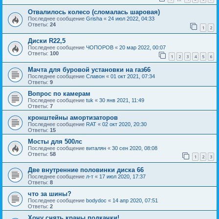
Отвалилось колесо (сломалась шаровая)
Последнее сообщение
Grisha
«
24 июл 2022, 04:33
Ответы:
24
1
2
Диски R22,5
Последнее сообщение
ЧОПОРОВ
«
20 мар 2022, 00:07
Ответы:
100
1
2
3
4
5
6
Мачта для буровой установки на газ66
Последнее сообщение
Славон
«
01 окт 2021, 07:34
Ответы:
9
Вопрос по камерам
Последнее сообщение
tuk
«
30 янв 2021, 11:49
Ответы:
7
кронштейны амортизаторов
Последнее сообщение
RAT
«
02 окт 2020, 20:30
Ответы:
15
Мосты для 500лс
Последнее сообщение
виталян
«
30 сен 2020, 08:08
Ответы:
58
1
2
3
Две внутренние половинки диска 66
Последнее сообщение
л-т
«
17 июл 2020, 17:37
Ответы:
8
что за шины?
Последнее сообщение
bodydoc
«
14 апр 2020, 07:51
Ответы:
2
Хочу снять краны подкачки!