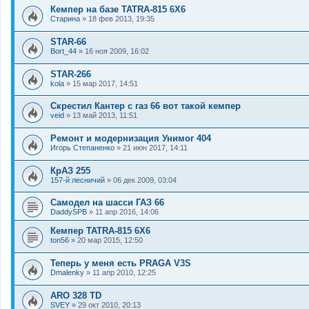
Кемпер на базе TATRA-815 6X6
Старина
»
18 фев 2013, 19:35
STAR-66
Bort_44
»
16 ноя 2009, 16:02
STAR-266
kola
»
15 мар 2017, 14:51
Скрестил Кантер с газ 66 вот такой кемпер
veid
»
13 май 2013, 11:51
Ремонт и модернизация Унимог 404
Игорь Степаненко
»
21 июн 2017, 14:11
КрАЗ 255
157-й лесничий
»
06 дек 2009, 03:04
Самодел на шасси ГАЗ 66
DaddySPB
»
11 апр 2016, 14:06
Кемпер TATRA-815 6X6
ton56
»
20 мар 2015, 12:50
Теперь у меня есть PRAGA V3S
Dmalenky
»
11 апр 2010, 12:25
ARO 328 TD
SVEY
»
29 окт 2010, 20:13