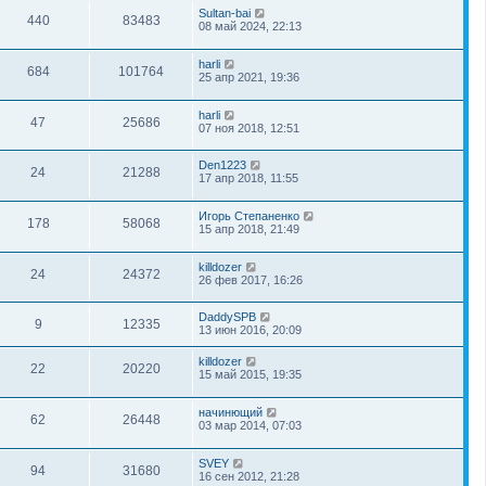
Sultan-bai
440
83483
08 май 2024, 22:13
harli
684
101764
25 апр 2021, 19:36
harli
47
25686
07 ноя 2018, 12:51
Den1223
24
21288
17 апр 2018, 11:55
Игорь Степаненко
178
58068
15 апр 2018, 21:49
killdozer
24
24372
26 фев 2017, 16:26
DaddySPB
9
12335
13 июн 2016, 20:09
killdozer
22
20220
15 май 2015, 19:35
начинющий
62
26448
03 мар 2014, 07:03
SVEY
94
31680
16 сен 2012, 21:28