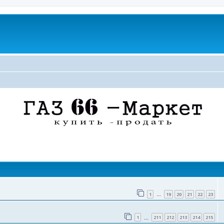
поиск
1
19
20
21
22
23
…
1
211
212
213
214
215
…