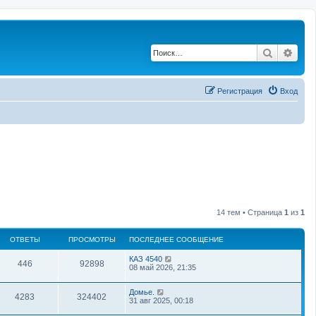
Поиск
Рас
Регистрация
Вход
14 тем • Страница
1
из
1
ОТВЕТЫ
ПРОСМОТРЫ
ПОСЛЕДНЕЕ СООБЩЕНИЕ
КАЗ 4540
446
92898
08 май 2026, 21:35
Домье.
4283
324402
31 авг 2025, 00:18