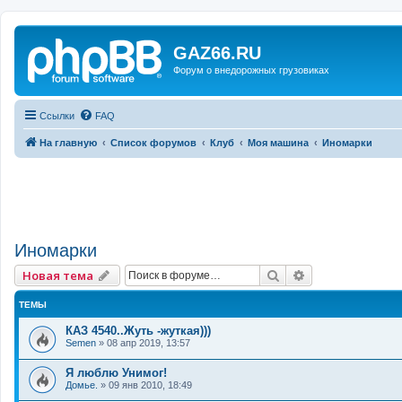
GAZ66.RU
Форум о внедорожных грузовиках
Ссылки
FAQ
На главную
Список форумов
Клуб
Моя машина
Иномарки
Иномарки
Поиск
Расширенный 
Новая тема
ТЕМЫ
КАЗ 4540..Жуть -жуткая)))
Semen
»
08 апр 2019, 13:57
Я люблю Унимог!
Домье.
»
09 янв 2010, 18:49