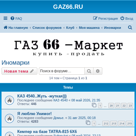
GAZ66.RU
FAQ
Регистрация
Вход
П
На главную
Список форумов
Клуб
Моя машина
Иномарки
о
и
с
к
Иномарки
Поиск
Расширенный по
Новая тема
14 тем • Страница
1
из
1
Темы
КАЗ 4540..Жуть -жуткая)))
Последнее сообщение
КАЗ 4540
«
08 май 2026, 21:35
Ответы:
446
1
20
21
22
23
…
Я люблю Унимог!
Последнее сообщение
Домье.
«
31 авг 2025, 00:18
Ответы:
4283
1
212
213
214
215
…
Кемпер на базе TATRA-815 6X6
Последнее сообщение
Sultan-bai
«
08 май 2024, 22:13