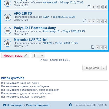
Последнее сообщение
начинющий
«
03 мар 2014, 07:03
Ответы:
62
1
2
3
4
ARO 328 TD
Последнее сообщение
SVEY
«
16 сен 2012, 21:28
Ответы:
94
1
2
3
4
5
Робур 4Х4 Ростов-на-Дону
Последнее сообщение
Александр 61
«
29 дек 2011, 21:43
Ответы:
17
Mercedes LAF 710 4х4
Последнее сообщение
Nikita21
«
27 сен 2010, 18:25
Ответы:
57
1
2
3
Новая тема
14 тем • Страница
1
из
1
Перейти
ПРАВА ДОСТУПА
Вы
не можете
начинать темы
Вы
не можете
отвечать на сообщения
Вы
не можете
редактировать свои сообщения
Вы
не можете
удалять свои сообщения
Вы
не можете
добавлять вложения
На главную
Список форумов
Часовой пояс:
UTC+03:00