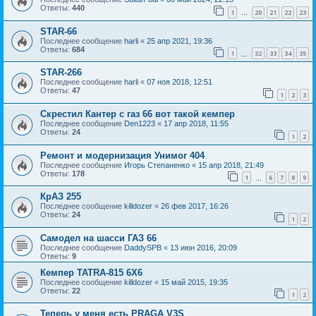
Ответы:
440
1
20
21
22
23
…
STAR-66
Последнее сообщение
harli
«
25 апр 2021, 19:36
Ответы:
684
1
32
33
34
35
…
STAR-266
Последнее сообщение
harli
«
07 ноя 2018, 12:51
Ответы:
47
1
2
3
Скрестил Кантер с газ 66 вот такой кемпер
Последнее сообщение
Den1223
«
17 апр 2018, 11:55
Ответы:
24
1
2
Ремонт и модернизация Унимог 404
Последнее сообщение
Игорь Степаненко
«
15 апр 2018, 21:49
Ответы:
178
1
6
7
8
9
…
КрАЗ 255
Последнее сообщение
killdozer
«
26 фев 2017, 16:26
Ответы:
24
1
2
Самодел на шасси ГАЗ 66
Последнее сообщение
DaddySPB
«
13 июн 2016, 20:09
Ответы:
9
Кемпер TATRA-815 6X6
Последнее сообщение
killdozer
«
15 май 2015, 19:35
Ответы:
22
1
2
Теперь у меня есть PRAGA V3S