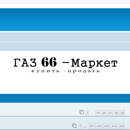
поиск
1
19
20
21
22
23
…
1
211
212
213
214
215
…