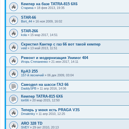
Кемпер на базе TATRA-815 6X6
Старина
»
18 фев 2013, 19:35
STAR-66
Bort_44
»
16 ноя 2009, 16:02
STAR-266
kola
»
15 мар 2017, 14:51
Скрестил Кантер с газ 66 вот такой кемпер
veid
»
13 май 2013, 11:51
Ремонт и модернизация Унимог 404
Игорь Степаненко
»
21 июн 2017, 14:11
КрАЗ 255
157-й лесничий
»
06 дек 2009, 03:04
Самодел на шасси ГАЗ 66
DaddySPB
»
11 апр 2016, 14:06
Кемпер TATRA-815 6X6
ton56
»
20 мар 2015, 12:50
Теперь у меня есть PRAGA V3S
Dmalenky
»
11 апр 2010, 12:25
ARO 328 TD
SVEY
»
29 окт 2010, 20:13