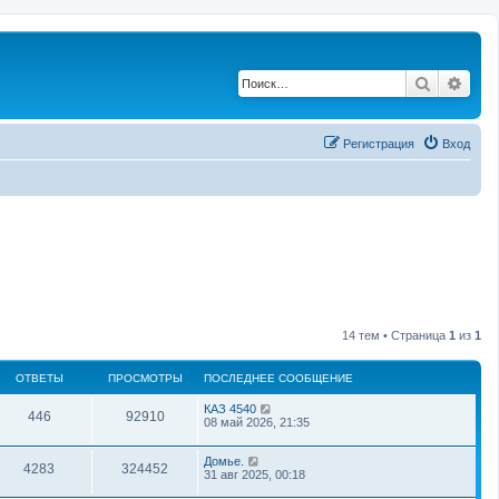
Поиск
Рас
Регистрация
Вход
14 тем • Страница
1
из
1
ОТВЕТЫ
ПРОСМОТРЫ
ПОСЛЕДНЕЕ СООБЩЕНИЕ
КАЗ 4540
446
92910
08 май 2026, 21:35
Домье.
4283
324452
31 авг 2025, 00:18