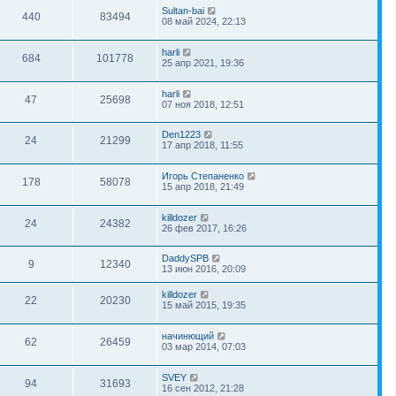
Sultan-bai
440
83494
08 май 2024, 22:13
harli
684
101778
25 апр 2021, 19:36
harli
47
25698
07 ноя 2018, 12:51
Den1223
24
21299
17 апр 2018, 11:55
Игорь Степаненко
178
58078
15 апр 2018, 21:49
killdozer
24
24382
26 фев 2017, 16:26
DaddySPB
9
12340
13 июн 2016, 20:09
killdozer
22
20230
15 май 2015, 19:35
начинющий
62
26459
03 мар 2014, 07:03
SVEY
94
31693
16 сен 2012, 21:28