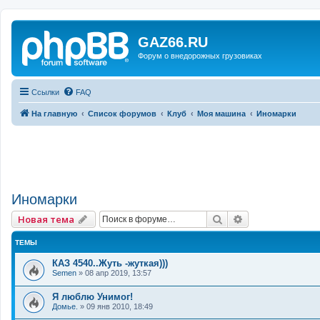
GAZ66.RU
Форум о внедорожных грузовиках
Ссылки
FAQ
На главную
Список форумов
Клуб
Моя машина
Иномарки
Иномарки
Поиск
Расширенный 
Новая тема
ТЕМЫ
КАЗ 4540..Жуть -жуткая)))
Semen
»
08 апр 2019, 13:57
Я люблю Унимог!
Домье.
»
09 янв 2010, 18:49