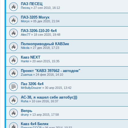
ПАЗ ПЕСЕЦ
Песец
»
27 сен 2010, 16:12
ПАЗ-3205 Moryx
Moryx
»
05 дек 2020, 21:04
ПАЗ-3206-110-20 4х4
Alex77
»
18 сен 2020, 19:48
Полноприводный КАВЗик
Nikola
»
27 дек 2018, 17:23
Кавз NEXT
Harlei
»
20 июл 2015, 15:35
Проект "КАВЗ 397662 - автодом"
Zuamua
»
24 фев 2016, 14:10
Паз 3206 4х4
MrBullyDouzer
»
30 апр 2015, 13:42
АС-38, я нашел себе автобус)))
Ruha
»
10 сен 2016, 16:37
Вепрь
druny
»
13 апр 2015, 17:58
Кавз 4х4 Беляк
Папуся СССР
»
06 мар 2014, 10:32