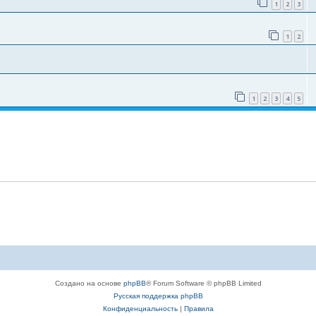
1
2
3
1
2
1
2
3
4
5
Создано на основе
phpBB
® Forum Software © phpBB Limited
Русская поддержка phpBB
Конфиденциальность
|
Правила