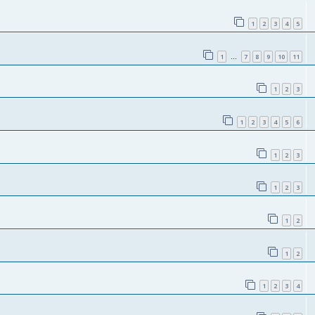
1
2
3
4
5
1
7
8
9
10
11
…
1
2
3
1
2
3
4
5
6
1
2
3
1
2
3
1
2
1
2
1
2
3
4