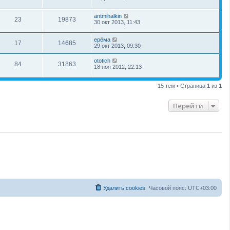
antmihalkin
23
19873
30 окт 2013, 11:43
ерёма
17
14685
29 окт 2013, 09:30
ototich
84
31863
18 ноя 2012, 22:13
15 тем • Страница
1
из
1
Перейти
Удалить cookies
Часовой пояс:
UTC+03:00