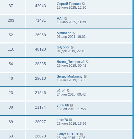
Сергей Пронин
87
42043
18 июл 2025, 12:20
RAT
203
71431
19 мар 2025, 11:39
Mindozee
52
26958
01 апр 2021, 19:01
g-fyodor
116
48123
01 дек 2019, 22:49
Логин_Питерский
54
28335
26 июл 2019, 00:42
Sergio Morkonny
40
28010
18 июн 2019, 13:55
e2-e4
23
21546
24 янв 2018, 09:42
yurik 66
30
21174
13 ноя 2016, 21:58
Leks70
69
28027
28 июл 2016, 15:56
Папуся СССР
53
26078
25 дек 2015, 17:05