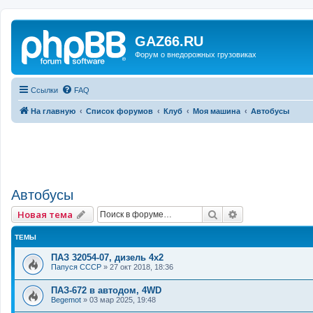
GAZ66.RU
Форум о внедорожных грузовиках
Ссылки
FAQ
На главную
Список форумов
Клуб
Моя машина
Автобусы
Автобусы
Поиск
Расширенный 
Новая тема
ТЕМЫ
ПАЗ 32054-07, дизель 4х2
Папуся СССР
»
27 окт 2018, 18:36
ПАЗ-672 в автодом, 4WD
Begemot
»
03 мар 2025, 19:48