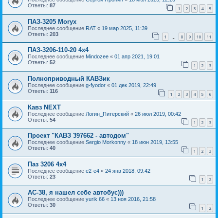
Ответы:
87
1
2
3
4
5
ПАЗ-3205 Moryx
Последнее сообщение
RAT
«
19 мар 2025, 11:39
Ответы:
203
1
8
9
10
11
…
ПАЗ-3206-110-20 4х4
Последнее сообщение
Mindozee
«
01 апр 2021, 19:01
Ответы:
52
1
2
3
Полноприводный КАВЗик
Последнее сообщение
g-fyodor
«
01 дек 2019, 22:49
Ответы:
116
1
2
3
4
5
6
Кавз NEXT
Последнее сообщение
Логин_Питерский
«
26 июл 2019, 00:42
Ответы:
54
1
2
3
Проект "КАВЗ 397662 - автодом"
Последнее сообщение
Sergio Morkonny
«
18 июн 2019, 13:55
Ответы:
40
1
2
3
Паз 3206 4х4
Последнее сообщение
e2-e4
«
24 янв 2018, 09:42
Ответы:
23
1
2
АС-38, я нашел себе автобус)))
Последнее сообщение
yurik 66
«
13 ноя 2016, 21:58
Ответы:
30
1
2