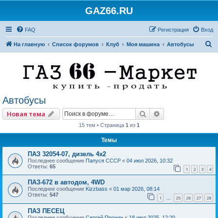
GAZ66.RU
FAQ
Регистрация
Вход
П
На главную
Список форумов
Клуб
Моя машина
Автобусы
о
и
с
к
Автобусы
Поиск
Расширенный по
Новая тема
15 тем • Страница
1
из
1
Темы
ПАЗ 32054-07, дизель 4х2
Последнее сообщение
Папуся СССР
«
04 июл 2026, 10:32
Ответы:
65
1
2
3
4
ПАЗ-672 в автодом, 4WD
Последнее сообщение
Kizzbass
«
01 мар 2026, 08:14
Ответы:
547
1
25
26
27
28
…
ПАЗ ПЕСЕЦ
Последнее сообщение
Сергей Пронин
«
18 июл 2025, 12:20