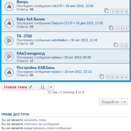
Вепрь
Последнее сообщение
Leks70
«
28 июл 2016, 15:56
Ответы:
69
1
2
3
4
Кавз 4х4 Беляк
Последнее сообщение
Папуся СССР
«
25 дек 2015, 17:05
Ответы:
53
1
2
3
ТА -3760
Последнее сообщение
antmihalkin
«
30 окт 2013, 11:43
Ответы:
23
1
2
КАвЗ-вездеход
Последнее сообщение
ерёма
«
29 окт 2013, 09:30
Ответы:
17
Постройка КАВЗика.
Последнее сообщение
ototich
«
18 ноя 2012, 22:13
Ответы:
84
1
2
3
4
5
Новая тема
15 тем • Страница
1
из
1
Перейти
ПРАВА ДОСТУПА
Вы
не можете
начинать темы
Вы
не можете
отвечать на сообщения
Вы
не можете
редактировать свои сообщения