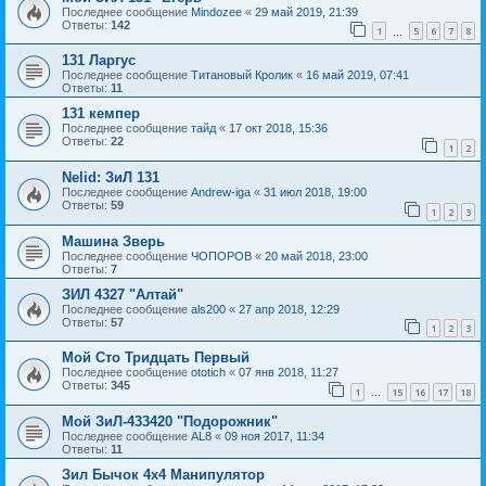
Последнее сообщение
Mindozee
«
29 май 2019, 21:39
Ответы:
142
1
5
6
7
8
…
131 Ларгус
Последнее сообщение
Титановый Кролик
«
16 май 2019, 07:41
Ответы:
11
131 кемпер
Последнее сообщение
тайд
«
17 окт 2018, 15:36
Ответы:
22
1
2
Nelid: ЗиЛ 131
Последнее сообщение
Andrew-iga
«
31 июл 2018, 19:00
Ответы:
59
1
2
3
Машина Зверь
Последнее сообщение
ЧОПОРОВ
«
20 май 2018, 23:00
Ответы:
7
ЗИЛ 4327 "Алтай"
Последнее сообщение
als200
«
27 апр 2018, 12:29
Ответы:
57
1
2
3
Мой Сто Тридцать Первый
Последнее сообщение
ototich
«
07 янв 2018, 11:27
Ответы:
345
1
15
16
17
18
…
Мой ЗиЛ-433420 "Подорожник"
Последнее сообщение
AL8
«
09 ноя 2017, 11:34
Ответы:
11
Зил Бычок 4х4 Манипулятор