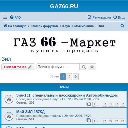
GAZ66.RU
FAQ
Регистрация
Вход
П
На главную
Список форумов
Клуб
Моя машина
Зил
о
и
с
к
Зил
Поиск
Расширенный по
Новая тема
1
2
След.
35 тем
Темы
Зил-131: специальный пассажирский Автомобиль-дом
Последнее сообщение
Папуся СССР
«
05 авг 2026, 21:03
Ответы:
309
1
13
14
15
16
…
Мой ЗИЛ 157КД
Последнее сообщение
тюлень
«
29 июл 2026, 07:22
Ответы:
514
1
23
24
25
26
…