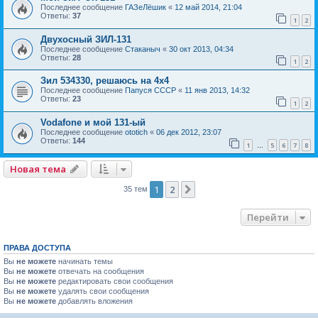
Последнее сообщение
ГАЗеЛёшик
«
12 май 2014, 21:04
Ответы:
37
1
2
Двухосный ЗИЛ-131
Последнее сообщение
Стаканыч
«
30 окт 2013, 04:34
Ответы:
28
1
2
Зил 534330, решаюсь на 4х4
Последнее сообщение
Папуся СССР
«
11 янв 2013, 14:32
Ответы:
23
1
2
Vodafone и мой 131-ый
Последнее сообщение
ototich
«
06 дек 2012, 23:07
Ответы:
144
1
5
6
7
8
…
Новая тема
1
2
След.
35 тем
Перейти
ПРАВА ДОСТУПА
Вы
не можете
начинать темы
Вы
не можете
отвечать на сообщения
Вы
не можете
редактировать свои сообщения
Вы
не можете
удалять свои сообщения
Вы
не можете
добавлять вложения