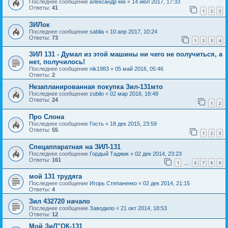
Последнее сообщение
александр ккк
«
14 июл 2017, 17:33
Ответы:
41
1
2
3
ЗИЛок
Последнее сообщение
sablia
«
10 апр 2017, 10:24
Ответы:
73
1
2
3
4
ЗИЛ 131 - Думал из этой машины ни чего не получиться, а
нет, получилось!
Последнее сообщение
nik1983
«
05 май 2016, 05:46
Ответы:
2
Незапланированная покупка Зил-131мто
Последнее сообщение
zubilo
«
02 мар 2016, 18:48
Ответы:
24
1
2
Про Слона
Последнее сообщение
Гость
«
18 дек 2015, 23:59
Ответы:
55
1
2
3
Спецаппаратная на ЗИЛ-131
Последнее сообщение
Гордый Таджик
«
02 дек 2014, 23:23
Ответы:
161
1
6
7
8
9
…
мой 131 трудяга
Последнее сообщение
Игорь Степаненко
«
02 дек 2014, 21:15
Ответы:
4
Зил 432720 начало
Последнее сообщение
Заводило
«
21 окт 2014, 18:53
Ответы:
12
Мой ЗиЛ"ОК-131