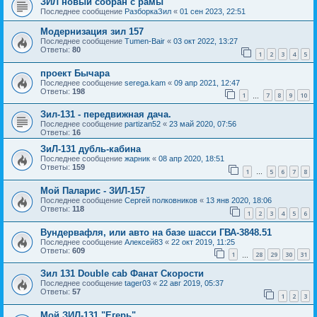
ЗИЛ новый собран с рамы
Последнее сообщение
РазборкаЗил
«
01 сен 2023, 22:51
Модернизация зил 157
Последнее сообщение
Tumen-Bair
«
03 окт 2022, 13:27
Ответы:
80
1
2
3
4
5
проект Бычара
Последнее сообщение
serega.kam
«
09 апр 2021, 12:47
Ответы:
198
1
7
8
9
10
…
Зил-131 - передвижная дача.
Последнее сообщение
partizan52
«
23 май 2020, 07:56
Ответы:
16
ЗиЛ-131 дубль-кабина
Последнее сообщение
жарник
«
08 апр 2020, 18:51
Ответы:
159
1
5
6
7
8
…
Мой Паларис - ЗИЛ-157
Последнее сообщение
Сергей полковников
«
13 янв 2020, 18:06
Ответы:
118
1
2
3
4
5
6
Вундервафля, или авто на базе шасси ГВА-3848.51
Последнее сообщение
Алексей83
«
22 окт 2019, 11:25
Ответы:
609
1
28
29
30
31
…
Зил 131 Double cab Фанат Скорости
Последнее сообщение
tager03
«
22 авг 2019, 05:37
Ответы:
57
1
2
3
Мой ЗИЛ-131 "Егерь"