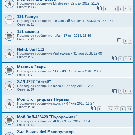
Последнее сообщение
Mindozee
«
29 май 2019, 21:39
Ответы:
142
1
5
6
7
8
…
131 Ларгус
Последнее сообщение
Титановый Кролик
«
16 май 2019, 07:41
Ответы:
11
131 кемпер
Последнее сообщение
тайд
«
17 окт 2018, 15:36
Ответы:
22
1
2
Nelid: ЗиЛ 131
Последнее сообщение
Andrew-iga
«
31 июл 2018, 19:00
Ответы:
59
1
2
3
Машина Зверь
Последнее сообщение
ЧОПОРОВ
«
20 май 2018, 23:00
Ответы:
7
ЗИЛ 4327 "Алтай"
Последнее сообщение
als200
«
27 апр 2018, 12:29
Ответы:
57
1
2
3
Мой Сто Тридцать Первый
Последнее сообщение
ototich
«
07 янв 2018, 11:27
Ответы:
345
1
15
16
17
18
…
Мой ЗиЛ-433420 "Подорожник"
Последнее сообщение
AL8
«
09 ноя 2017, 11:34
Ответы:
11
Зил Бычок 4х4 Манипулятор