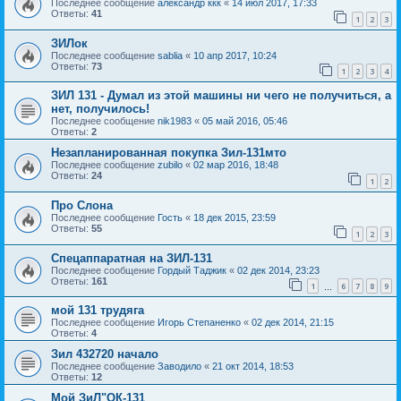
Последнее сообщение
александр ккк
«
14 июл 2017, 17:33
Ответы:
41
1
2
3
ЗИЛок
Последнее сообщение
sablia
«
10 апр 2017, 10:24
Ответы:
73
1
2
3
4
ЗИЛ 131 - Думал из этой машины ни чего не получиться, а
нет, получилось!
Последнее сообщение
nik1983
«
05 май 2016, 05:46
Ответы:
2
Незапланированная покупка Зил-131мто
Последнее сообщение
zubilo
«
02 мар 2016, 18:48
Ответы:
24
1
2
Про Слона
Последнее сообщение
Гость
«
18 дек 2015, 23:59
Ответы:
55
1
2
3
Спецаппаратная на ЗИЛ-131
Последнее сообщение
Гордый Таджик
«
02 дек 2014, 23:23
Ответы:
161
1
6
7
8
9
…
мой 131 трудяга
Последнее сообщение
Игорь Степаненко
«
02 дек 2014, 21:15
Ответы:
4
Зил 432720 начало
Последнее сообщение
Заводило
«
21 окт 2014, 18:53
Ответы:
12
Мой ЗиЛ"ОК-131