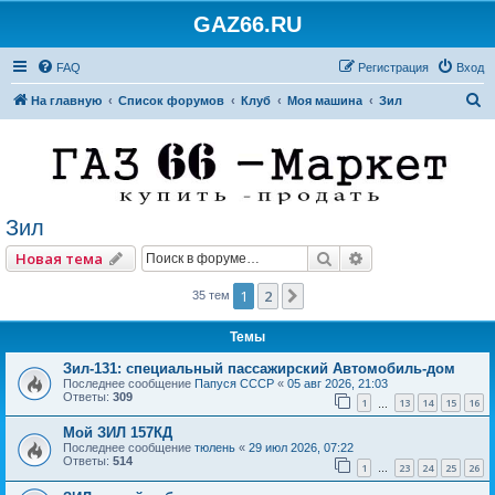
GAZ66.RU
FAQ
Регистрация
Вход
П
На главную
Список форумов
Клуб
Моя машина
Зил
о
и
с
к
Зил
Поиск
Расширенный по
Новая тема
1
2
След.
35 тем
Темы
Зил-131: специальный пассажирский Автомобиль-дом
Последнее сообщение
Папуся СССР
«
05 авг 2026, 21:03
Ответы:
309
1
13
14
15
16
…
Мой ЗИЛ 157КД
Последнее сообщение
тюлень
«
29 июл 2026, 07:22
Ответы:
514
1
23
24
25
26
…