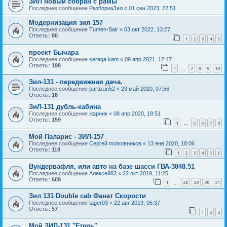
ЗИЛ новый собран с рамы
Последнее сообщение
РазборкаЗил
«
01 сен 2023, 22:51
Модернизация зил 157
Последнее сообщение
Tumen-Bair
«
03 окт 2022, 13:27
Ответы:
80
1
2
3
4
5
проект Бычара
Последнее сообщение
serega.kam
«
09 апр 2021, 12:47
Ответы:
198
1
7
8
9
10
…
Зил-131 - передвижная дача.
Последнее сообщение
partizan52
«
23 май 2020, 07:56
Ответы:
16
ЗиЛ-131 дубль-кабина
Последнее сообщение
жарник
«
08 апр 2020, 18:51
Ответы:
159
1
5
6
7
8
…
Мой Паларис - ЗИЛ-157
Последнее сообщение
Сергей полковников
«
13 янв 2020, 18:06
Ответы:
118
1
2
3
4
5
6
Вундервафля, или авто на базе шасси ГВА-3848.51
Последнее сообщение
Алексей83
«
22 окт 2019, 11:25
Ответы:
609
1
28
29
30
31
…
Зил 131 Double cab Фанат Скорости
Последнее сообщение
tager03
«
22 авг 2019, 05:37
Ответы:
57
1
2
3
Мой ЗИЛ-131 "Егерь"