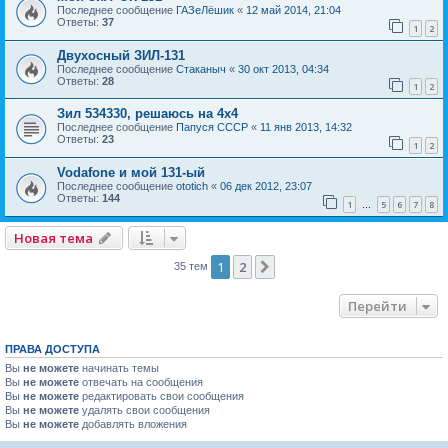
Последнее сообщение
ГАЗеЛёшик
«
12 май 2014, 21:04
Ответы:
37
1
2
Двухосный ЗИЛ-131
Последнее сообщение
Стаканыч
«
30 окт 2013, 04:34
Ответы:
28
1
2
Зил 534330, решаюсь на 4х4
Последнее сообщение
Папуся СССР
«
11 янв 2013, 14:32
Ответы:
23
1
2
Vodafone и мой 131-ый
Последнее сообщение
ototich
«
06 дек 2012, 23:07
Ответы:
144
1
5
6
7
8
…
Новая тема
1
2
След.
35 тем
Перейти
ПРАВА ДОСТУПА
Вы
не можете
начинать темы
Вы
не можете
отвечать на сообщения
Вы
не можете
редактировать свои сообщения
Вы
не можете
удалять свои сообщения
Вы
не можете
добавлять вложения