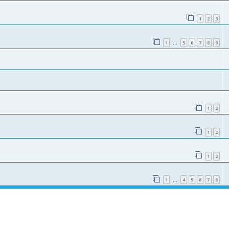
1
2
3
1
5
6
7
8
9
…
1
2
1
2
1
2
1
4
5
6
7
8
…