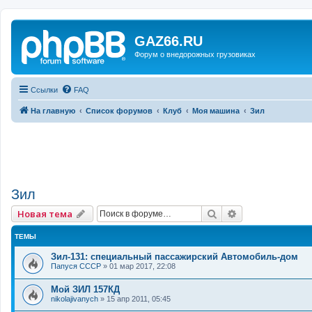
GAZ66.RU
Форум о внедорожных грузовиках
Ссылки
FAQ
На главную
Список форумов
Клуб
Моя машина
Зил
Зил
Поиск
Расширенный 
Новая тема
ТЕМЫ
Зил-131: специальный пассажирский Автомобиль-дом
Папуся СССР
»
01 мар 2017, 22:08
Мой ЗИЛ 157КД
nikolajivanych
»
15 апр 2011, 05:45