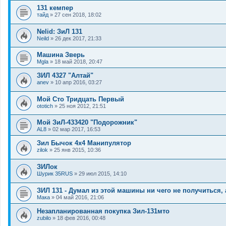
131 кемпер
тайд
»
27 сен 2018, 18:02
Nelid: ЗиЛ 131
Neild
»
26 дек 2017, 21:33
Машина Зверь
Mgla
»
18 май 2018, 20:47
ЗИЛ 4327 "Алтай"
anev
»
10 апр 2016, 03:27
Мой Сто Тридцать Первый
ototich
»
25 ноя 2012, 21:51
Мой ЗиЛ-433420 "Подорожник"
AL8
»
02 мар 2017, 16:53
Зил Бычок 4х4 Манипулятор
zilok
»
25 янв 2015, 10:36
ЗИЛок
Шурик 35RUS
»
29 июл 2015, 14:10
ЗИЛ 131 - Думал из этой машины ни чего не получиться, 
Мака
»
04 май 2016, 21:06
Незапланированная покупка Зил-131мто
zubilo
»
18 фев 2016, 00:48