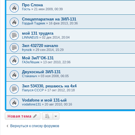
Про Слона
Гость
»
21 июн 2009, 00:39
Спецаппаратная на ЗИЛ-131
Гордый Таджик
»
16 фев 2013, 20:36
мой 131 трудяга
LINNAEUS
»
02 дек 2014, 20:04
Зил 432720 начало
frynzik
»
29 сен 2014, 15:29
Мой ЗиЛ"ОК-131
ГАЗеЛёшик
»
13 окт 2010, 22:06
Двухосный ЗИЛ-131
Стаканыч
»
03 ноя 2008, 06:05
Зил 534330, решаюсь на 4х4
Папуся СССР
»
17 окт 2012, 20:18
Vodafone и мой 131-ый
vodafone131
»
20 авг 2010, 00:16
Новая тема
Вернуться к списку форумов