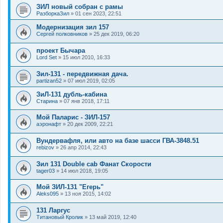
ЗИЛ новый собран с рамы
РазборкаЗил
»
01 сен 2023, 22:51
Модернизация зил 157
Сергей полковников
»
25 дек 2019, 06:20
проект Бычара
Lord Set
»
15 июл 2010, 16:33
Зил-131 - передвижная дача.
partizan52
»
07 июл 2019, 02:05
ЗиЛ-131 дубль-кабина
Старина
»
07 янв 2018, 17:11
Мой Паларис - ЗИЛ-157
аэронафт
»
20 дек 2009, 22:21
Вундервафля, или авто на базе шасси ГВА-3848.51
rebizov
»
26 апр 2014, 22:43
Зил 131 Double cab Фанат Скорости
tager03
»
14 июл 2018, 19:05
Мой ЗИЛ-131 "Егерь"
Aleks095
»
13 ноя 2015, 14:02
131 Ларгус
Титановый Кролик
»
13 май 2019, 12:40