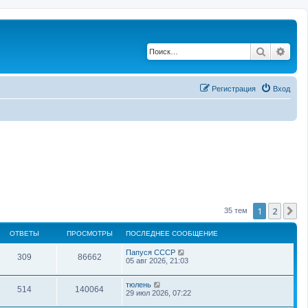
Поиск
Рас
Регистрация
Вход
1
2
С
35 тем
ОТВЕТЫ
ПРОСМОТРЫ
ПОСЛЕДНЕЕ СООБЩЕНИЕ
Папуся СССР
309
86662
05 авг 2026, 21:03
тюлень
514
140064
29 июл 2026, 07:22