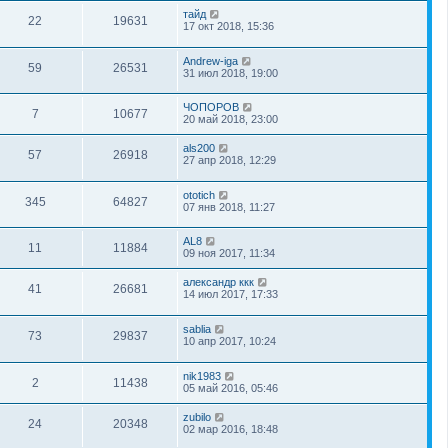
тайд
22
19631
17 окт 2018, 15:36
Andrew-iga
59
26531
31 июл 2018, 19:00
ЧОПОРОВ
7
10677
20 май 2018, 23:00
als200
57
26918
27 апр 2018, 12:29
ototich
345
64827
07 янв 2018, 11:27
AL8
11
11884
09 ноя 2017, 11:34
александр ккк
41
26681
14 июл 2017, 17:33
sablia
73
29837
10 апр 2017, 10:24
nik1983
2
11438
05 май 2016, 05:46
zubilo
24
20348
02 мар 2016, 18:48