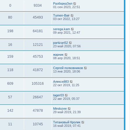
РазборкаЗил
0
9334
01 сен 2023, 22:51
Tumen-Bair
80
45493
03 окт 2022, 13:27
serega.kam
198
64181
09 апр 2021, 12:47
partizan52
16
12121
23 май 2020, 07:56
жарник
159
45753
08 апр 2020, 18:51
Сергей полковников
118
41872
13 янв 2020, 18:06
Алексей83
609
105316
22 окт 2019, 11:25
tager03
57
26647
22 авг 2019, 05:37
Mindozee
142
47878
29 май 2019, 21:39
Титановый Кролик
11
10745
16 май 2019, 07:41