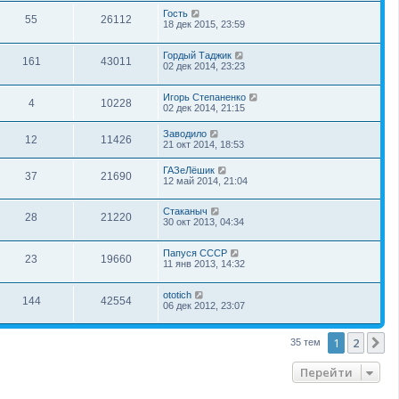
Гость
55
26112
18 дек 2015, 23:59
Гордый Таджик
161
43011
02 дек 2014, 23:23
Игорь Степаненко
4
10228
02 дек 2014, 21:15
Заводило
12
11426
21 окт 2014, 18:53
ГАЗеЛёшик
37
21690
12 май 2014, 21:04
Стаканыч
28
21220
30 окт 2013, 04:34
Папуся СССР
23
19660
11 янв 2013, 14:32
ototich
144
42554
06 дек 2012, 23:07
1
2
С
35 тем
Перейти