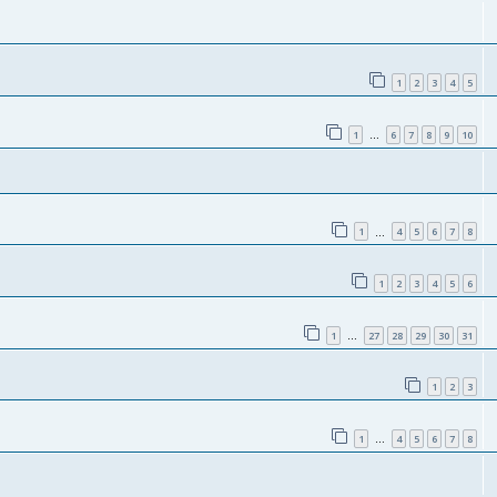
1
2
3
4
5
1
6
7
8
9
10
…
1
4
5
6
7
8
…
1
2
3
4
5
6
1
27
28
29
30
31
…
1
2
3
1
4
5
6
7
8
…