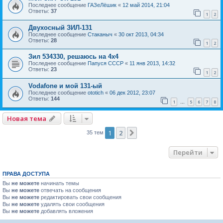
Последнее сообщение
ГАЗеЛёшик
«
12 май 2014, 21:04
Ответы:
37
1
2
Двухосный ЗИЛ-131
Последнее сообщение
Стаканыч
«
30 окт 2013, 04:34
Ответы:
28
1
2
Зил 534330, решаюсь на 4х4
Последнее сообщение
Папуся СССР
«
11 янв 2013, 14:32
Ответы:
23
1
2
Vodafone и мой 131-ый
Последнее сообщение
ototich
«
06 дек 2012, 23:07
Ответы:
144
1
5
6
7
8
…
Новая тема
1
2
След.
35 тем
Перейти
ПРАВА ДОСТУПА
Вы
не можете
начинать темы
Вы
не можете
отвечать на сообщения
Вы
не можете
редактировать свои сообщения
Вы
не можете
удалять свои сообщения
Вы
не можете
добавлять вложения