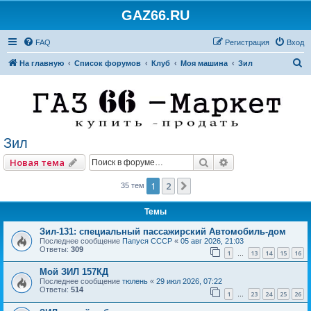
GAZ66.RU
FAQ
Регистрация
Вход
П
На главную
Список форумов
Клуб
Моя машина
Зил
о
и
с
к
Зил
Поиск
Расширенный по
Новая тема
1
2
След.
35 тем
Темы
Зил-131: специальный пассажирский Автомобиль-дом
Последнее сообщение
Папуся СССР
«
05 авг 2026, 21:03
Ответы:
309
1
13
14
15
16
…
Мой ЗИЛ 157КД
Последнее сообщение
тюлень
«
29 июл 2026, 07:22
Ответы:
514
1
23
24
25
26
…