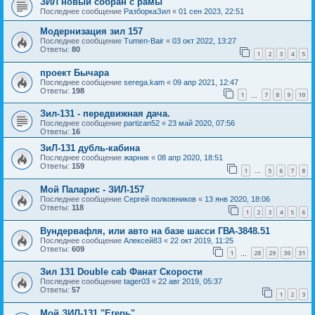
ЗИЛ новый собран с рамы
Последнее сообщение
РазборкаЗил
«
01 сен 2023, 22:51
Модернизация зил 157
Последнее сообщение
Tumen-Bair
«
03 окт 2022, 13:27
Ответы:
80
1
2
3
4
5
проект Бычара
Последнее сообщение
serega.kam
«
09 апр 2021, 12:47
Ответы:
198
1
7
8
9
10
…
Зил-131 - передвижная дача.
Последнее сообщение
partizan52
«
23 май 2020, 07:56
Ответы:
16
ЗиЛ-131 дубль-кабина
Последнее сообщение
жарник
«
08 апр 2020, 18:51
Ответы:
159
1
5
6
7
8
…
Мой Паларис - ЗИЛ-157
Последнее сообщение
Сергей полковников
«
13 янв 2020, 18:06
Ответы:
118
1
2
3
4
5
6
Вундервафля, или авто на базе шасси ГВА-3848.51
Последнее сообщение
Алексей83
«
22 окт 2019, 11:25
Ответы:
609
1
28
29
30
31
…
Зил 131 Double cab Фанат Скорости
Последнее сообщение
tager03
«
22 авг 2019, 05:37
Ответы:
57
1
2
3
Мой ЗИЛ-131 "Егерь"