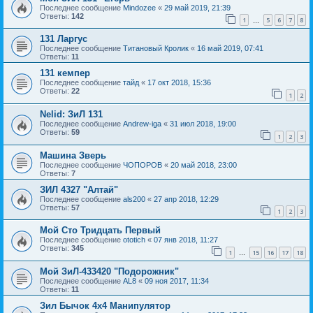
Последнее сообщение
Mindozee
«
29 май 2019, 21:39
Ответы:
142
1
5
6
7
8
…
131 Ларгус
Последнее сообщение
Титановый Кролик
«
16 май 2019, 07:41
Ответы:
11
131 кемпер
Последнее сообщение
тайд
«
17 окт 2018, 15:36
Ответы:
22
1
2
Nelid: ЗиЛ 131
Последнее сообщение
Andrew-iga
«
31 июл 2018, 19:00
Ответы:
59
1
2
3
Машина Зверь
Последнее сообщение
ЧОПОРОВ
«
20 май 2018, 23:00
Ответы:
7
ЗИЛ 4327 "Алтай"
Последнее сообщение
als200
«
27 апр 2018, 12:29
Ответы:
57
1
2
3
Мой Сто Тридцать Первый
Последнее сообщение
ototich
«
07 янв 2018, 11:27
Ответы:
345
1
15
16
17
18
…
Мой ЗиЛ-433420 "Подорожник"
Последнее сообщение
AL8
«
09 ноя 2017, 11:34
Ответы:
11
Зил Бычок 4х4 Манипулятор