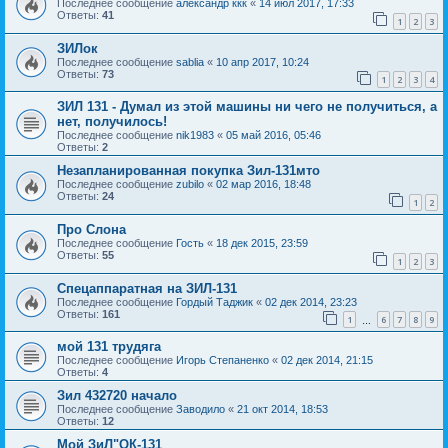
Последнее сообщение
александр ккк
«
14 июл 2017, 17:33
Ответы:
41
1
2
3
ЗИЛок
Последнее сообщение
sablia
«
10 апр 2017, 10:24
Ответы:
73
1
2
3
4
ЗИЛ 131 - Думал из этой машины ни чего не получиться, а
нет, получилось!
Последнее сообщение
nik1983
«
05 май 2016, 05:46
Ответы:
2
Незапланированная покупка Зил-131мто
Последнее сообщение
zubilo
«
02 мар 2016, 18:48
Ответы:
24
1
2
Про Слона
Последнее сообщение
Гость
«
18 дек 2015, 23:59
Ответы:
55
1
2
3
Спецаппаратная на ЗИЛ-131
Последнее сообщение
Гордый Таджик
«
02 дек 2014, 23:23
Ответы:
161
1
6
7
8
9
…
мой 131 трудяга
Последнее сообщение
Игорь Степаненко
«
02 дек 2014, 21:15
Ответы:
4
Зил 432720 начало
Последнее сообщение
Заводило
«
21 окт 2014, 18:53
Ответы:
12
Мой ЗиЛ"ОК-131